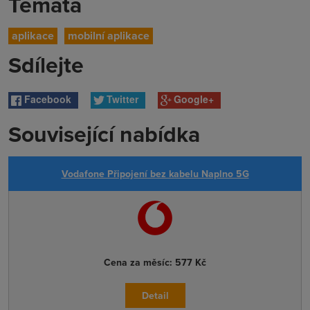
Témata
aplikace
mobilní aplikace
Sdílejte
Facebook
Twitter
Google+
Související nabídka
Vodafone Připojení bez kabelu Naplno 5G
Cena za měsíc:
577 Kč
Detail