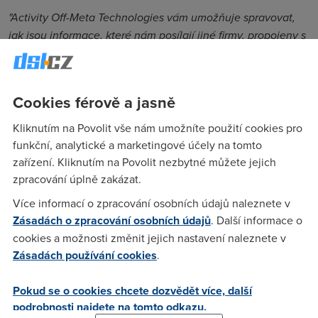
"Activity Off-Meta Technologies vám umožňuje spravovat,
jak jsou informace, které nám posílají jiné firmy, propojeny s
vašimi účty na Facebooku a Instagramu. Můžete snadno
zkontrolovat, které firmy sdílejí data se společností Meta,
odpojit konkrétní společnosti nebo tato data zcela vymazat
Cookies férově a jasně
– je to na vás,"
uvedla společnost Meta.
Kliknutím na Povolit vše nám umožníte použití cookies pro
Pokud patříte k těm, kteří se obávají, že Instagram
funkční, analytické a marketingové účely na tomto
odposlouchává vaše konverzace a neustále sleduje vaši
zařízení. Kliknutím na Povolit nezbytné můžete jejich
online aktivitu, aby vám pak ukazoval
personalizovanou
zpracování úplně zakázat.
reklamu
, je váš problém vyřešen.
Více informací o zpracování osobních údajů naleznete v
Centrum účtů najdete v nabídce Nastavení na Facebooku,
Zásadách o zpracování osobních údajů
. Další informace o
Instagramu a Messengeru. Můžete v něm přitom spravovat
cookies a možnosti změnit jejich nastavení naleznete v
nastavení napříč účty, a tedy si
zablokovat sledování
Zásadách používání cookies
.
aktivity
nejen na Instagramu, ale i na Facebooku, pokud jste
tak ještě neudělali.
Pokud se o cookies chcete dozvědět více, další
podrobnosti najdete na tomto odkazu.