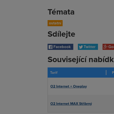
Témata
ostatní
Sdílejte
Facebook
Twitter
Go
Související nabíd
Tarif
P
O2 Internet + Oneplay
O2 Internet MAX Stříbrný