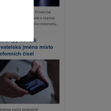
omto
ceX podle informací Financial
s připravuje další krok v rozvoji
linku. Vedle satelitního internetu...
atsApp zavádí
ivatelská jména místo
lefonních čísel
tsApp začal postupně