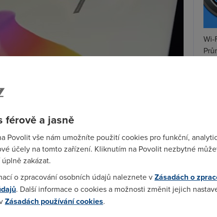
Wi-F
Prů
mez
Podí
St
pr
 férově a jasně
ou aktualizaci pro operační systém Windows 10,
tar
na Povolit vše nám umožníte použití cookies pro funkční, analyti
. Již několik týdnů účastníci Windows Insider nové
vé účely na tomto zařízení. Kliknutím na Povolit nezbytné můžet
a jaře čeká?
 úplně zakázat.
ce přinese, se budou točit hlavně kolem práce s
3D
mací o zpracování osobních údajů naleznete v
Zásadách o zprac
rosoft měl v původně v plánu, zaměřit se i na
údajů
. Další informace o cookies a možnosti změnit jejich nastav
 lidé
, novinka se však odkládá na podzim 2017, kdy
 v
Zásadách používání cookies
.