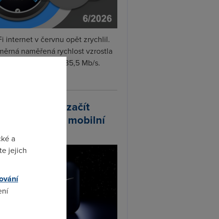
i internet v červnu opět zrychlil.
měrná naměřená rychlost vzrostla
iměsíčně o 4 % na 35,5 Mb/s.
vejte...
arlink plánuje začít
odávat vlastní mobilní
ify
cké a
e jejich
ování
ení