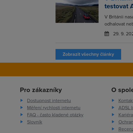
testovat 
V Británii na
odhalovat neb
29. 9. 20
Zobrazit všechny články
Pro zákazníky
O spol
Dostupnost internetu
Kontak
Měření rychlosti internetu
ADSL I
FAQ - často kladené otázky
Kariéra
Slovník
Ochran
Recenz