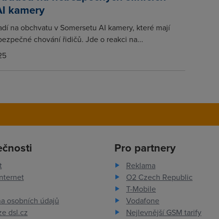
AI kamery
sadí na obchvatu v Somersetu AI kamery, které mají
ezpečné chování řidičů. Jde o reakci na...
25
ečnosti
Pro partnery
t
Reklama
nternet
O2 Czech Republic
T-Mobile
a osobních údajů
Vodafone
e dsl.cz
Nejlevnější GSM tarify