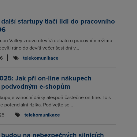
další startupy tlačí lidi do pracovního
96
icon Valley znovu otevírá debatu o pracovním režimu
evíti ráno do devíti večer šest dní v...
26
telekomunikace
025: Jak při on-line nákupech
t podvodným e-shopům
kupuje vánoční dárky alespoň částečně on-line. To s
 potenciální rizika. Podívejte se...
25
telekomunikace
i budou na nebezpečných silnicích