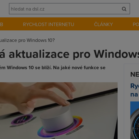
EB
RYCHLOST INTERNETU
ČLÁNKY
P
ualizace pro Windows 10?
á aktualizace pro Window
ém Windows 10 se blíží. Na jaké nové funkce se
NE
Ry
na