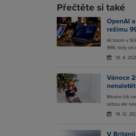
Přečtěte si také
OpenAI a 
režimu 9
AI boom v Sil
996, tedy od d
13. 4. 20
Vánoce 2
nenaletě
Mnoho lidí na
sebou ale nese
19. 12. 20
V Británi