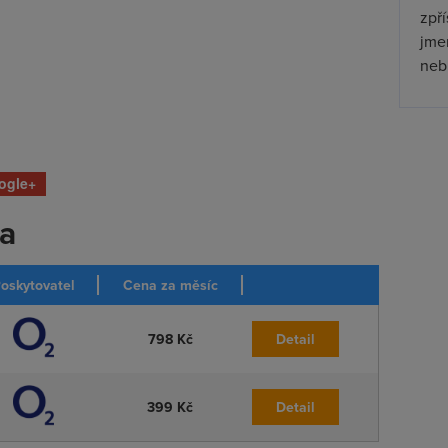
zpř
jmen
nebu
ogle+
ka
oskytovatel
Cena za měsíc
798 Kč
Detail
399 Kč
Detail