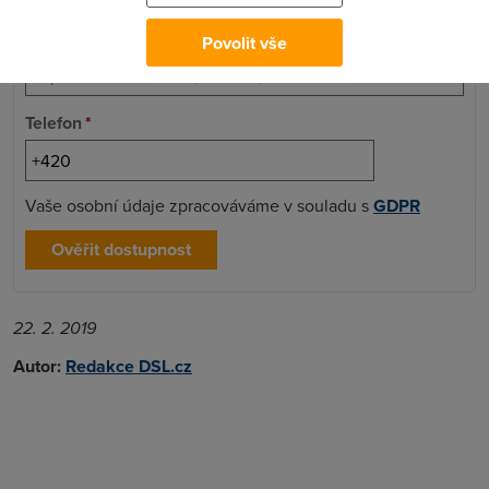
Adresa
*
Povolit vše
Telefon
*
Vaše osobní údaje zpracováváme v souladu s
GDPR
Ověřit dostupnost
22. 2. 2019
Autor:
Redakce DSL.cz