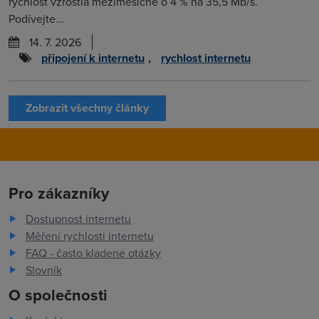
rychlost vzrostla meziměsíčně o 4 % na 35,5 Mb/s.
Podívejte...
14. 7. 2026
připojení k internetu
,
rychlost internetu
Zobrazit všechny články
Pro zákazníky
Dostupnost internetu
Měření rychlosti internetu
FAQ - často kladené otázky
Slovník
O společnosti