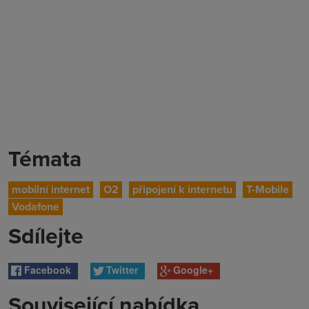
Témata
mobilní internet
O2
připojení k internetu
T-Mobile
Vodafone
Sdílejte
Facebook
Twitter
Google+
Související nabídka