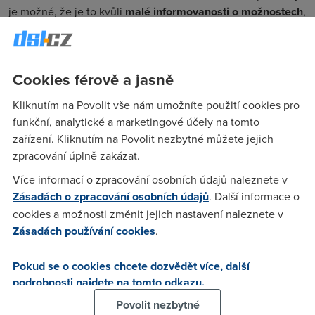
je možné, že je to kvůli
malé informovanosti o možnostech
,
slabší vyjednávací pozici nebo nemožnosti být například
na
pracovním počítači nebo notebooku
.
Mimo to průzkum prokázal, že nejvíc v průměru platí občané
Cookies férově a jasně
Prahy (750 Kč) a Středočeši (734 Kč)
. Nejméně pak lidé na
Kliknutím na Povolit vše nám umožníte použití cookies pro
Vysočině (600 Kč). Vláda neustále slibuje, že bude na
funkční, analytické a marketingové účely na tomto
operátory tlačit, aby
ceny srazili
, nicméně zatím zůstalo jen
zařízení. Kliknutím na Povolit nezbytné můžete jejich
u řečí a operátoři tak mezi sebou drží jakýsi kartel.
zpracování úplně zakázat.
Trápí vás rychlost internetu u
Více informací o zpracování osobních údajů naleznete v
vás doma?
Zásadách o zpracování osobních údajů
. Další informace o
cookies a možnosti změnit jejich nastavení naleznete v
Pokud máte doma pomalý internet, prověřte, jestli na vaší
Zásadách používání cookies
.
adrese není rychlejší technologie nebo levnější varianta:
Pokud se o cookies chcete dozvědět více, další
Dostupnost služeb
podrobnosti najdete na tomto odkazu.
Povolit nezbytné
Zadejte ulici, číslo popisné, obec a použijte našeptávač.