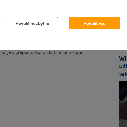
 že se jí systém
Windows 10
nainstaloval na její
 cookies chcete dozvědět více, další podrobnosti najdete na t
ho svolení.
anceláře a počítač k práci potřebuje, podle jejích slov
Povolit nezbytné
Povolit vše
Spa
m. Uživatelka se tedy s Microsoftem chtěla soudit o
Time
vý.
Star
World soudu účastnit nechtěl a uživatelce
 což je v přepočtu skoro čtvrt milionu korun.
Wh
už
te