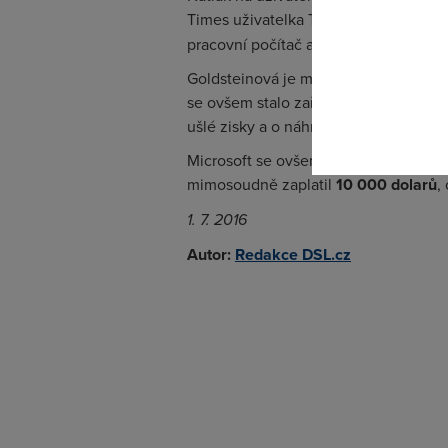
Times uživatelka Teri Goldstein tvrdí,
Pokud se o
pracovní počítač automaticky bez její
odkazu.
Goldsteinová je majitelkou cestovní k
se ovšem stalo zařízení nepoužitelný
ušlé zisky a o náhradu počítače za no
Microsoft se ovšem podle serveru PC 
mimosoudně zaplatil
10 000 dolarů
,
1. 7. 2016
Autor:
Redakce DSL.cz