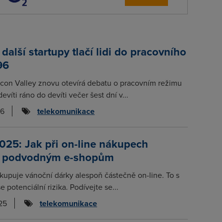
další startupy tlačí lidi do pracovního
96
icon Valley znovu otevírá debatu o pracovním režimu
evíti ráno do devíti večer šest dní v...
26
telekomunikace
025: Jak při on-line nákupech
t podvodným e-shopům
kupuje vánoční dárky alespoň částečně on-line. To s
 potenciální rizika. Podívejte se...
25
telekomunikace