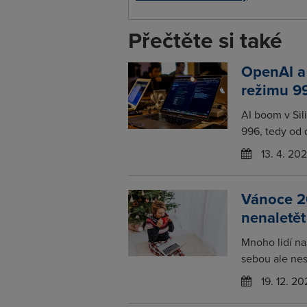
Přečtěte si také
OpenAI a 
režimu 9
AI boom v Sil
996, tedy od d
13. 4. 20
Vánoce 2
nenaletě
Mnoho lidí na
sebou ale nese
19. 12. 20