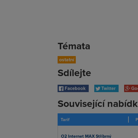
Témata
ostatní
Sdílejte
Facebook
Twitter
Go
Související nabíd
Tarif
P
O2 Internet MAX Stříbrný