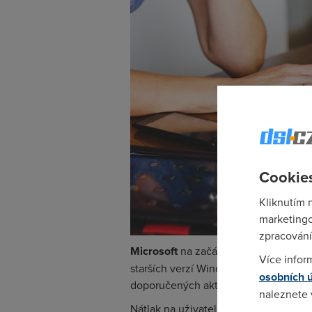
Cookies
Kliknutím 
marketingo
zpracování
Microsoft
na začátku letošního roku 
Více infor
starších verzí Windows 7 a 8. Z katego
osobních 
doporučených aktualizací.
naleznete
Nátlak na uživatele se nyní ovšem Mi