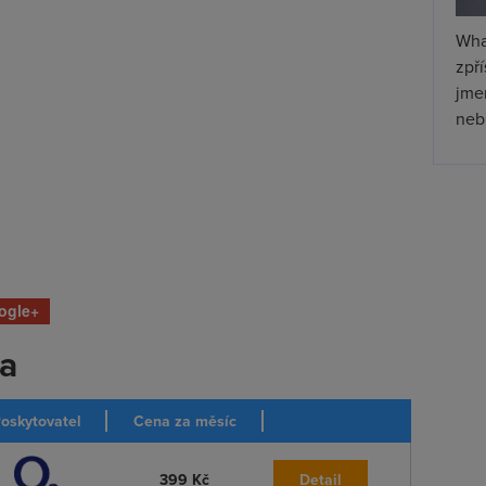
Wha
zpř
jmen
nebu
ogle+
ka
oskytovatel
Cena za měsíc
399 Kč
Detail