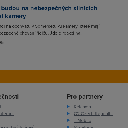
i budou na nebezpečných silnicích
AI kamery
sadí na obchvatu v Somersetu AI kamery, které mají
ezpečné chování řidičů. Jde o reakci na...
25
ečnosti
Pro partnery
t
Reklama
nternet
O2 Czech Republic
T-Mobile
a osobních údajů
Vodafone