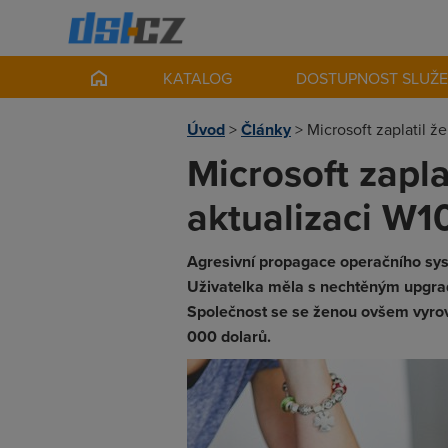
KATALOG
DOSTUPNOST SLUŽ
Úvod
>
Články
>
Microsoft zaplatil ž
Microsoft zapla
aktualizaci W1
Agresivní propagace operačního sys
Uživatelka měla s nechtěným upgrad
Společnost se se ženou ovšem vyrov
000 dolarů.