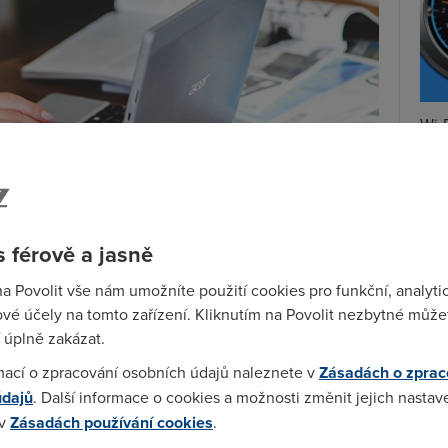
Wi-F
Prů
mez
Podí
 férově a jasně
St
pr
na Povolit vše nám umožníte použití cookies pro funkční, analyti
tar
vé účely na tomto zařízení. Kliknutím na Povolit nezbytné můžet
 úplně zakázat.
začal automaticky instalovat
Windows 10
místo
mací o zpracování osobních údajů naleznete v
Zásadách o zprac
rie volitelné se aktualizace dostala do kategorie
údajů
. Další informace o cookies a možnosti změnit jejich nastav
 v
Zásadách používání cookies
.
crosoftu pěkně vymstil. Podle deníku The Seattle