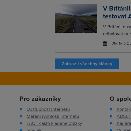
V Británi
testovat 
V Británii na
odhalovat neb
29. 9. 20
Zobrazit všechny články
Pro zákazníky
O spol
Dostupnost internetu
Kontak
Měření rychlosti internetu
ADSL I
FAQ - často kladené otázky
Kariéra
Slovník
Ochran