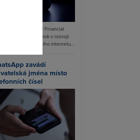
omto
ceX podle informací Financial
s připravuje další krok v rozvoji
linku. Vedle satelitního internetu...
atsApp zavádí
ivatelská jména místo
lefonních čísel