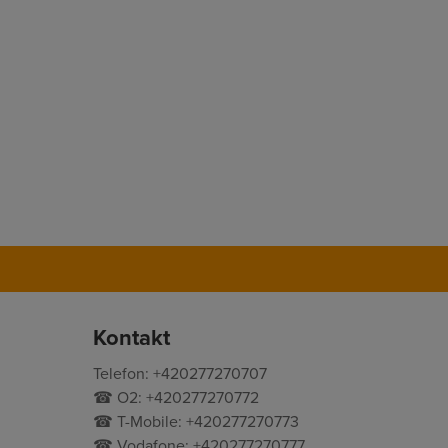
Kontakt
Telefon: +420277270707
☎ O2: +420277270772
☎ T-Mobile: +420277270773
☎ Vodafone: +420277270777