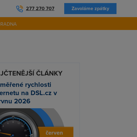
277 270 707
Zavoláme zpátky
ORADNA
JČTENĚJŠÍ ČLÁNKY
měřené rychlosti
ternetu na DSL.cz v
rvnu 2026