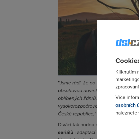
Cookies
Kliknutím 
marketingo
"
Jsme rádi, že po spuštění očekávan
zpracování
obsahovou novinku. Nový kanál Epic
Více infor
oblíbených žánrů, seriálů a historie,
osobních 
vysokorozpočtové historické seriály, 
naleznete
České republice,"
podotýká Anna Len
Diváci tak budou mít neustále k disp
Pokud se o
seriálů
i adaptací
klasických literárn
odkazu.