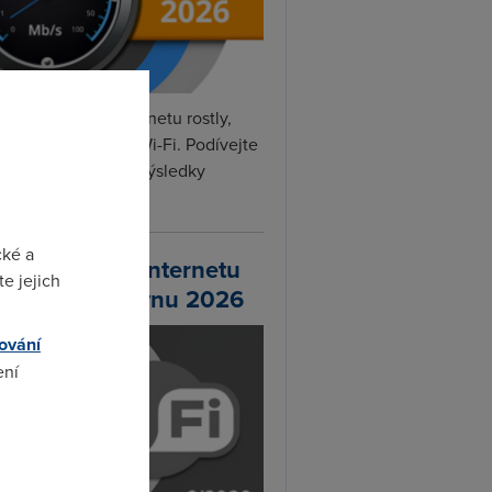
rvnu rychlosti internetu rostly,
hlily DSL, optika i Wi-Fi. Podívejte
na naše nejnovější výsledky
ní...
cké a
chlosti Wi-Fi internetu
e jejich
 DSL.cz v červnu 2026
ování
ení
omto