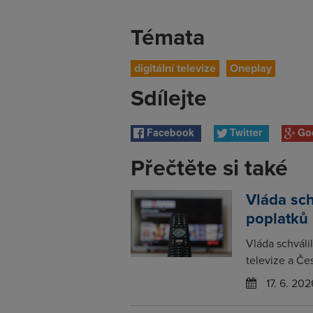
Témata
digitální televize
Oneplay
Sdílejte
Facebook
Twitter
Go
Přečtěte si také
Vláda sc
poplatků
Vláda schváli
televize a Če
17. 6. 202