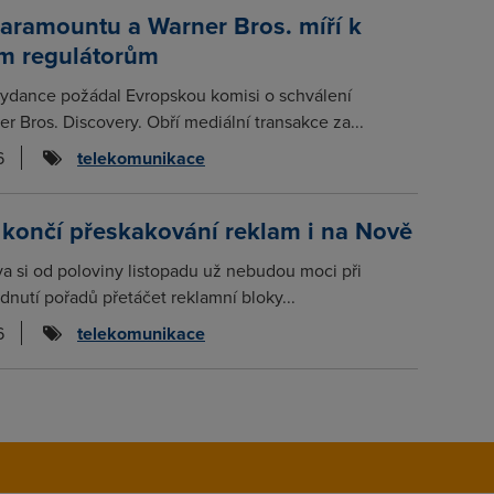
aramountu a Warner Bros. míří k
m regulátorům
ydance požádal Evropskou komisi o schválení
er Bros. Discovery. Obří mediální transakce za...
6
telekomunikace
 končí přeskakování reklam i na Nově
a si od poloviny listopadu už nebudou moci při
nutí pořadů přetáčet reklamní bloky...
6
telekomunikace