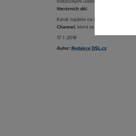
historickými událostmi, jiné zase vyp
literárních děl
.
Kanál najdete na čísle 43, v HD kvali
Channel
, která se přesune z balíčku
17. 1. 2018
Autor:
Redakce DSL.cz