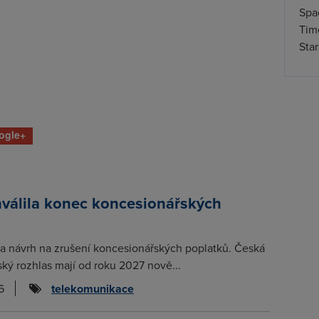
Spa
Time
Star
ogle+
hválila konec koncesionářských
la návrh na zrušení koncesionářských poplatků. Česká
ský rozhlas mají od roku 2027 nově...
6
telekomunikace