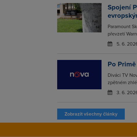
Spojení P
evropský
Paramount Sk
převzetí Warn
5. 6. 202
Po Primě
Diváci TV Nov
zpětném zhléd
3. 6. 202
Zobrazit všechny články