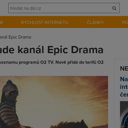
EB
RYCHLOST INTERNETU
ČLÁNKY
P
anál Epic Drama
ude kanál Epic Drama
seznamu programů O2 TV. Nově přidá do tarifů O2
NE
Na
in
če