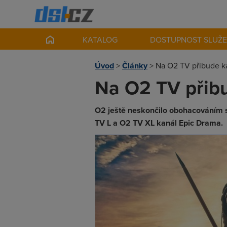
KATALOG
DOSTUPNOST SLUŽ
Úvod
>
Články
>
Na O2 TV přibude k
Na O2 TV přib
O2 ještě neskončilo obohacováním 
TV L a O2 TV XL kanál Epic Drama.