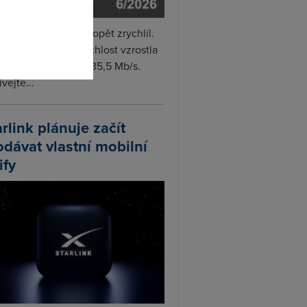
i internet v červnu opět zrychlil.
měrná naměřená rychlost vzrostla
iměsíčně o 4 % na 35,5 Mb/s.
vejte...
arlink plánuje začít
odávat vlastní mobilní
ify