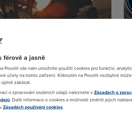
V če
zryc
se 
měře
 férově a jasně
na Povolit vše nám umožníte použití cookies pro funkční, analyti
Ry
vé účely na tomto zařízení. Kliknutím na Povolit nezbytné můžet
é Televize Seznam máme pro naše zákazníky další
na
 úplně zakázat.
 Drama, který je postaven na kombinaci dvou velmi
mací o zpracování osobních údajů naleznete v
Zásadách o zprac
 přináší divákům 24 hodin denně struhující
údajů
. Další informace o cookies a možnosti změnit jejich nastav
které budou mít z více jak 70 procent premiéru v
 v
Zásadách používání cookies
.
erová, manažerka obsahu
O2 TV
.
ozici program, na němž se dočkají nejlepších
hraných
 cookies chcete dozvědět více, další podrobnosti najdete na t
ích děl
. Některé scénáře jsou inspirované skutečnými