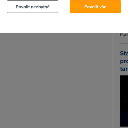
ráví úžasné fantasy příběhy nebo vznikly z
klasických
Povolit nezbytné
Povolit vše
Wi-F
tě pak na 343. Nahradí tak dosavadní stanici
History
Prů
O2 TV L
do
O2 TV XL
.
mez
Podí
St
pr
tar