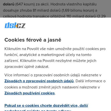
dolarů
(647 kourn) za akcii. Hodnota vlastního kapitálu
dosahuje zhruba 81 miliard dolarů (1,69 bilionu korun) a
celková hodnota transakce přibližně 110 miliard dolarů (2,29
bilionu korun).
Warner Bros. Discovery před prodejem zvažovalo rozdělení
na dvě firmy. O společnost se zajímal také Netflix, nakonec
Cookies férově a jasně
ale z jednání odešel a aktiva získal
Paramount Skydance
.
Kliknutím na Povolit vše nám umožníte použití cookies pro
Fúze by spojila rozsáhlé filmové a televizní knihovny. Na
funkční, analytické a marketingové účely na tomto
jedné straně stojí značky jako Harry Potter, DC Comics a
zařízení. Kliknutím na Povolit nezbytné můžete jejich
HBO Max, na druhé Mission: Impossible, CBS a Paramount+.
zpracování úplně zakázat.
Firmy chtějí transakci dokončit ve třetím čtvrtletí roku 2026.
Více informací o zpracování osobních údajů naleznete v
Vedle EU ale ještě potřebují souhlas dalších regulátorů,
Zásadách o zpracování osobních údajů
. Další informace o
včetně úřadů v USA a Velké Británii.
cookies a možnosti změnit jejich nastavení naleznete v
Pokud dohoda projde, vznikne jedna z největších
Zásadách používání cookies
.
mediálních skupin v historii. Spojení HBO Max a Paramount+
by mohlo vytvořit streamovací službu s téměř
200 miliony
Pokud se o cookies chcete dozvědět více, další
předplatitelů
.