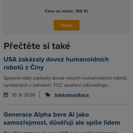
Cena za měsíc:
199 Kč
Detail
Přečtěte si také
USA zakázaly dovoz humanoidních
robotů z Číny
Spojené státy zastavily dovoz nových humanoidních robotů
vyrobených v zahraničí. FCC opatření zdůvodňuje...
10. 8. 2026
telekomunikace
Generace Alpha bere AI jako
samozřejmost, důvěřují ale spíše lidem
Pro děti narozené po roce 2010 není umělá inteligence