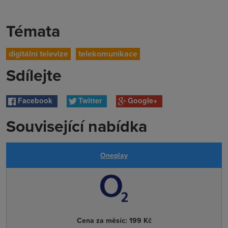
Témata
digitální televize
telekomunikace
Sdílejte
Facebook
Twitter
Google+
Související nabídka
Oneplay
Cena za měsíc:
199 Kč