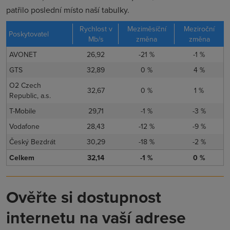
patřilo poslední místo naší tabulky.
Rychlost v
Meziměsíční
Meziroční
Poskytovatel
Mb/s
změna
změna
AVONET
26,92
-21 %
-1 %
GTS
32,89
0 %
4 %
O2 Czech
32,67
0 %
1 %
Republic, a.s.
T-Mobile
29,71
-1 %
-3 %
Vodafone
28,43
-12 %
-9 %
Český Bezdrát
30,29
-18 %
-2 %
Celkem
32,14
-1 %
0 %
Ověřte si dostupnost
internetu na vaší adrese