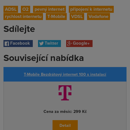
ADSL
O2
pevný internet
připojení k internetu
rychlost internetu
T-Mobile
VDSL
Vodafone
Sdílejte
Facebook
Twitter
Google+
Související nabídka
T-Mobile Bezdrátový internet 100 s instalací
Cena za měsíc:
299 Kč
Detail