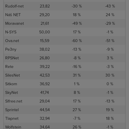
Rudolf-net
23,82
-30 %
-43 %
Náš NET
29,20
18 %
24 %
Moravanet
21,61
-49 %
-29 %
N-SYS
50,00
17 %
-1 %
Ova.net
15,59
-60 %
-51 %
Pe3ny
38,02
-13 %
-9 %
RPSNet
26,80
-8 %
3 %
Rete
39,22
-16 %
-3 %
SilesNet
42,53
31 %
30 %
Sitkom
36,92
1 %
0 %
SkyNet
41,74
8 %
-1 %
Slfree.net
29,04
17 %
-13 %
Sprintel
44,54
27 %
19 %
Tlapnet
32,94
-7 %
18 %
Wolfstein
34,64
26 %
-1 %