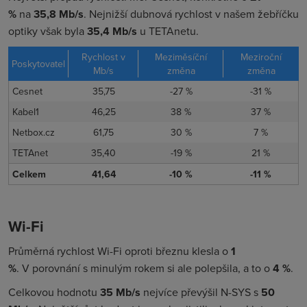
%
na
35,8 Mb/s
. Nejnižší dubnová rychlost v našem žebříčku
optiky však byla
35,4 Mb/s
u TETAnetu.
Rychlost v
Meziměsíční
Meziroční
Poskytovatel
Mb/s
změna
změna
Cesnet
35,75
-27 %
-31 %
Kabel1
46,25
38 %
37 %
Netbox.cz
61,75
30 %
7 %
TETAnet
35,40
-19 %
21 %
Celkem
41,64
-10 %
-11 %
Wi-Fi
Průměrná rychlost Wi-Fi oproti březnu klesla o
1
%
. V porovnání s minulým rokem si ale polepšila, a to o
4
%
.
Celkovou hodnotu
35 Mb/s
nejvíce převýšil N-SYS s
50