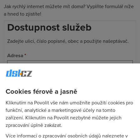
Jak rychlý internet můžete mít doma? Vyplňte formulář níže
a hned to zjistíte!
Dostupnost služeb
Zadejte ulici, číslo popisné, obec a použijte našeptávač.
Adresa
*
Telefon
*
Cookies férově a jasně
Kliknutím na Povolit vše nám umožníte použití cookies pro
Vaše osobní údaje zpracováváme v souladu s
GDPR
funkční, analytické a marketingové účely na tomto
Ověřit dostupnost
zařízení. Kliknutím na Povolit nezbytné můžete jejich
zpracování úplně zakázat.
Více informací o zpracování osobních údajů naleznete v