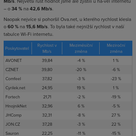
Mb/s
. Největší růst hodnot jsme ale zjistili u ha-vel internetu
– o
34 %
na
42,6 Mb/s
.
Naopak nejvíce si pohoršil Ova.net, u kterého rychlost klesla
o
60 %
na
15,6 Mb/s
. To byla také nejnižší rychlost v naší
tabulce Wi-Fi internetu.
Rychlost v
Meziměsíční
Meziroční
Poskytovatel
Mb/s
změna
změna
AVONET
39,84
-4 %
1 %
CZNET
39,80
-20 %
-6 %
Comfeel
37,82
-3 %
-23 %
Cyrilek.net
24,95
19 %
1 %
Fortech
21,71
-2 %
-19 %
HnojnikNet
32,96
6 %
-5 %
JHComp
32,31
-8 %
27 %
JON.CZ
37,28
-3 %
22 %
Sauron
22,25
-11 %
-15 %