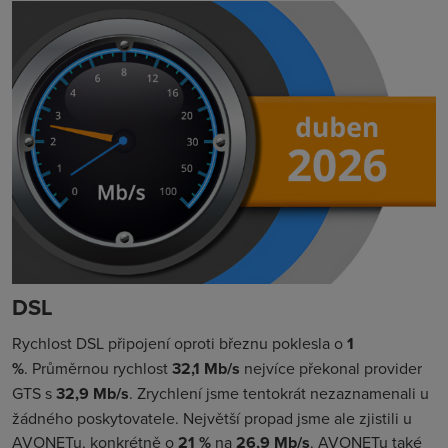
DSL
Rychlost DSL připojení oproti březnu poklesla o
1
%
. Průměrnou rychlost
32,1 Mb/s
nejvíce překonal provider
GTS s
32,9
Mb/s
. Zrychlení jsme tentokrát nezaznamenali u
žádného poskytovatele. Největší propad jsme ale zjistili u
AVONETu, konkrétně o
21 %
na
26,9 Mb/s
. AVONETu také