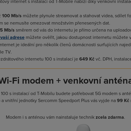
tový internet s instalací od T-Mobile nabízí díky venkovní instal
až
100 Mb/s
můžete plynule streamovat a stahovat videa, sdílet fot
i tom se nemusíte omezovat množstvím přenesených dat.
5 Mb/s
směrem od vás do internetu je přímo určena na uploadová
 vaší adrese
můžete ověřit, jakou dostupnost internetu můžete vy
nternet je ideální pro několik členů domácnosti surfujících naje
le TV.
zdrátového internetu 100 s instalací je
649 Kč
vč. DPH, instalac
Wi-Fi modem + venkovní antén
 100 s instalací od T-Mobilu budete potřebovat 5G modem s an
a vnitřní jednotky Sercomm Speedport Plus vás vyjde na
99 Kč
Modem i s anténou vám nainstaluje technik
zcela zdarma
.