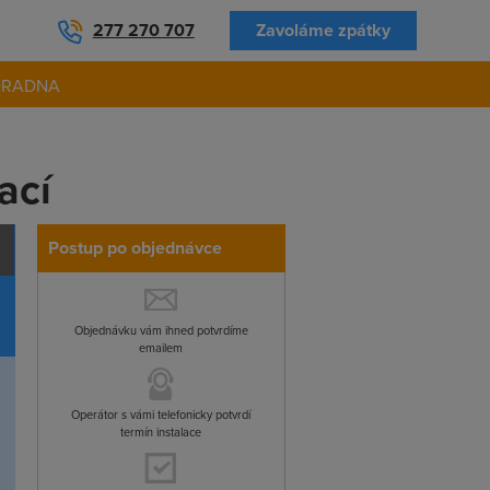
277 270 707
Zavoláme zpátky
ORADNA
ací
Postup po objednávce
Objednávku vám ihned potvrdíme
emailem
Operátor s vámi telefonicky potvrdí
termín instalace