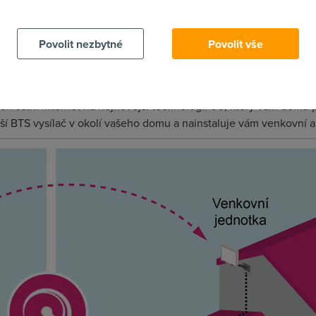
 cookies chcete dozvědět více, další podrobnosti najdete na t
Povolit nezbytné
Povolit vše
Popis služby
hlostní internet na nejnovější technologii 5G, který vám domů p
ší BTS vysílač v okolí vašeho domu a nainstaluje vám venkovní 