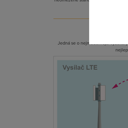
Pokud se o
Mb/s
odkazu.
Jedná se o nejmodernější vysokoryc
nejlep