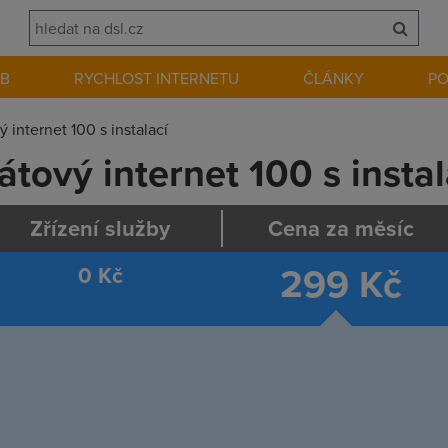
EB
RYCHLOST INTERNETU
ČLÁNKY
P
 internet 100 s instalací
tový internet 100 s instal
Zřízení služby
Cena za měsíc
299
Kč
0 Kč