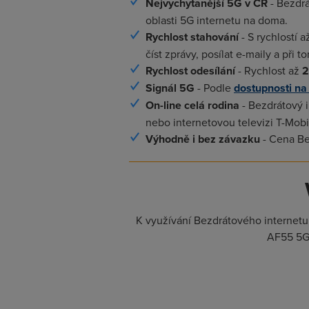
Nejvychytanější 5G v ČR
- Bezdrá
oblasti 5G internetu na doma.
Rychlost stahování
- S rychlostí 
číst zprávy, posílat e-maily a př
Rychlost odesílání
- Rychlost až
2
Signál 5G
- Podle
dostupnosti na
On-line celá rodina
- Bezdrátový i
nebo internetovou televizi T-Mobi
Výhodně i bez závazku
- Cena Be
K využívání Bezdrátového internetu
AF55 5G 