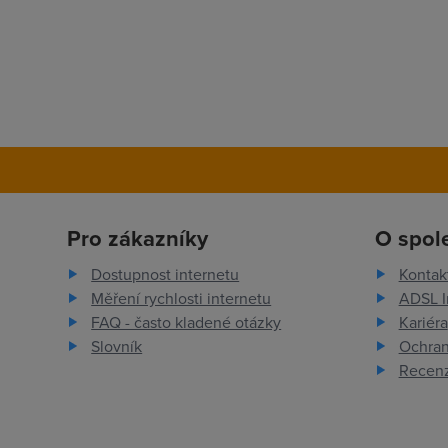
Pro zákazníky
O spol
Dostupnost internetu
Kontak
Měření rychlosti internetu
ADSL I
FAQ - často kladené otázky
Kariéra
Slovník
Ochran
Recenz