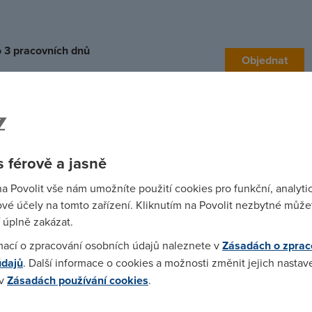
o 3 pracovních dnů
Objednat
em?
 férově a jasně
ho internetu 100 s instalací s 
na Povolit vše nám umožníte použití cookies pro funkční, analyti
vé účely na tomto zařízení. Kliknutím na Povolit nezbytné můžet
 úplně zakázat.
mací o zpracování osobních údajů naleznete v
Zásadách o zprac
údajů
. Další informace o cookies a možnosti změnit jejich nastav
Stabilita
 v
Zásadách používání cookies
.
bízí
Díky venkovní anténě je internet stabilní a
S kval
 až 100
bez výpadku za každého počasí
zaříz