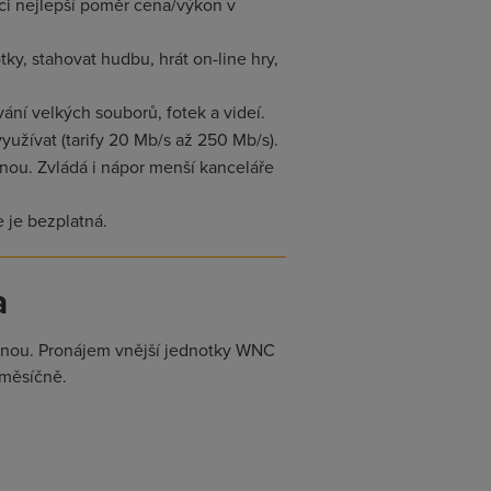
aci nejlepší poměr cena/výkon v
ky, stahovat hudbu, hrát on-line hry,
ní velkých souborů, fotek a videí.
užívat (tarify 20 Mb/s až 250 Mb/s).
dnou. Zvládá i nápor menší kanceláře
e je bezplatná.
a
ténou. Pronájem vnější jednotky WNC
měsíčně.