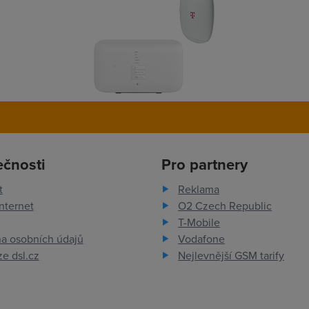
ečnosti
Pro partnery
t
Reklama
nternet
O2 Czech Republic
T-Mobile
a osobních údajů
Vodafone
e dsl.cz
Nejlevnější GSM tarify