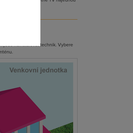
omto
řijede nainstalovat technik. Vybere
anténu.