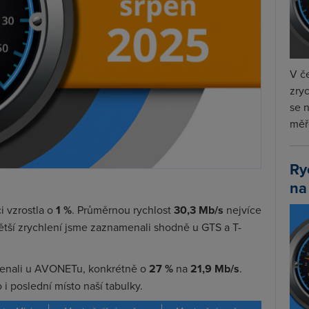
V če
zryc
se 
měře
Ry
na
i vzrostla o
1 %
. Průměrnou rychlost
30,3 Mb/s
nejvíce
ětší zrychlení jsme zaznamenali shodně u GTS a T-
enali u AVONETu, konkrétně o
27 %
na
21,9 Mb/s
.
 i poslední místo naší tabulky.