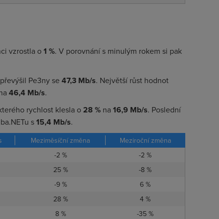
ci vzrostla o
1 %
. V porovnání s minulým rokem si pak
převýšil Pe3ny se
47,3 Mb/s
. Největší růst hodnot
na
46,4 Mb/s
.
kterého rychlost klesla o
28 %
na
16,9 Mb/s
. Poslední
ruba.NETu s
15,4 Mb/s
.
s
Meziměsíční změna
Meziroční změna
-2 %
-2 %
25 %
-8 %
-9 %
6 %
28 %
4 %
8 %
-35 %