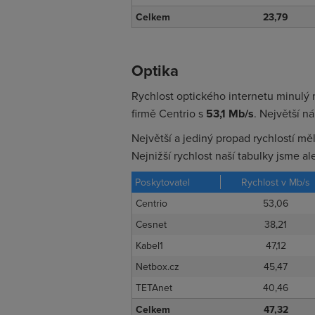
Celkem
23,79
Optika
Rychlost optického internetu minulý 
firmě Centrio s
53,1 Mb/s
. Největší ná
Největší a jediný propad rychlostí mě
Nejnižší rychlost naší tabulky jsme ale
Poskytovatel
Rychlost v Mb/s
Centrio
53,06
Cesnet
38,21
Kabel1
47,12
Netbox.cz
45,47
TETAnet
40,46
Celkem
47,32