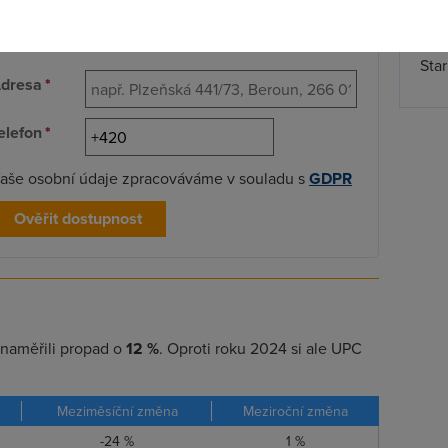
adejte ulici, číslo popisné, obec a použijte
Spa
ašeptávač.
Time
Star
dresa
*
elefon
*
aše osobní údaje zpracováváme v souladu s
GDPR
Ověřit dostupnost
naměřili propad o
12
%
. Oproti roku 2024 si ale UPC
Meziměsíční změna
Meziroční změna
-24 %
1 %