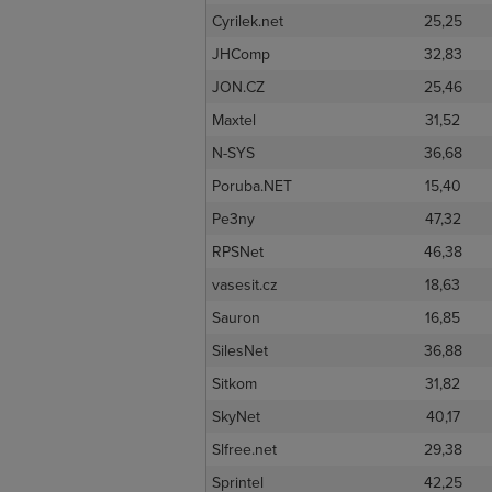
Cyrilek.net
25,25
JHComp
32,83
JON.CZ
25,46
Maxtel
31,52
N-SYS
36,68
Poruba.NET
15,40
Pe3ny
47,32
RPSNet
46,38
vasesit.cz
18,63
Sauron
16,85
SilesNet
36,88
Sitkom
31,82
SkyNet
40,17
Slfree.net
29,38
Sprintel
42,25