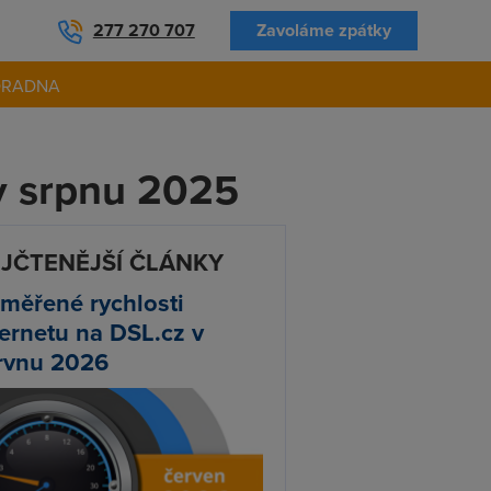
277 270 707
Zavoláme zpátky
ORADNA
v srpnu 2025
JČTENĚJŠÍ ČLÁNKY
měřené rychlosti
ternetu na DSL.cz v
rvnu 2026