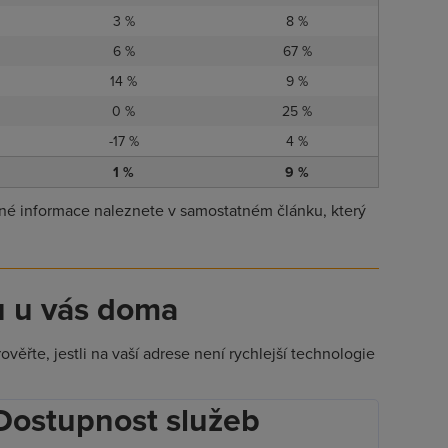
3 %
8 %
6 %
67 %
14 %
9 %
0 %
25 %
-17 %
4 %
1 %
9 %
é informace naleznete v samostatném článku, který
u u vás doma
ěřte, jestli na vaší adrese není rychlejší technologie
Dostupnost služeb