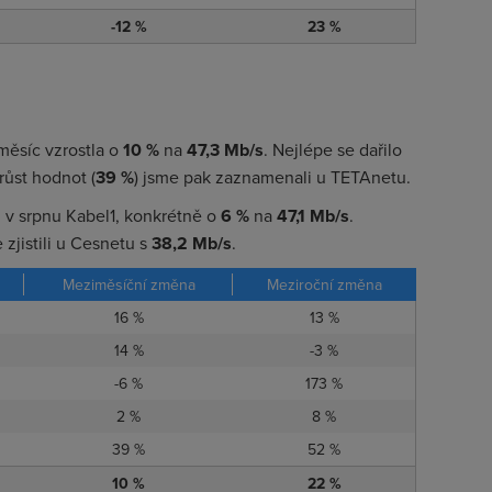
-12 %
23 %
měsíc vzrostla o
10 %
na
47,3 Mb/s
. Nejlépe se dařilo
růst hodnot (
39 %
) jsme pak zaznamenali u TETAnetu.
l v srpnu Kabel1, konkrétně o
6 %
na
47,1 Mb/s
.
 zjistili u Cesnetu s
38,2 Mb/s
.
Meziměsíční změna
Meziroční změna
16 %
13 %
14 %
-3 %
-6 %
173 %
2 %
8 %
39 %
52 %
10 %
22 %