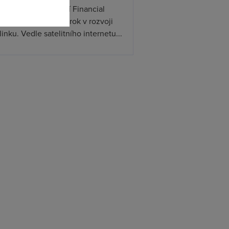
ceX podle informací Financial
s připravuje další krok v rozvoji
linku. Vedle satelitního internetu...