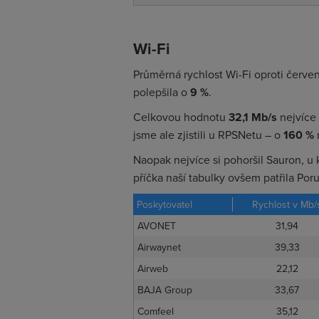
Wi-Fi
Průměrná rychlost Wi-Fi oproti červen
polepšila o
9
%
.
Celkovou hodnotu
32,1 Mb/s
nejvíce 
jsme ale zjistili u RPSNetu – o
160 %
Naopak nejvíce si pohoršil Sauron, u 
příčka naší tabulky ovšem patřila Po
Poskytovatel
Rychlost v Mb/
AVONET
31,94
Airwaynet
39,33
Airweb
22,12
BAJA Group
33,67
Comfeel
35,12