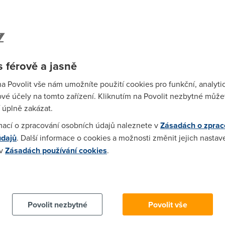
st v Mb/s
Meziměsíční změna
Meziroční změna
1,87
-27 %
-43 %
Wi-F
1,06
5 %
9 %
Prů
,68
0 %
1 %
mez
Podí
,64
5 %
8 %
 férově a jasně
1,37
-1 %
27 %
na Povolit vše nám umožníte použití cookies pro funkční, analyti
St
8,81
-10 %
-15 %
vé účely na tomto zařízení. Kliknutím na Povolit nezbytné můžet
pr
,31
1 %
3 %
 úplně zakázat.
tar
mací o zpracování osobních údajů naleznete v
Zásadách o zprac
údajů
. Další informace o cookies a možnosti změnit jejich nastav
ost internetu na vaší
 v
Zásadách používání cookies
.
 cookies chcete dozvědět více, další podrobnosti najdete na t
Vyplňte formulář níže a hned to zjistíte!
Dostupnost služeb
Povolit nezbytné
Povolit vše