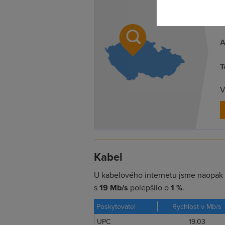
Z
n
A
T
V
Kabel
U kabelového internetu jsme naopak 
s
19 Mb/s
polepšilo o
1 %
.
Poskytovatel
Rychlost v Mb/s
UPC
19,03