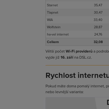
Starnet
35,47
Tlapnet
30,47
WIA
33,40
Wolfstein
28,87
ha-vel internet
24,76
Celkem
32,08
Větší počet
Wi-Fi providerů
a podrobn
vyjde již
16. září
na DSL.cz.
Rychlost internet
Pokud máte doma pomalý internet, prov
nebo levnější varianta: