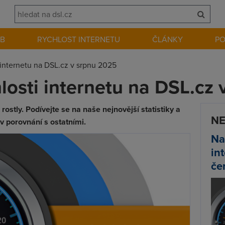
EB
RYCHLOST INTERNETU
ČLÁNKY
P
internetu na DSL.cz v srpnu 2025
osti internetu na DSL.cz 
rostly. Podívejte se na naše nejnovější statistiky a
NE
 v porovnání s ostatními.
Na
in
če