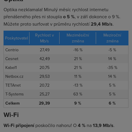
Optika nezklamala! Minulý měsíc rychlost internetu
přenášeného přes ni stoupla
o 5
%
, v září dokonce o 9 %.
Můžete proto surfovat v průměru rychlostí
29,4 Mb/s
.
Rychlost v
Meziměsíční
Meziroční
Poskytovatel
Mb/s
změna
změna
Centrio
27,49
-16 %
-5 %
Cesnet
42,49
21 %
14 %
Kabel1
20,75
21 %
-35 %
Netbox.cz
29,53
11 %
14 %
TETAnet
20,72
-13 %
5 %
T-Systems
25,27
63 %
5 %
Celkem
29,39
9 %
6 %
Wi-Fi
Wi-Fi připojení
poskočilo nahoru! O
4 %
na
13,9 Mb/s
.