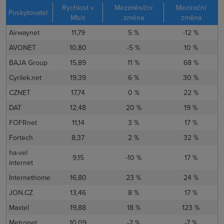
Rychlost v
Meziměsíční
Meziroční
Poskytovatel
Mb/s
změna
změna
Airwaynet
11,79
5 %
-12 %
AVONET
10,80
-5 %
10 %
BAJA Group
15,89
11 %
68 %
Cyrilek.net
19,39
6 %
30 %
CZNET
17,74
0 %
22 %
DAT
12,48
20 %
19 %
FOFRnet
11,14
3 %
17 %
Fortech
8,37
2 %
32 %
ha-vel
9,15
-10 %
17 %
internet
Internethome
16,80
23 %
24 %
JON.CZ
13,46
8 %
17 %
Maxtel
19,88
18 %
123 %
Metronet
10,09
-2 %
-7 %