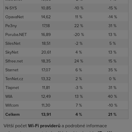
N-SYS
10,85
-10 %
-15 %
OpavaNet
14,62
11 %
-14 %
Pe3ny
17,18
22 %
31 %
Poruba.NET
16,89
-20 %
13 %
SilesNet
18,51
-2 %
5 %
SkyNet
20,61
4 %
13 %
Slfree.net
18,35
24 %
15 %
Starnet
17,07
6 %
35 %
TenNet.cz
13,32
2 %
0 %
Tlapnet
11,81
-3 %
31 %
WIA
12,49
13 %
40 %
Wifcom
11,30
7 %
-10 %
Celkem
13,91
4 %
21 %
Větší počet
Wi-Fi providerů
a podrobné informace