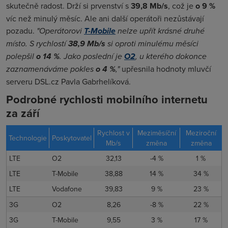
skutečně radost. Drží si prvenství s
39,8 Mb/s
, což je
o 9 %
víc než minulý měsíc. Ale ani další operátoři nezůstávají
pozadu.
"Operátorovi
T-Mobile
nelze upřít krásné druhé
místo. S rychlostí
38,9 Mb/s
si oproti minulému měsíci
polepšil
o 14 %
. Jako poslední je
O2
, u kterého dokonce
zaznamenáváme pokles
o 4 %
,"
upřesnila hodnoty mluvčí
serveru DSL.cz Pavla Gabrhelíková.
Podrobné rychlosti mobilního internetu
za září
Rychlost v
Meziměsíční
Meziroční
Technologie
Poskytovatel
Mb/s
změna
změna
LTE
O2
32,13
-4 %
1 %
LTE
T-Mobile
38,88
14 %
34 %
LTE
Vodafone
39,83
9 %
23 %
3G
O2
8,26
-8 %
22 %
3G
T-Mobile
9,55
3 %
17 %