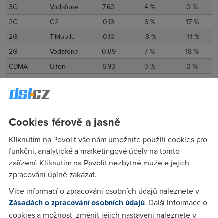
3G
Vodafone
7,60
4 %
0 %
2G
O2
0,13
6 %
17 %
2G
T-Mobile
0,10
-8 %
-11 %
2G
Vodafone
0,09
7 %
18 %
CDMA
U:fon
6,93
0 %
0 %
Pevné sítě
Pevné sítě
nás v září nenadchly ani nezklamaly. Podívejte se
Cookies férově a jasně
sami, kolik jste naměřili.
xDSL
Kliknutím na Povolit vše nám umožníte použití cookies pro
funkční, analytické a marketingové účely na tomto
Začneme s xDSL internetem. V září jeho celková rychlost
zařízení. Kliknutím na Povolit nezbytné můžete jejich
stoupla
o 4 %
na
12,5 Mb/s
.
zpracování úplně zakázat.
Rychlost v
Meziměsíční
Meziroční
Více informací o zpracování osobních údajů naleznete v
Poskytovatel
Mb/s
změna
změna
Zásadách o zpracování osobních údajů
. Další informace o
AVONET
5,61
-42 %
-30 %
cookies a možnosti změnit jejich nastavení naleznete v