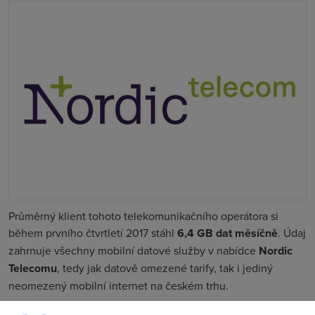
Průměrný klient tohoto telekomunikačního operátora si
během prvního čtvrtletí 2017 stáhl
6,4 GB dat měsíčně
. Údaj
zahrnuje všechny mobilní datové služby v nabídce
Nordic
Telecomu
, tedy jak datově omezené tarify, tak i jediný
neomezený mobilní internet na českém trhu.
"
Pokud bychom počítali pouze neomezený mobilní internet,