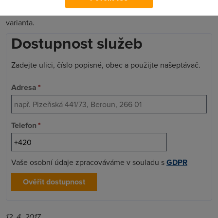
na vaší adrese není rychlejší technologie nebo levnější
varianta.
Dostupnost služeb
Zadejte ulici, číslo popisné, obec a použijte našeptávač.
Adresa
*
Telefon
*
Vaše osobní údaje zpracováváme v souladu s
GDPR
Ověřit dostupnost
12. 4. 2017