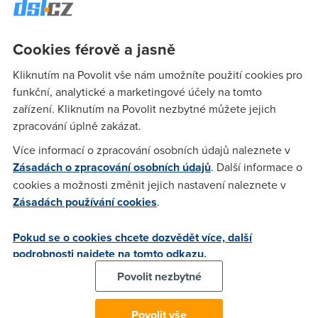
šlo dokonce o 25 GB dat, což je s přehledem nejvíce ze
všech mobilních datových služeb na českém trhu
," říká
Cookies férově a jasně
generální ředitel Nordic Telecomu
Libor Dočkálek
.
Neomezený mobilní internet provozuje Nordic Telecom na
Kliknutím na Povolit vše nám umožníte použití cookies pro
své vlastní síti CDMA. Pro jeho příjem je nutné speciální
funkční, analytické a marketingové účely na tomto
zařízení, které operátor dodává společně se službou.
zařízení. Kliknutím na Povolit nezbytné můžete jejich
Rychlost připojení je omezena na maximálně 3,1 Mb/s.
zpracování úplně zakázat.
Nordic Telecom plánuje, že v následujících měsících
přejde
Více informací o zpracování osobních údajů naleznete v
ve vlastní síti na novou technologii LTE
, která u rychlosti
Zásadách o zpracování osobních údajů
. Další informace o
připojení k internetu umožní několikanásobné zvýšení.
cookies a možnosti změnit jejich nastavení naleznete v
Kromě mobilního připojení přes síť CDMA nabízí Nordic
Zásadách používání cookies
.
Telecom také mobilní data prostřednictvím partnerské sítě
GSM jako virtuální operátor.
Pokud se o cookies chcete dozvědět více, další
Rychlost internetu u vás
podrobnosti najdete na tomto odkazu.
doma
Povolit nezbytné
Povolit vše
Pokud máte doma pomalý internet, můžete si prověřit, jestli