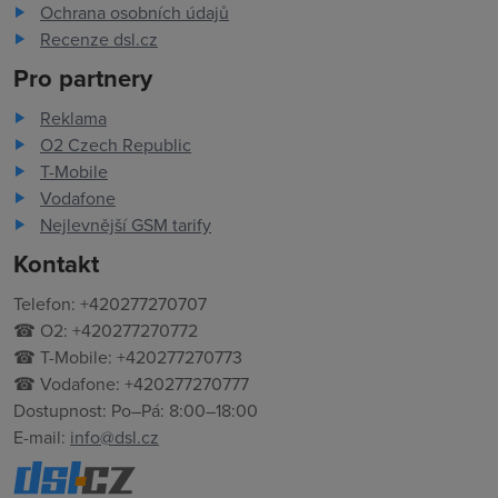
Ochrana osobních údajů
Recenze dsl.cz
Pro partnery
Reklama
O2 Czech Republic
T-Mobile
Vodafone
Nejlevnější GSM tarify
Kontakt
Telefon: +420277270707
☎ O2: +420277270772
☎ T-Mobile: +420277270773
☎ Vodafone: +420277270777
Dostupnost: Po–Pá: 8:00–18:00
E-mail:
info@dsl.cz