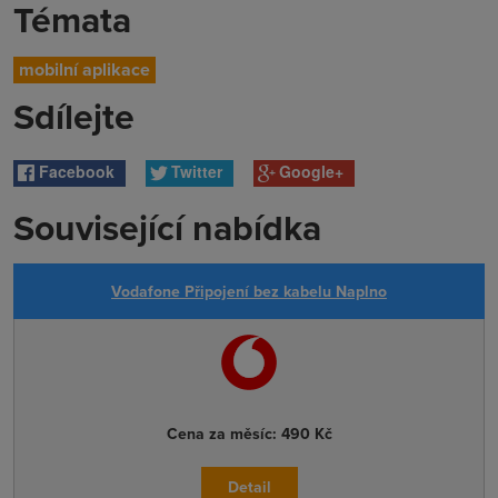
Témata
mobilní aplikace
Sdílejte
Facebook
Twitter
Google+
Související nabídka
Vodafone Připojení bez kabelu Naplno
Cena za měsíc:
490 Kč
Detail