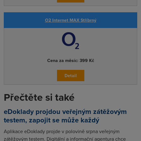
O2 Internet MAX Stříbrný
Cena za měsíc:
399 Kč
Detail
Přečtěte si také
eDoklady projdou veřejným zátěžovým
testem, zapojit se může každý
Aplikace eDoklady projde v polovině srpna veřejným
zátěžovým testem. Digitální a informační agentura chce