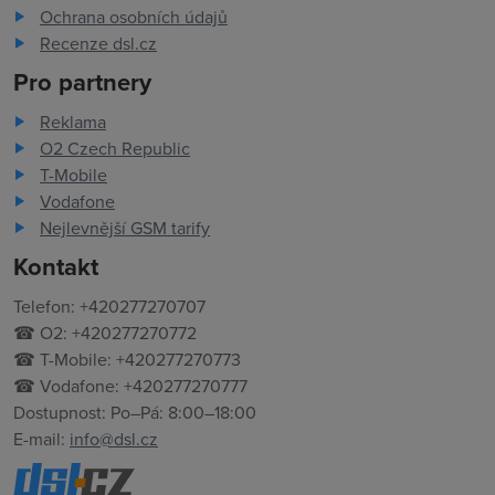
Ochrana osobních údajů
Recenze dsl.cz
Pro partnery
Reklama
O2 Czech Republic
T-Mobile
Vodafone
Nejlevnější GSM tarify
Kontakt
Telefon: +420277270707
☎ O2: +420277270772
☎ T-Mobile: +420277270773
☎ Vodafone: +420277270777
Dostupnost: Po–Pá: 8:00–18:00
E-mail:
info@dsl.cz