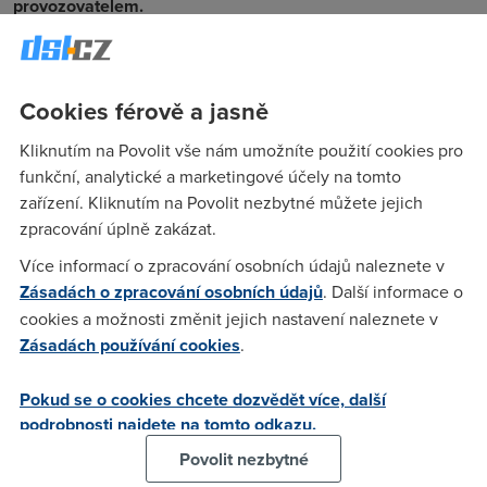
provozovatelem.
Jenže výpadek neměl jen špatný dopad - dost nahrál
konkurenční službě Twitter
, přes kterou tak uživatelé
spolehlivě komunikovali raději než přes poškozené appky
Cookies férově a jasně
Zuckerbergerova impéria.
Komunikační služba Telegram
Kliknutím na Povolit vše nám umožníte použití cookies pro
dokonce přišla s prohlášením, že jim díky nefungujícímu
funkční, analytické a marketingové účely na tomto
Facebooku přibyly tři miliony nových uživatelů.
zařízení. Kliknutím na Povolit nezbytné můžete jejich
Facebook taky nejspíš přišel o dost peněz, protože kolos s
zpracování úplně zakázat.
reklamou neběžel několik hodin tak jak má. Na této sociální
Více informací o zpracování osobních údajů naleznete v
síti inzeruje více než 6000 firem, které platí až na základě
Zásadách o zpracování osobních údajů
. Další informace o
dosaženého cíle. Zatím šlo pravděpodobně o historicky
nejrozsáhlejší výpadek
.
cookies a možnosti změnit jejich nastavení naleznete v
Zásadách používání cookies
.
A proč k němu vůbec došlo? Objevily se informace o útoku
na zmíněné servery, to ale Facebook okamžitě vyvrátil. Na
Pokud se o cookies chcete dozvědět více, další
vině byla technická chyba, je dost možné, že
spojená s
podrobnosti najdete na tomto odkazu.
aktualizací
.
Povolit nezbytné