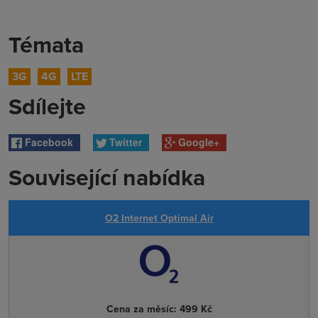
Témata
3G
4G
LTE
Sdílejte
Facebook
Twitter
Google+
Související nabídka
O2 Internet Optimal Air
Cena za měsíc:
499 Kč