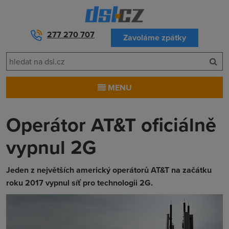
277 270 707
Zavoláme zpátky
MENU
Operátor AT&T oficiálně
vypnul 2G
Jeden z největších americký operátorů AT&T na začátku
roku 2017 vypnul síť pro technologii 2G.