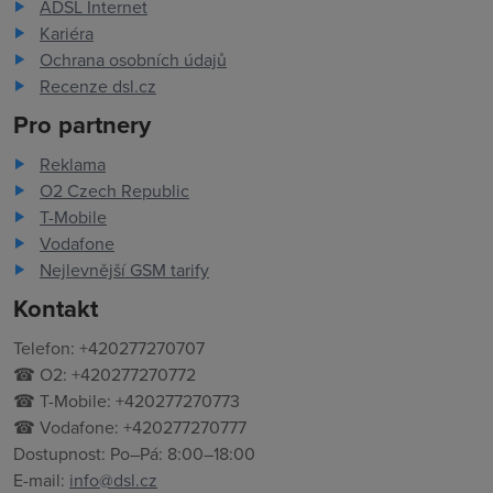
ADSL Internet
Kariéra
Ochrana osobních údajů
Recenze dsl.cz
Pro partnery
Reklama
O2 Czech Republic
T-Mobile
Vodafone
Nejlevnější GSM tarify
Kontakt
Telefon: +420277270707
☎ O2: +420277270772
☎ T-Mobile: +420277270773
☎ Vodafone: +420277270777
Dostupnost: Po–Pá: 8:00–18:00
E-mail:
info@dsl.cz