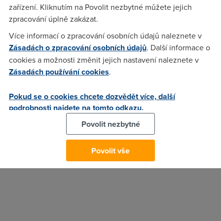
zařízení. Kliknutím na Povolit nezbytné můžete jejich
nyní pokrývá 99 procent populace.
zpracování úplně zakázat.
V České republice zatím plán s vypnutím 2G sítě žádný
Více informací o zpracování osobních údajů naleznete v
z operátorů neohlásil. Pravděpodobně u nás bude 2G síť
Zásadách o zpracování osobních údajů
. Další informace o
dostupná i při spuštění technologie
5G
.
cookies a možnosti změnit jejich nastavení naleznete v
21. 1. 2017
Zásadách používání cookies
.
Autor:
Redakce DSL.cz
Pokud se o cookies chcete dozvědět více, další
podrobnosti najdete na tomto odkazu.
Povolit nezbytné
Povolit vše