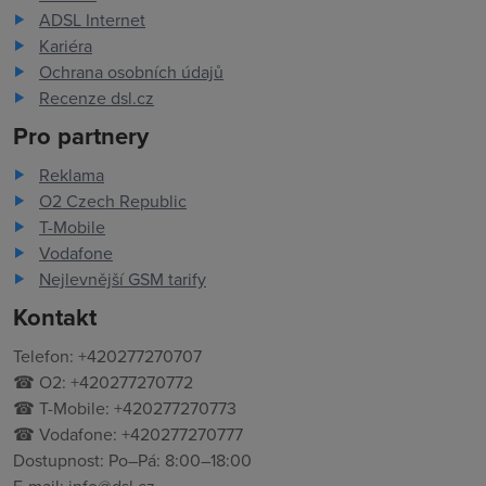
ADSL Internet
Kariéra
Ochrana osobních údajů
Recenze dsl.cz
Pro partnery
Reklama
O2 Czech Republic
T-Mobile
Vodafone
Nejlevnější GSM tarify
Kontakt
Telefon: +420277270707
☎ O2: +420277270772
☎ T-Mobile: +420277270773
☎ Vodafone: +420277270777
Dostupnost: Po–Pá: 8:00–18:00
E-mail:
info@dsl.cz