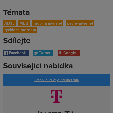
Témata
ADSL
MBB
mobilní internet
pevný internet
rychlost internetu
Sdílejte
Facebook
Twitter
Google+
Související nabídka
T-Mobile Pevný internet 100
Cena za měsíc:
299 Kč