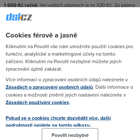
1 600 Kč ročně
. Ve vyšších pásmech je to 320 Kč. Za pásmo
1000 až 2200 MHz by měli operátoři zaplatit
o 30 % méně
než doposud
. Díky tomu by měl každý poskytovatel ušetřit
podle serveru
cnews.cz
kolem
40 milionů korun ročně
.
Cookies férově a jasně
Co tím ministerstvo financí a obchodu sleduje? Nejspíš chce
Kliknutím na Povolit vše nám umožníte použití cookies pro
přilákat nové zájemce do blížící se aukce o kmitočty
v
funkční, analytické a marketingové účely na tomto
pásmech 700 a 3500 MHz
. Nová konkurence by mohla
zařízení. Kliknutím na Povolit nezbytné můžete jejich
ovlivnit trh natolik, že by ceny šly konečně dolů a nemuseli
zpracování úplně zakázat.
bychom platit za služby nejvíc z celé Evropy.
Více informací o zpracování osobních údajů naleznete v
Má taky zájem na tom, aby operátoři frekvence nepouštěli a
Zásadách o zpracování osobních údajů
. Další informace o
přikoupili další
, protože nyní žádný z nich plně nevyužívá
cookies a možnosti změnit jejich nastavení naleznete v
přidělený rozsah. Avšak kdyby kmitočně využívali naplno,
Zásadách používání cookies
.
významně by to podpořilo moderní
vysokorychlostní síť
a
my bychom se dočkali ještě kvalitnějšího internetu.
Pokud se o cookies chcete dozvědět více, další
Zdroj:
cnews.cz
podrobnosti najdete na tomto odkazu.
Povolit nezbytné