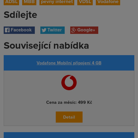
ADSL
MBB
pevný internet
VDSL
Vodafone
Sdílejte
Facebook
Twitter
Google+
Související nabídka
Vodafone Mobilní připojení 4 GB
Cena za měsíc:
499 Kč
Detail