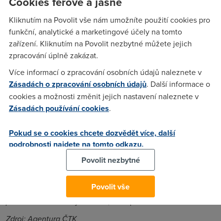
Cookies férově a jasně
ČTK. Vodafone má přitom tarif neomezeného "pevného
internetu"
přes LTE
v nabídce. Jenže uživatel nesmí modem
Kliknutím na Povolit vše nám umožníte použití cookies pro
stěhovat, aby mohl operátor
uhlídat zatížení sítě
.
funkční, analytické a marketingové účely na tomto
zařízení. Kliknutím na Povolit nezbytné můžete jejich
Podle Dvořáka je v ČR
jedno z nejpomalejších připojení v
zpracování úplně zakázat.
Evropě
, a může za to pomalé tempo inovací pevných sítí,
komplikovaná výstavba a v neposlední řadě i nedostatečná
Více informací o zpracování osobních údajů naleznete v
soutěž
v pevných službách
.
Zásadách o zpracování osobních údajů
. Další informace o
cookies a možnosti změnit jejich nastavení naleznete v
Nicméně data, ze kterých Dvořák při komentování rychlosti
Zásadách používání cookies
.
vychází,
nezohledňovala rychlost Wi-Fi modemů
v
domácnosti, počet zařízení k modemu připojených, rychlost
Pokud se o cookies chcete dozvědět více, další
a kapacitu poskytovatele,
agregaci na jedné přípojce
, ani to,
podrobnosti najdete na tomto odkazu.
jakou rychlost přípojky si uživatel u platí.
Povolit nezbytné
Dvořák ale zároveň podotkl, že o neomezené datové tarify v
Česku zájem není:
"Když si někdo pořídí náš tarif se sedmi
Povolit vše
GB dat a k tomu si koupí balíček se všemi Passy, tak má v
podstatě neomezený internet,“
řekl pro ČTK.
Zdroj: Agentura ČTK