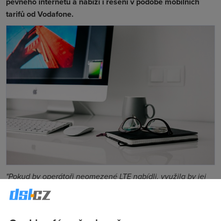
pevného internetu a nabízí i řešení v podobě mobilních
tarifů od Vodafone.
"Pokud by operátoři neomezené LTE nabídli, využila by jej
část uživatelů pro připojení domácích Wi-Fi, a to by
extrémně zatížilo mobilní vysílače a snížilo kvalitu služby
pro všechny uživatele v dané oblasti,
" vyjádřil se Dvořák pro