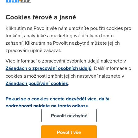
drží doporučených pravidel vytváření
bezpečných hesel
.
Například pouhá třetina internetových uživatelů vytváří pro
Cookies férově a jasně
každý svůj účet unikátní heslo. Každý desátý uživatel
používá pro všechny své účty stejné heslo, když u
Kliknutím na Povolit vše nám umožníte použití cookies pro
takovýchto uživatelů dojde k prolomení hesla u jednoho
funkční, analytické a marketingové účely na tomto
účtu, hrozí, že budou napadeny a zneužity i ostatní.
zařízení. Kliknutím na Povolit nezbytné můžete jejich
zpracování úplně zakázat.
Dalším problémem jsou
slabá hesla
. Pouze polovina lidí
Více informací o zpracování osobních údajů naleznete v
používá ve svých heslech kombinaci malých a velkých
Zásadách o zpracování osobních údajů
. Další informace o
písmen a dva ze tří kombinují písmena a čísla. Průzkum také
odhalil, že se uživatelé nechovají zodpovědně ani při
cookies a možnosti změnit jejich nastavení naleznete v
zacházení s hesly – sdílejí je s dalšími osobami, nebo
Zásadách používání cookies
.
používají riskantní metody zapamatování hesel. Téměř
třetina sdílela své heslo se svým příbuzným, přičemž 11 % ho
Pokud se o cookies chcete dozvědět více, další
sdělilo kamarádovi. Bezmála čtvrtina přiznala, že si svá hesla
podrobnosti najdete na tomto odkazu.
zapisují do diářů nebo notýsků.
Povolit nezbytné
"
Lidé stále dělají zbytečné chyby, co se týče online hesel.
Nejlepší heslo přitom nenajdete ve slovníku. Skládá se totiž
Povolit vše