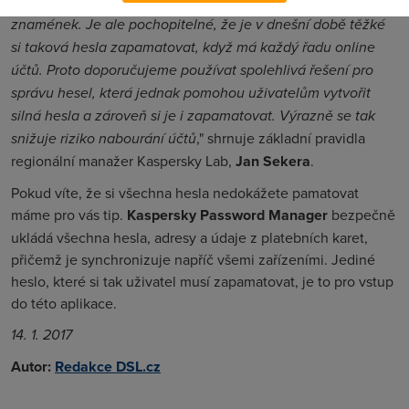
z malých a velkých písmen, čísel a interpunkčních
znamének. Je ale pochopitelné, že je v dnešní době těžké
si taková hesla zapamatovat, když má každý řadu online
účtů. Proto doporučujeme používat spolehlivá řešení pro
správu hesel, která jednak pomohou uživatelům vytvořit
silná hesla a zároveň si je i zapamatovat. Výrazně se tak
snižuje riziko nabourání účtů
," shrnuje základní pravidla
regionální manažer Kaspersky Lab,
Jan Sekera
.
Pokud víte, že si všechna hesla nedokážete pamatovat
máme pro vás tip.
Kaspersky Password Manager
bezpečně
ukládá všechna hesla, adresy a údaje z platebních karet,
přičemž je synchronizuje napříč všemi zařízeními. Jediné
heslo, které si tak uživatel musí zapamatovat, je to pro vstup
do této aplikace.
14. 1. 2017
Autor:
Redakce DSL.cz