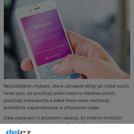
Nejčastějšími chybami, které uživatelé dělají při volbě svých
hesel jsou, že používají jedno heslo k několika účtům,
používají jednoduchá a slabá hesla nebo nechávají
prohlížeče zapamatovávat si přístupové údaje.
Data vyplývající z průzkumu ukazují, že značné množství
uživatelů (téměř každý pátý – 18 %) čelilo pokusu o
nabourání svých účtů, přičemž se ale pouze malé procento