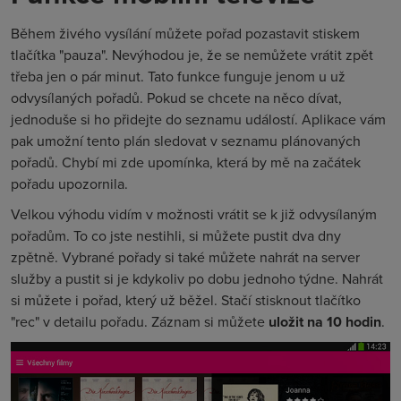
Během živého vysílání můžete pořad pozastavit stiskem
tlačítka "pauza". Nevýhodou je, že se nemůžete vrátit zpět
třeba jen o pár minut. Tato funkce funguje jenom u už
odvysílaných pořadů. Pokud se chcete na něco dívat,
jednoduše si ho přidejte do seznamu událostí. Aplikace vám
pak umožní tento plán sledovat v seznamu plánovaných
pořadů. Chybí mi zde upomínka, která by mě na začátek
pořadu upozornila.
Velkou výhodu vidím v možnosti vrátit se k již odvysílaným
pořadům. To co jste nestihli, si můžete pustit dva dny
zpětně. Vybrané pořady si také můžete nahrát na server
služby a pustit si je kdykoliv po dobu jednoho týdne. Nahrát
si můžete i pořad, který už běžel. Stačí stisknout tlačítko
"rec" v detailu pořadu. Záznam si můžete
uložit na 10 hodin
.