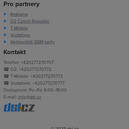
Pro partnery
Reklama
O2 Czech Republic
T-Mobile
Vodafone
Nejlevnější GSM tarify
Kontakt
Telefon: +420277270707
☎ O2: +420277270772
☎ T-Mobile: +420277270773
☎ Vodafone: +420277270777
Dostupnost: Po–Pá: 8:00–18:00
E-mail:
info@dsl.cz
© 2023 dsl.cz