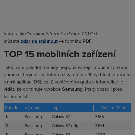
Infografiku "
mobilní internet v dubnu 2017
" si
můžete
zdarma stáhnout
ve formátu
PDF
.
TOP 15 mobilních zařízení
Také jsme dali dohromady nejpoužívanější mobilní zařízení
pomocí kterých si v dubnu uživatelé měřili rychlost internetu
s naší aplikací DSL.cz. Z koláčového grafu v infografice je
vidět, že dominuje výrobce
Samsung
, který obsadil přes
třetinu míst.
Pořadí
Výrobce
Typ
Počet měření
1.
Samsung
Galaxy S7
3165
2.
Samsung
Galaxy S7 edge
3104
3.
Samsung
Galaxy S6
2066