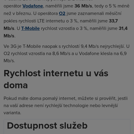
operátor
Vodafone
, naměřili jsme
36 Mb/s
, tedy o 5 % méně
než v březnu. U operátora
O2
jsme zaznamenali měsíční
pokles rychlosti LTE internetu o 3 %, naměřili jsme
33,7
Mb/s
. U
T-Mobile
rychlost vzrostla o 3 %, naměřili jsme
31,4
Mb/s
.
Ve 3G je T-Mobile naopak s rychlostí 9,4 Mb/s nejrychlejší. U
O2 rychlost vzrostla na 8,6 Mb/s a u Vodafone klesla na 6,9
Mb/s.
Rychlost internetu u vás
doma
Pokud máte doma pomalý internet, můžete si prověřit, jestli
na vaší adrese není rychlejší technologie nebo levnější
varianta.
Dostupnost služeb