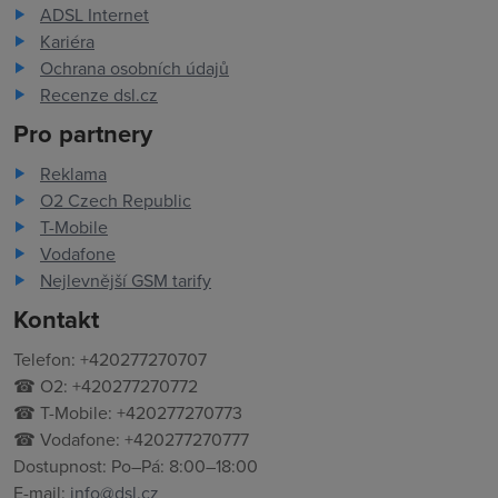
ADSL Internet
Kariéra
Ochrana osobních údajů
Recenze dsl.cz
Pro partnery
Reklama
O2 Czech Republic
T-Mobile
Vodafone
Nejlevnější GSM tarify
Kontakt
Telefon: +420277270707
☎ O2: +420277270772
☎ T-Mobile: +420277270773
☎ Vodafone: +420277270777
Dostupnost: Po–Pá: 8:00–18:00
E-mail:
info@dsl.cz