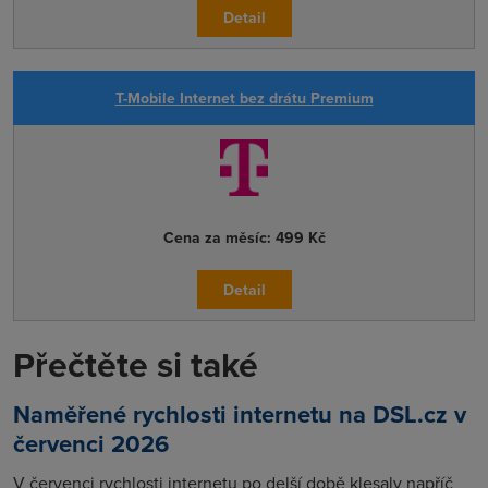
Detail
T-Mobile Internet bez drátu Premium
Cena za měsíc:
499 Kč
Detail
Přečtěte si také
Naměřené rychlosti internetu na DSL.cz v
červenci 2026
V červenci rychlosti internetu po delší době klesaly napříč