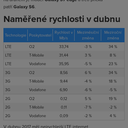
patří
Galaxy S6
.
Naměřené rychlosti v dubnu
Rychlost v
Meziměsíční
Meziroční
Technologie
Poskytovatel
Mb/s
změna
změna
LTE
O2
33,74
-3 %
34 %
LTE
T-Mobile
31,44
3 %
8 %
LTE
Vodafone
35,95
-5 %
23 %
3G
O2
8,56
6 %
34 %
3G
T-Mobile
9,44
-4 %
18 %
3G
Vodafone
6,90
-6 %
-5 %
2G
O2
0,12
5 %
19 %
2G
T-Mobile
0,11
-7 %
-2 %
2G
Vodafone
0,09
-2 %
4 %
V dubnu 2017 měl nejrychlejší LTE internet