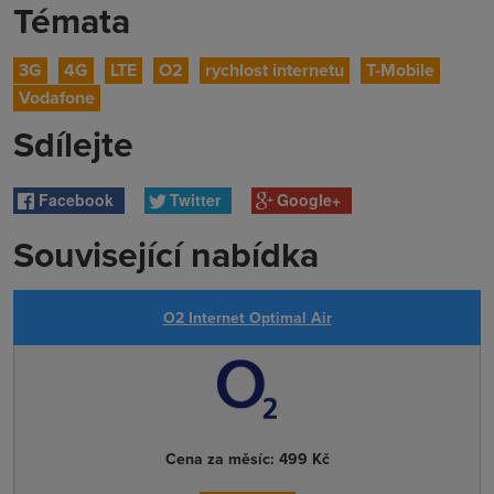
Témata
3G
4G
LTE
O2
rychlost internetu
T-Mobile
Vodafone
Sdílejte
Facebook
Twitter
Google+
Související nabídka
O2 Internet Optimal Air
Cena za měsíc:
499 Kč