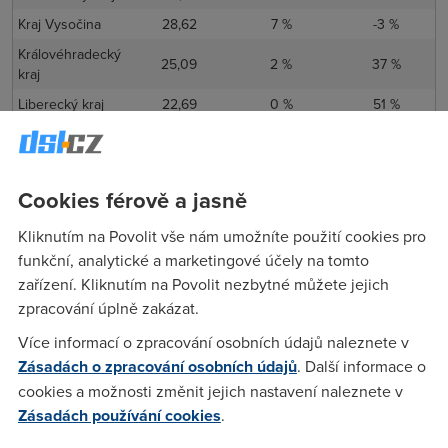
Kraj Vysočina
28,62
7 %
-3 %
Královéhradecký
25,09
2 %
37 %
kraj
Liberecký kraj
22,69
0 %
51 %
Moravskoslezský
24,22
4 %
57 %
kraj
Olomoucký kraj
27,10
7 %
43 %
Cookies férově a jasně
Pardubický kraj
27,95
5 %
58 %
Kliknutím na Povolit vše nám umožníte použití cookies pro
Plzeňský kraj
24,79
2 %
17 %
funkční, analytické a marketingové účely na tomto
Středočeský kraj
28,70
-2 %
40 %
zařízení. Kliknutím na Povolit nezbytné můžete jejich
Ústecký kraj
23,14
0 %
44 %
zpracování úplně zakázat.
Zlínský kraj
29,36
19 %
82 %
Více informací o zpracování osobních údajů naleznete v
Zásadách o zpracování osobních údajů
. Další informace o
"
Mobilní internet v Praze stále zrychluje, naměřili jsme o 2 %
cookies a možnosti změnit jejich nastavení naleznete v
více než v březnu,
53,9 Mb/s
. Největší růst rychlosti vidíme
Zásadách používání cookies
.
ve Zlínském kraji, kde rychlost dosahuje
29,4 Mb/s
, což je o
19 % více než v předchozím měsíci,
" uvedla mluvčí serveru