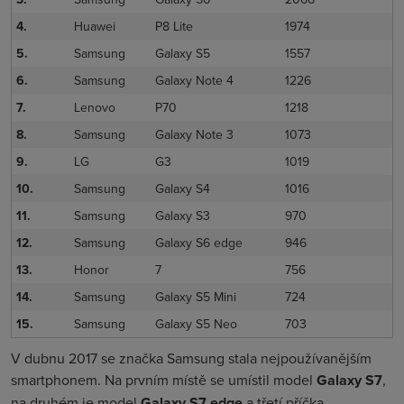
4.
Huawei
P8 Lite
1974
5.
Samsung
Galaxy S5
1557
6.
Samsung
Galaxy Note 4
1226
7.
Lenovo
P70
1218
8.
Samsung
Galaxy Note 3
1073
9.
LG
G3
1019
10.
Samsung
Galaxy S4
1016
11.
Samsung
Galaxy S3
970
12.
Samsung
Galaxy S6 edge
946
13.
Honor
7
756
14.
Samsung
Galaxy S5 Mini
724
15.
Samsung
Galaxy S5 Neo
703
V dubnu 2017 se značka Samsung stala nejpoužívanějším
smartphonem. Na prvním místě se umístil model
Galaxy S7
,
na druhém je model
Galaxy
S7 edge
a třetí příčka