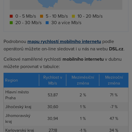
0 - 5 Mb/s
5 - 10 Mb/s
10 - 20 Mb/s
20 - 30 Mb/s
30 a více Mb/s
Podrobnou
mapu rychlostí mobilního internetu
podle
operátorů můžete on-line sledovat i u nás na webu
DSL.cz
.
Celkové naměřené rychlosti
mobilního internetu
v dubnu
můžete porovnat v tabulce:
Rychlost v
Meziměsíční
Meziroční
Region
Mb/s
změna
změna
Hlavní město
53,87
2 %
71 %
Praha
Jihočeský kraj
30,60
1 %
-7 %
Jihomoravský
30,94
1 %
47 %
kraj
Karlovarský kraj
27,18
-1 %
34 %