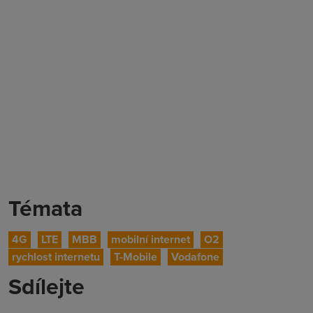
Témata
4G
LTE
MBB
mobilní internet
O2
rychlost internetu
T-Mobile
Vodafone
Sdílejte