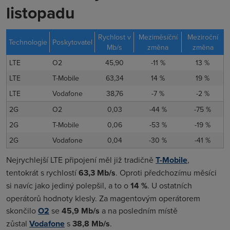
listopadu
Rychlost v
Meziměsíční
Meziroční
Technologie
Poskytovatel
Mb/s
změna
změna
LTE
O2
45,90
-11 %
13 %
LTE
T-Mobile
63,34
14 %
19 %
LTE
Vodafone
38,76
-7 %
-2 %
2G
O2
0,03
-44 %
-75 %
2G
T-Mobile
0,06
-53 %
-19 %
2G
Vodafone
0,04
-30 %
-41 %
Nejrychlejší LTE připojení měl již tradičně
T-Mobile
,
tentokrát s rychlostí
63,3 Mb/s
. Oproti předchozímu měsíci
si navíc jako jediný polepšil, a to o
14 %
. U ostatních
operátorů hodnoty klesly. Za magentovým operátorem
skončilo
O2
se
45,9 Mb/s
a na posledním místě
zůstal
Vodafone
s
38,8 Mb/s
.