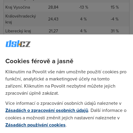
Kraj Vysočina
28,84
-13 %
15 %
Královéhradecký
24,43
4 %
-4 %
kraj
Liberecký kraj
21,27
4 %
31 %
Moravskoslezský
22,09
-2 %
45 %
kraj
Olomoucký kraj
24,83
4 %
47 %
Cookies férově a jasně
Pardubický kraj
24,15
7 %
18 %
Kliknutím na Povolit vše nám umožníte použití cookies pro
Plzeňský kraj
23,82
-1 %
19 %
funkční, analytické a marketingové účely na tomto
Středočeský kraj
30,39
7 %
59 %
zařízení. Kliknutím na Povolit nezbytné můžete jejich
Ústecký kraj
21,60
4 %
34 %
zpracování úplně zakázat.
Zlínský kraj
24,73
-1 %
35 %
Více informací o zpracování osobních údajů naleznete v
Zásadách o zpracování osobních údajů
. Další informace o
"Rychlost mobilního internetu
v Praze, přesáhla 50 Mb/s,
cookies a možnosti změnit jejich nastavení naleznete v
naměřili jsme
51,4 Mb/s
. Největší růst rychlosti vidíme v
Zásadách používání cookies
.
Pardubickém kraji, kde rychlost dosahuje
24,2 Mb/s
, a také
ve Středočeském kraji, kde jsme naměřili
30,4 Mb/s
. V obou