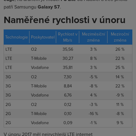
patří Samsungu
Galaxy S7
.
Naměřené rychlosti v únoru
Rychlost v
Meziměsíční
Meziroční
Technologie
Poskytovatel
Mb/s
změna
změna
LTE
O2
35,56
3 %
26 %
LTE
T-Mobile
30,27
8 %
22 %
LTE
Vodafone
35,81
3 %
25 %
3G
O2
7,30
-5 %
14 %
3G
T-Mobile
8,84
-8 %
22 %
3G
Vodafone
6,76
4 %
-9 %
2G
O2
0,12
-3 %
11 %
2G
T-Mobile
0,10
-16 %
-8 %
2G
Vodafone
0,09
-1 %
9 %
V únoru 2017 měl nejrychlejší LTE internet