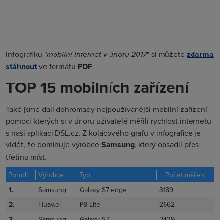
Infografiku "
mobilní internet v únoru 2017
" si můžete
zdarma
stáhnout
ve formátu
PDF
.
TOP 15 mobilních zařízení
Také jsme dali dohromady nejpoužívanější mobilní zařízení
pomocí kterých si v únoru uživatelé měřili rychlost internetu
s naší aplikací DSL.cz. Z koláčového grafu v infografice je
vidět, že dominuje výrobce
Samsung
, který obsadil přes
třetinu míst.
Pořadí
Výrobce
Typ
Počet měření
1.
Samsung
Galaxy S7 edge
3189
2.
Huawei
P8 Lite
2662
3.
Samsung
Galaxy S7
2439