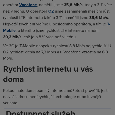
operátor
Vodafone
, naměřili jsme
35,8 Mb/s
, tedy o 3 % více
než v lednu. U operátora
O2
jsme zaznamenali měsíční růst
rychlosti LTE internetu také o 3 %, naměřili jsme
35,6 Mb/s
.
Největší zrychlení vidíme u posledního operátora, a tím je
T-
Mobile
, u kterého jsme rychlost LTE internetu naměřili
30,3 Mb/s
, což je o 8 % více než v lednu.
Ve 3G je T-Mobile naopak s rychlostí 8,8 Mb/s nejrychlejší. U
O2 rychlost klesla na 7,3 Mb/s a u Vodafone vzrostla na 6,8
Mb/s.
Rychlost internetu u vás
doma
Pokud máte doma pomalý internet, můžete si prověřit, jestli
na vaší adrese není rychlejší technologie nebo levnější
varianta.
Dostupnost služeb