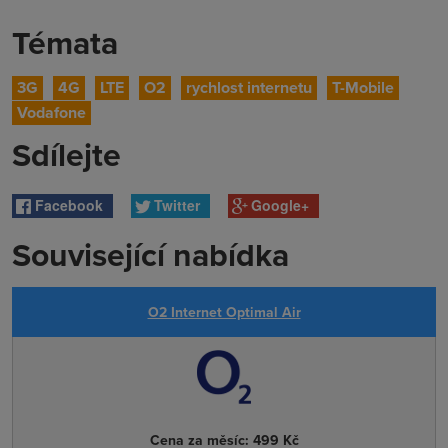
Témata
3G
4G
LTE
O2
rychlost internetu
T-Mobile
Vodafone
Sdílejte
Facebook
Twitter
Google+
Související nabídka
O2 Internet Optimal Air
Cena za měsíc:
499 Kč