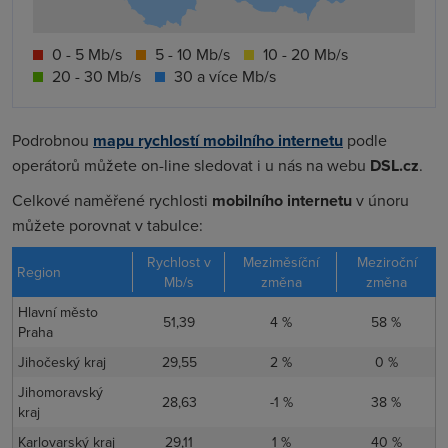
0 - 5 Mb/s
5 - 10 Mb/s
10 - 20 Mb/s
20 - 30 Mb/s
30 a více Mb/s
Podrobnou
mapu rychlostí mobilního internetu
podle
operátorů můžete on-line sledovat i u nás na webu
DSL.cz
.
Celkové naměřené rychlosti
mobilního internetu
v únoru
můžete porovnat v tabulce:
Rychlost v
Meziměsíční
Meziroční
Region
Mb/s
změna
změna
Hlavní město
51,39
4 %
58 %
Praha
Jihočeský kraj
29,55
2 %
0 %
Jihomoravský
28,63
-1 %
38 %
kraj
Karlovarský kraj
29,11
1 %
40 %