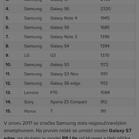
4.
Samsung
Galaxy S6
2320
5.
Samsung
Galaxy Note 4
1945
6.
Samsung
Galaxy S5
1685
7.
Samsung
Galaxy Note 3
1396
8.
Samsung
Galaxy S4
1394
9.
LG
G3
1370
10.
Samsung
Galaxy S3
1172
11.
Samsung
Galaxy S3 Neo
1151
12.
Samsung
Galaxy S6 edge
1112
13.
Lenovo
P70
1084
14.
Sony
Xperia Z3 Compact
912
15.
Honor
7
911
V únoru 2017 se značka Samsung stala nejpoužívanějším
smartphonem. Na prvním místě se umístil model
Galaxy S7
edge
, na druhém je model
P8 Lite
od Huawei a třetí příčka