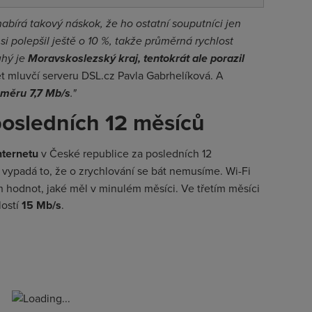
 nabírá takový náskok, že ho ostatní souputníci jen
 polepšil ještě o 10 %, takže průměrná rychlost
uhý je
Moravskoslezský kraj, tentokrát ale porazil
et mluvčí serveru DSL.cz Pavla Gabrhelíková.
A
měru 7,7 Mb/s
."
 posledních 12 měsíců
nternetu
v České republice za posledních 12
 vypadá to, že o zrychlování se bát nemusíme. Wi-Fi
h hodnot, jaké měl v minulém měsíci. Ve třetím měsíci
lostí
15 Mb/s
.