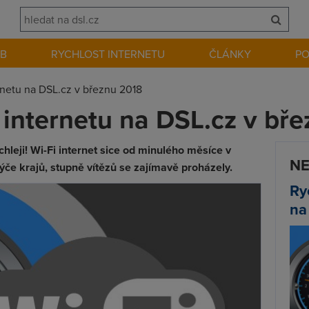
EB
RYCHLOST INTERNETU
ČLÁNKY
P
ernetu na DSL.cz v březnu 2018
i internetu na DSL.cz v bř
hleji! Wi-Fi internet sice od minulého měsíce v
NE
ýče krajů, stupně vítězů se zajímavě proházely.
Ry
na