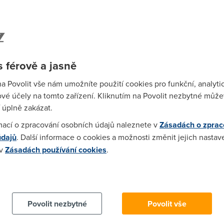
Spa
Time
Star
 férově a jasně
Wh
na Povolit vše nám umožníte použití cookies pro funkční, analyti
už
vé účely na tomto zařízení. Kliknutím na Povolit nezbytné můžet
te
 úplně zakázat.
mací o zpracování osobních údajů naleznete v
Zásadách o zprac
údajů
. Další informace o cookies a možnosti změnit jejich nastav
 v
Zásadách používání cookies
.
0 - 20 Mb/s
20 - 30 Mb/s
30 a více Mb/s
 cookies chcete dozvědět více, další podrobnosti najdete na t
rnetu
můžete on-line sledovat i u nás na webu
DSL.cz
.
Povolit nezbytné
Povolit vše
ternetu
v březnu porovnejte v přehledné tabulce:
Wha