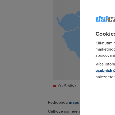
Cookies
Kliknutím 
marketingo
zpracování
Více infor
osobních 
naleznete
0 - 5 Mb/s
5 - 10 Mb/s
1
Pokud se o
odkazu.
Podrobnou
mapu rychlostí Wi-Fi inte
Celkové naměřené rychlosti
Wi-Fi in