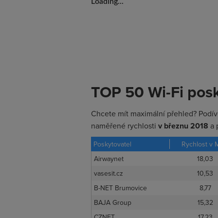
Loading...
TOP 50 Wi-Fi pos
Chcete mít maximální přehled? Podív
naměřené rychlosti
v březnu 2018
a 
Poskytovatel
Rychlost v 
Airwaynet
18,03
vasesit.cz
10,53
B-NET Brumovice
8,77
BAJA Group
15,32
CZNET
17,23