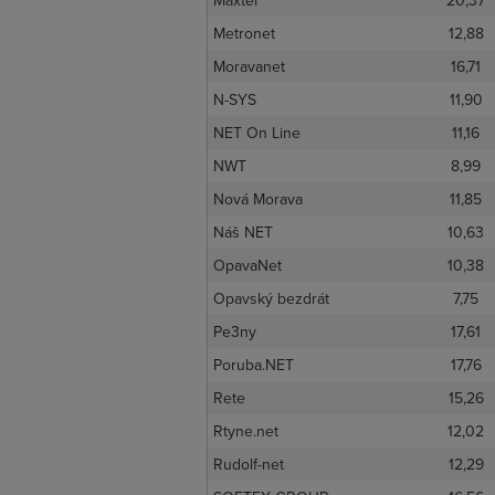
Maxtel
20,37
Metronet
12,88
Moravanet
16,71
N-SYS
11,90
NET On Line
11,16
NWT
8,99
Nová Morava
11,85
Náš NET
10,63
OpavaNet
10,38
Opavský bezdrát
7,75
Pe3ny
17,61
Poruba.NET
17,76
Rete
15,26
Rtyne.net
12,02
Rudolf-net
12,29