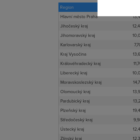
Region
Rychlost
Hlavní město Praha
13,
Jihočeský kraj
12,
Jihomoravský kraj
10,
Karlovarský kraj
7,7
Kraj Vysočina
13,
Královéhradecký kraj
11,
Liberecký kraj
10,
Moravskoslezský kraj
14,
Olomoucký kraj
13,
Pardubický kraj
13,
Plzeňský kraj
19,
Středočeský kraj
9,9
Ústecký kraj
12,
Zlínský kraj
12,