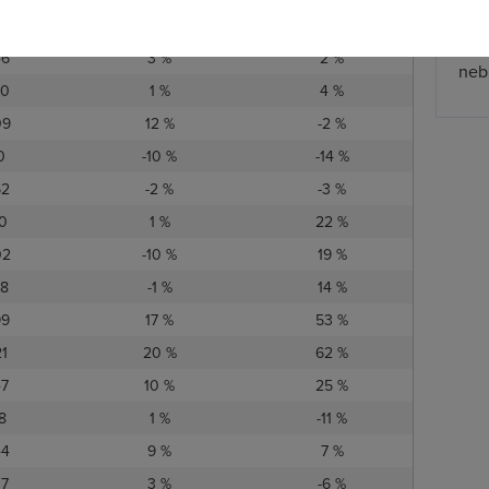
zpř
 v Mb/s
Meziměsíční změna
Meziroční změna
jmen
46
3 %
2 %
nebu
40
1 %
4 %
09
12 %
-2 %
0
-10 %
-14 %
62
-2 %
-3 %
70
1 %
22 %
02
-10 %
19 %
78
-1 %
14 %
99
17 %
53 %
21
20 %
62 %
47
10 %
25 %
8
1 %
-11 %
44
9 %
7 %
37
3 %
-6 %