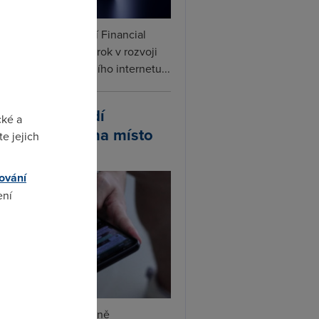
ceX podle informací Financial
s připravuje další krok v rozvoji
linku. Vedle satelitního internetu...
atsApp zavádí
cké a
ivatelská jména místo
e jejich
lefonních čísel
ování
ení
omto
tsApp začal postupně