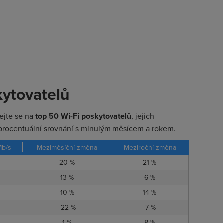
kytovatelů
ejte se na
top 50 Wi-Fi poskytovatelů
, jejich
procentuální srovnání s minulým měsícem a rokem.
Mb/s
Meziměsíční změna
Meziroční změna
20 %
21 %
13 %
6 %
10 %
14 %
-22 %
-7 %
1 %
8 %