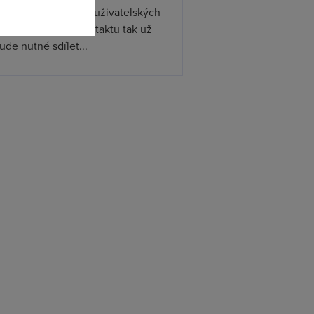
ístupňovat podporu uživatelských
. Při předávání kontaktu tak už
de nutné sdílet...