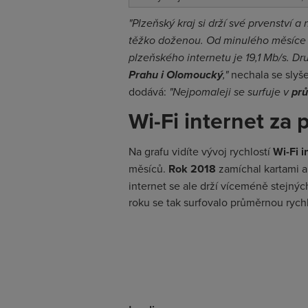
"Plzeňský kraj si drží své prvenství a
těžko doženou. Od minulého měsíce si
plzeňského internetu je 19,1 Mb/s. Dr
Prahu i Olomoucký
,"
nechala se slyš
dodává:
"Nejpomaleji se surfuje v
prů
Wi-Fi internet za
Na grafu vidíte vývoj rychlostí
Wi-Fi i
měsíců.
Rok 2018
zamíchal kartami a
internet se ale drží víceméně stejnýc
roku se tak surfovalo průměrnou rych