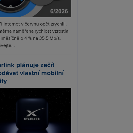
i internet v červnu opět zrychlil.
měrná naměřená rychlost vzrostla
iměsíčně o 4 % na 35,5 Mb/s.
vejte...
arlink plánuje začít
odávat vlastní mobilní
ify