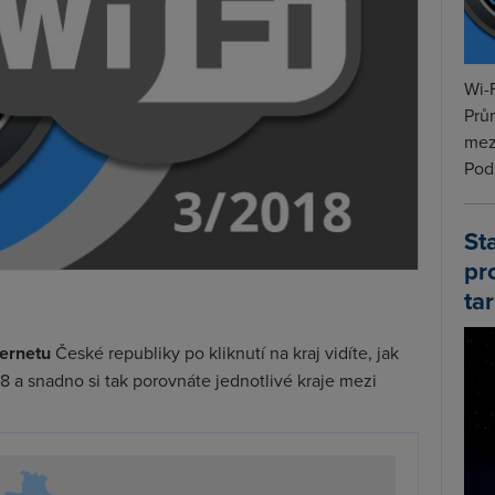
Wi-F
Prů
mez
Podí
St
pr
tar
ternetu
České republiky po kliknutí na kraj vidíte, jak
 a snadno si tak porovnáte jednotlivé kraje mezi