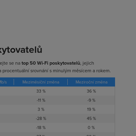
kytovatelů
ejte se na
top 50 Wi-Fi poskytovatelů
, jejich
 procentuální srovnání s minulým měsícem a rokem.
Mb/s
Meziměsíční změna
Meziroční změna
33 %
36 %
-11 %
-9 %
3 %
19 %
-28 %
45 %
-18 %
0 %