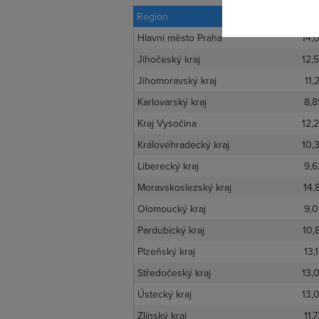
Region
Rychlost
Hlavní město Praha
14,
Jihočeský kraj
12,
Jihomoravský kraj
11,
Karlovarský kraj
8,8
Kraj Vysočina
12,
Královéhradecký kraj
10,
Liberecký kraj
9,6
Moravskoslezský kraj
14,
Olomoucký kraj
9,0
Pardubický kraj
10,
Plzeňský kraj
13,
Středočeský kraj
13,
Ústecký kraj
13,
Zlínský kraj
11,