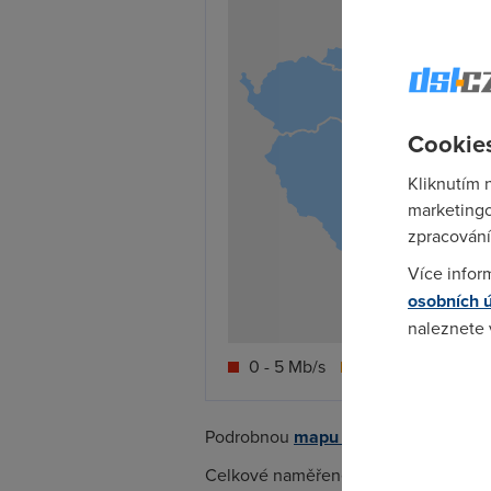
Cookies
Kliknutím 
marketingo
zpracování
Více infor
osobních 
naleznete
0 - 5 Mb/s
5 - 10 Mb/s
1
Pokud se o
odkazu.
Podrobnou
mapu rychlostí Wi-Fi inte
Celkové naměřené rychlosti
Wi-Fi in