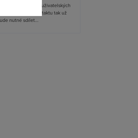
ístupňovat podporu uživatelských
. Při předávání kontaktu tak už
de nutné sdílet...