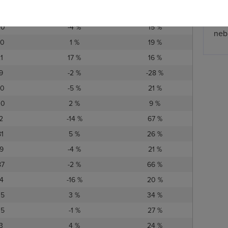
zpř
 v Mb/s
Meziměsíční změna
Meziroční změna
jmen
00
-4 %
15 %
nebu
50
1 %
19 %
21
17 %
16 %
9
-2 %
-28 %
20
-5 %
21 %
30
2 %
9 %
2
-14 %
67 %
81
5 %
26 %
9
-4 %
21 %
87
-2 %
66 %
14
-16 %
20 %
05
3 %
34 %
05
-1 %
27 %
73
4 %
24 %