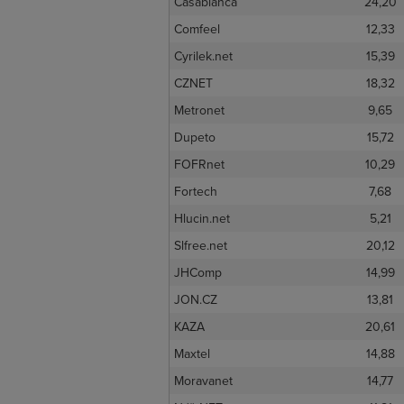
Casablanca
24,20
Comfeel
12,33
Cyrilek.net
15,39
CZNET
18,32
Metronet
9,65
Dupeto
15,72
FOFRnet
10,29
Fortech
7,68
Hlucin.net
5,21
Slfree.net
20,12
JHComp
14,99
JON.CZ
13,81
KAZA
20,61
Maxtel
14,88
Moravanet
14,77