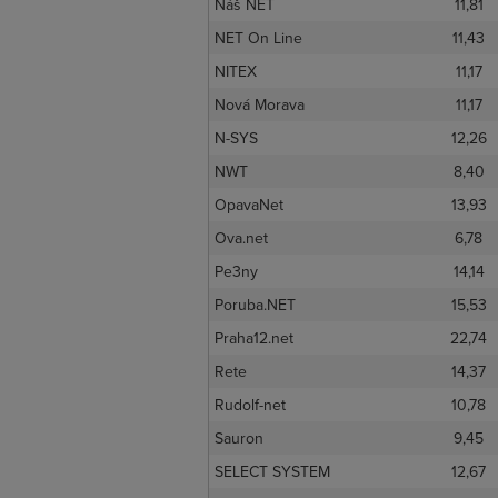
Náš NET
11,81
NET On Line
11,43
NITEX
11,17
Nová Morava
11,17
N-SYS
12,26
NWT
8,40
OpavaNet
13,93
Ova.net
6,78
Pe3ny
14,14
Poruba.NET
15,53
Praha12.net
22,74
Rete
14,37
Rudolf-net
10,78
Sauron
9,45
SELECT SYSTEM
12,67