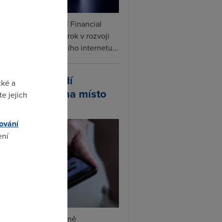
ceX podle informací Financial
s připravuje další krok v rozvoji
linku. Vedle satelitního internetu...
atsApp zavádí
cké a
ivatelská jména místo
e jejich
lefonních čísel
ování
ení
omto
tsApp začal postupně