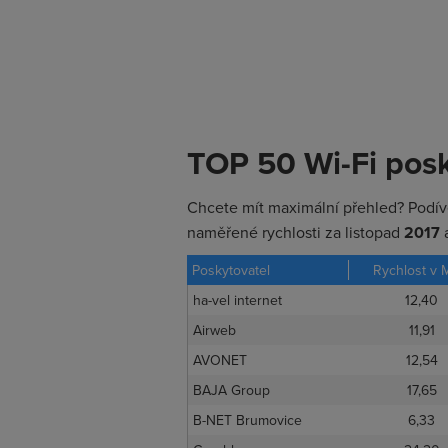
TOP 50 Wi-Fi pos
Chcete mít maximální přehled? Podív
naměřené rychlosti za listopad
2017
a
Poskytovatel
Rychlost v 
ha-vel internet
12,40
Airweb
11,91
AVONET
12,54
BAJA Group
17,65
B-NET Brumovice
6,33