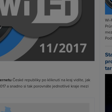
Wi-F
Prů
mez
Podí
St
pr
tar
ternetu
České republiky po kliknutí na kraj vidíte, jak
017 a snadno si tak porovnáte jednotlivé kraje mezi