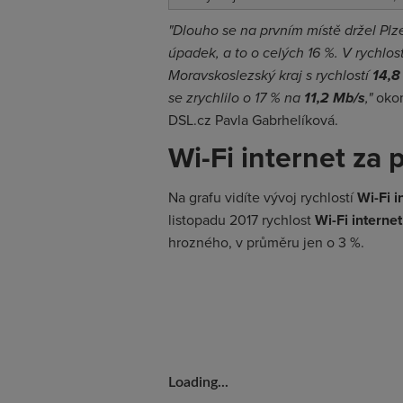
"Dlouho se na prvním místě držel Plz
úpadek, a to o celých 16 %. V rychlos
Moravskoslezský kraj s rychlostí
14,8
se zrychlilo o 17 % na
11,2 Mb/s
,"
okom
DSL.cz Pavla Gabrhelíková.
Wi-Fi internet za
Na grafu vidíte vývoj rychlostí
Wi-Fi i
listopadu 2017 rychlost
Wi-Fi interne
hrozného, v průměru jen o 3 %.
Loading...