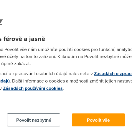
Spa
Time
Star
 férově a jasně
Wh
na Povolit vše nám umožníte použití cookies pro funkční, analyti
už
vé účely na tomto zařízení. Kliknutím na Povolit nezbytné můžet
te
 úplně zakázat.
mací o zpracování osobních údajů naleznete v
Zásadách o zprac
údajů
. Další informace o cookies a možnosti změnit jejich nastav
 v
Zásadách používání cookies
.
0 - 20 Mb/s
20 - 30 Mb/s
30 a více Mb/s
 cookies chcete dozvědět více, další podrobnosti najdete na t
rnetu
můžete on-line sledovat i u nás na webu
DSL.cz
.
Povolit nezbytné
Povolit vše
ternetu
v listopadu porovnejte v přehledné tabulce:
Wha