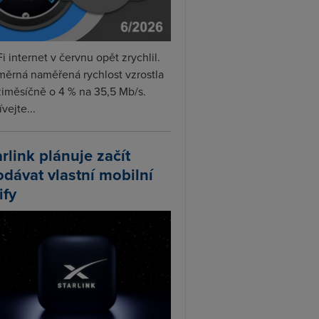
i internet v červnu opět zrychlil.
měrná naměřená rychlost vzrostla
iměsíčně o 4 % na 35,5 Mb/s.
vejte...
arlink plánuje začít
odávat vlastní mobilní
ify