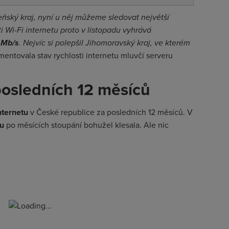
eňský kraj, nyní u něj můžeme sledovat největší
ti Wi-Fi internetu proto v listopadu vyhrává
 Mb/s
. Nejvíc si polepšil Jihomoravský kraj, ve kterém
entovala stav rychlosti internetu mluvčí serveru
 posledních 12 měsíců
nternetu
v České republice za posledních 12 měsíců. V
tu
po měsících stoupání bohužel klesala. Ale nic