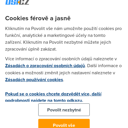
Výše Servisního poplatku hrazeného měsíčně
prostřednictvím platebních
metod SIPO a Inkaso
z účtu se
Cookies férově a jasně
nemění."
Kliknutím na Povolit vše nám umožníte použití cookies pro
Nelíbí se vám to? Pak máte samozřejmě
právo od smlouvy
funkční, analytické a marketingové účely na tomto
odstoupit
. Stač ke dni účinnosti změny neprodlužovat své
zařízení. Kliknutím na Povolit nezbytné můžete jejich
další předplatné. Taky můžete od smlouvy bez sankcí
zpracování úplně zakázat.
odstoupit. Pokud máte
zájem o jinou televizi
, zkuste nás
Více informací o zpracování osobních údajů naleznete v
kvůli tomu kontaktovat.
Zásadách o zpracování osobních údajů
. Další informace o
Zdroj: idnes.cz/technet
cookies a možnosti změnit jejich nastavení naleznete v
Ověřte si ale nejdřív rychlost
Zásadách používání cookies
.
internetu u vás doma
Pokud se o cookies chcete dozvědět více, další
podrobnosti najdete na tomto odkazu.
A pokud máte doma pomalý internet, prověřte si, jestli na
Povolit nezbytné
vaší adrese není rychlejší technologie nebo levnější varianta:
Dostupnost služeb
Povolit vše