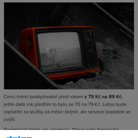
Cenu měnil poskytovatel před rokem
z 79 Kč na 89 Kč
,
ještě další rok předtím to bylo ze 70 na 79 Kč. Letos bude
zaplatíte za služby za měsíc stejně, ale servisní poplatek se
zvýší.
Společnost tento rok oznámila:
"Nová výše Servisního
poplatku činí
1 399 Kč/12 měsíců a 2 399 Kč/24 měsíců
.