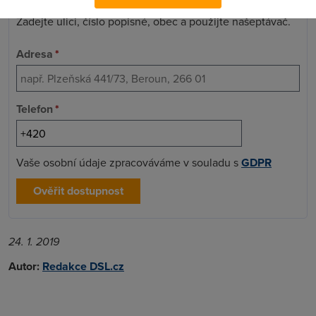
Zadejte ulici, číslo popisné, obec a použijte našeptávač.
Adresa
*
Telefon
*
Vaše osobní údaje zpracováváme v souladu s
GDPR
Ověřit dostupnost
24. 1. 2019
Autor:
Redakce DSL.cz