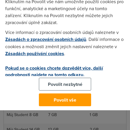
Kliknutím na Povolit vše nám umožníte použití cookies pro
funkční, analytické a marketingové účely na tomto
Můj tarif 4 GB
3 GB
1 GB
zařízení. Kliknutím na Povolit nezbytné můžete jejich
zpracování úplně zakázat.
Můj tarif 5 GB
4 GB
1 GB
Více informací o zpracování osobních údajů naleznete v
Zásadách o zpracování osobních údajů
. Další informace o
Můj tarif 6 GB
5 GB
1 GB
cookies a možnosti změnit jejich nastavení naleznete v
Zásadách používání cookies
.
Můj tarif 8 GB
7 GB
1 GB
Pokud se o cookies chcete dozvědět více, další
Můj tarif 11 GB
10 GB
1 GB
podrobnosti najdete na tomto odkazu.
Povolit nezbytné
Můj tarif 15 GB
12 GB
3 GB
Povolit vše
Můj tarif 19 GB
16 GB
3 GB
Můj Student 8 GB
7 GB
1 GB
Můj Student 14 GB
12 GB
2 GB