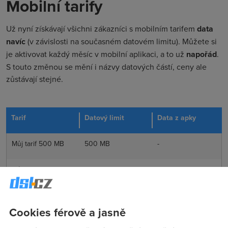
Mobilní tarify
Už nyní získávají všichni zákazníci s mobilním tarifem
data
navíc
(v závislosti na současném datovém limitu). Můžete si
je aktivovat každý měsíc v mobilní aplikaci, a to už
napořád
.
S touto změnou se mění i názvy datových částí, ceny ale
zůstávají stejné.
Tarif
Datový limit
Data z apky
Můj tarif 500 MB
500 MB
-
Můj tarif 1 GB
1 GB
-
Můj tarif 2 GB
1,5 GB
0,5 GB
Cookies férově a jasně
Můj tarif 3 GB
2 GB
1 GB