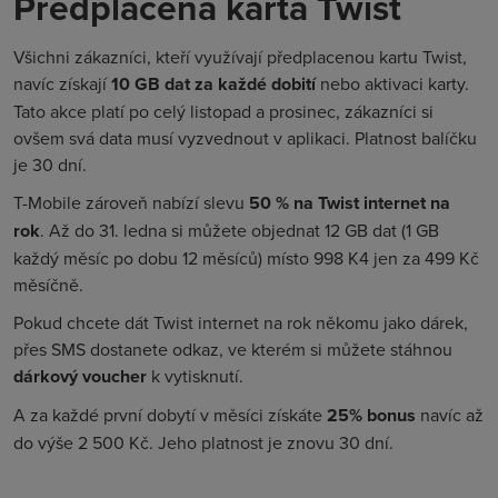
Předplacená karta Twist
Všichni zákazníci, kteří využívají předplacenou kartu Twist,
navíc získají
10 GB dat za každé dobití
nebo aktivaci karty.
Tato akce platí po celý listopad a prosinec, zákazníci si
ovšem svá data musí vyzvednout v aplikaci. Platnost balíčku
je 30 dní.
T-Mobile zároveň nabízí slevu
50 % na Twist internet na
rok
. Až do 31. ledna si můžete objednat 12 GB dat (1 GB
každý měsíc po dobu 12 měsíců) místo 998 K4 jen za 499 Kč
měsíčně.
Pokud chcete dát Twist internet na rok někomu jako dárek,
přes SMS dostanete odkaz, ve kterém si můžete stáhnou
dárkový voucher
k vytisknutí.
A za každé první dobytí v měsíci získáte
25% bonus
navíc až
do výše 2 500 Kč. Jeho platnost je znovu 30 dní.