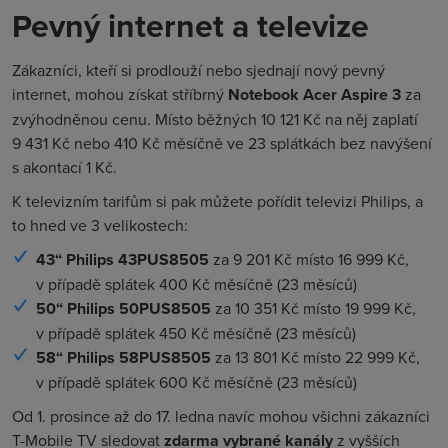
Pevný internet a televize
Zákazníci, kteří si prodlouží nebo sjednají nový pevný
internet, mohou získat stříbrný
Notebook Acer Aspire 3
za
zvýhodněnou cenu. Místo běžných 10 121 Kč na něj zaplatí
9 431 Kč nebo 410 Kč měsíčně ve 23 splátkách bez navýšení
s akontací 1 Kč.
K televizním tarifům si pak můžete pořídit televizi Philips, a
to hned ve 3 velikostech:
43“ Philips 43PUS8505
za 9 201 Kč místo 16 999 Kč,
v případě splátek 400 Kč měsíčně (23 měsíců)
50“ Philips 50PUS8505
za 10 351 Kč místo 19 999 Kč,
v případě splátek 450 Kč měsíčně (23 měsíců)
58“ Philips 58PUS8505
za 13 801 Kč místo 22 999 Kč,
v případě splátek 600 Kč měsíčně (23 měsíců)
Od 1. prosince až do 17. ledna navíc mohou všichni zákazníci
T-Mobile TV sledovat
zdarma vybrané kanály
z vyšších