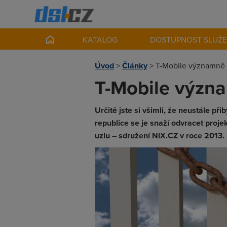
KATALOG
DOSTUPNOST SLUŽ
Úvod
>
Články
>
T-Mobile významně p
T-Mobile význa
Určitě jste si všimli, že neustále 
republice se je snaží odvracet proj
uzlu – sdružení NIX.CZ v roce 2013.