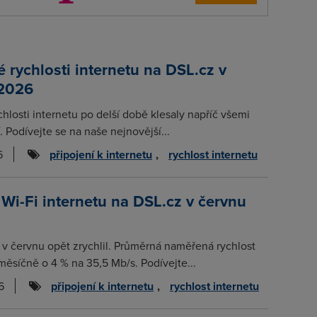
rychlosti internetu na DSL.cz v
 2026
chlosti internetu po delší době klesaly napříč všemi
. Podívejte se na naše nejnovější...
6
připojení k internetu
,
rychlost internetu
 Wi-Fi internetu na DSL.cz v červnu
t v červnu opět zrychlil. Průměrná naměřená rychlost
měsíčně o 4 % na 35,5 Mb/s. Podívejte...
6
připojení k internetu
,
rychlost internetu