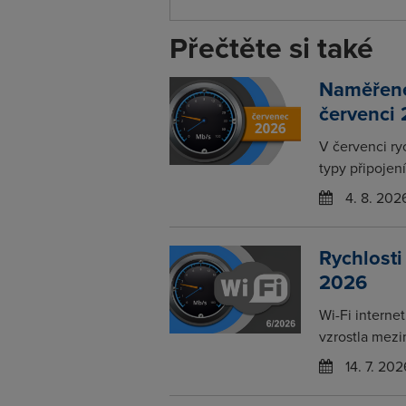
Přečtěte si také
Naměřené 
červenci
V červenci ry
typy připojení
4. 8. 202
Rychlosti
2026
Wi-Fi interne
vzrostla mezi
14. 7. 202