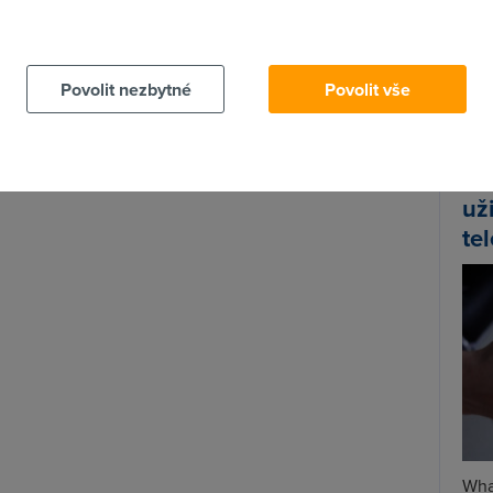
ečností naprosto zásadní. Doufejme, že se přidají i
 cookies chcete dozvědět více, další podrobnosti najdete na t
rnetu stala takřka
nedobytná pevnost
.
Spa
Time
Povolit nezbytné
Povolit vše
Star
Wh
už
te
Wha