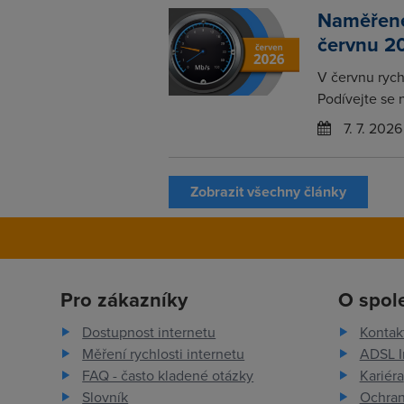
Naměřené 
červnu 2
V červnu rychl
Podívejte se 
7. 7. 2026
Zobrazit všechny články
Pro zákazníky
O spol
Dostupnost internetu
Kontak
Měření rychlosti internetu
ADSL I
FAQ - často kladené otázky
Kariéra
Slovník
Ochran