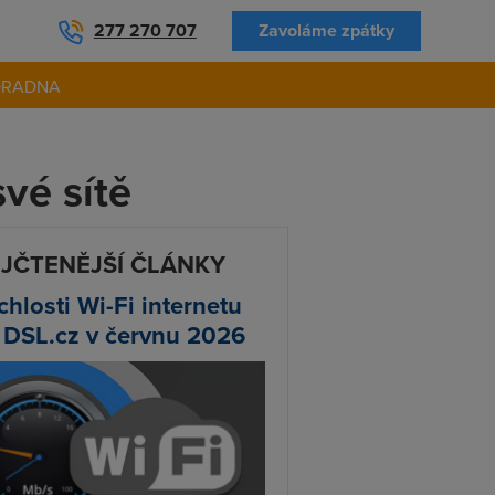
277 270 707
Zavoláme zpátky
ORADNA
vé sítě
JČTENĚJŠÍ ČLÁNKY
chlosti Wi-Fi internetu
 DSL.cz v červnu 2026