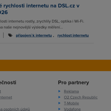
rychlosti internetu na DSL.cz v
026
osti internetu rostly, zrychlily DSL, optika i Wi-Fi.
na naše nejnovější výsledky měření...
připojení k internetu
,
rychlost internetu
ečnosti
Pro partnery
t
Reklama
nternet
O2 Czech Republic
T-Mobile
a osobních údajů
Vodafone