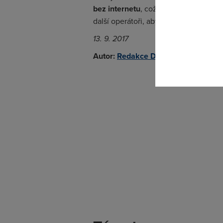
bez internetu
, což je pro mnoho spol
Pokud se o
další operátoři, aby se z českého inte
odkazu.
13. 9. 2017
Autor:
Redakce DSL.cz