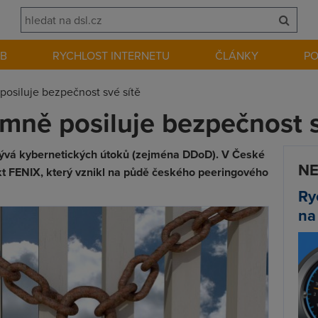
EB
RYCHLOST INTERNETU
ČLÁNKY
P
osiluje bezpečnost své sítě
mně posiluje bezpečnost s
přibývá kybernetických útoků (zejména DDoD). V České
NE
ekt FENIX, který vznikl na půdě českého peeringového
Ry
na