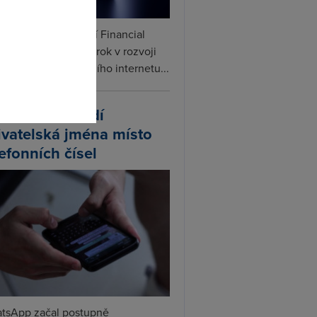
omto
ceX podle informací Financial
s připravuje další krok v rozvoji
linku. Vedle satelitního internetu...
atsApp zavádí
ivatelská jména místo
lefonních čísel
tsApp začal postupně