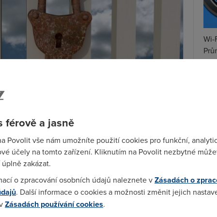
Wi-F
Prů
mez
Podí
St
pní kritéria pro připojení k
projektu FENIX
a jeho síť
pr
 férově a jasně
u. “Připojení se k projektu FENIX je dalším krokem
tar
aximální síťové bezpečnosti, kterou od nás klienti
na Povolit vše nám umožníte použití cookies pro funkční, analyti
itel provozu sítí a IT T-Mobile.
vé účely na tomto zařízení. Kliknutím na Povolit nezbytné můžet
tor v tomhle ohledu podniká. Dále je členem
Trusted
 úplně zakázat.
na mezinárodních bezpečnostních projektech v rámci
mací o zpracování osobních údajů naleznete v
Zásadách o zprac
mu mohl od více než
6 milionů zákazníků
odrazit tisíce
údajů
. Další informace o cookies a možnosti změnit jejich nastav
 v
Zásadách používání cookies
.
ší? I v případě nejkritičtějších situací nezůstaneme