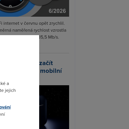
i internet v červnu opět zrychlil.
měrná naměřená rychlost vzrostla
iměsíčně o 4 % na 35,5 Mb/s.
vejte...
arlink plánuje začít
odávat vlastní mobilní
ify
cké a
e jejich
ování
ení