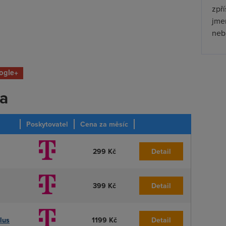
zpř
jmen
nebu
ogle+
ka
Poskytovatel
Cena za měsíc
299 Kč
Detail
399 Kč
Detail
lus
1199 Kč
Detail