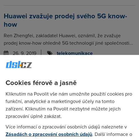
Huawei zvažuje prodej svého 5G know-
how
Ren Zhengfei, zakladatel Huawei, oznámil, že zvažuje
prodej know-how ohledně 5G technologií jiné společnosti...
26. 9. 2019
telekomunikace
Nové ověřování elektronických plateb: Co
se změnilo?
Cookies férově a jasně
Od 14. září platí nová evropská směrnice PSD2, která se
Kliknutím na Povolit vše nám umožníte použití cookies pro
zaměřuje na zabezpečení elektronických plateb
funkční, analytické a marketingové účely na tomto
dvoufázovým...
zařízení. Kliknutím na Povolit nezbytné můžete jejich
zpracování úplně zakázat.
25. 9. 2019
telekomunikace
Více informací o zpracování osobních údajů naleznete v
Zásadách o zpracování osobních údajů
. Další informace o
Samsung chce sloučit řady Galaxy S a