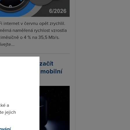
i internet v červnu opět zrychlil.
měrná naměřená rychlost vzrostla
iměsíčně o 4 % na 35,5 Mb/s.
vejte...
arlink plánuje začít
odávat vlastní mobilní
ify
cké a
e jejich
ování