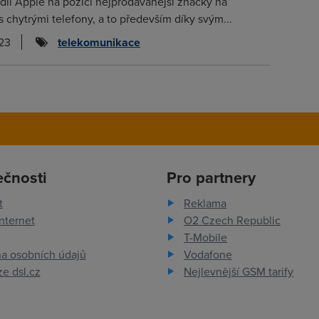
il Apple na pozici nejprodávanější značky na
s chytrými telefony, a to především díky svým...
023
telekomunikace
ečnosti
Pro partnery
t
Reklama
nternet
O2 Czech Republic
T-Mobile
a osobních údajů
Vodafone
e dsl.cz
Nejlevnější GSM tarify