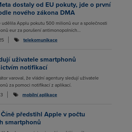
eta dostaly od EU pokuty, jde o první
odle nového zákona DMA
 udělila Applu pokutu 500 milionů eur a společnosti
onů eur za porušení antimonopolních...
25
telekomunikace
dují uživatele smartphonů
ictvím notifikací
tor varoval, že vládní agentury sledují uživatele
onů za pomoci notifikací z aplikací.
23
mobilní aplikace
Číně předstihl Apple v počtu
h smartphonů