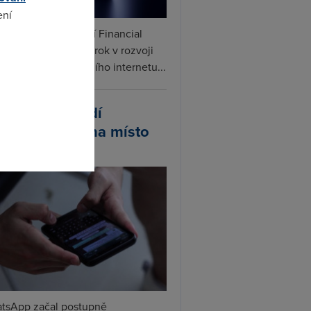
ení
ceX podle informací Financial
s připravuje další krok v rozvoji
omto
linku. Vedle satelitního internetu...
atsApp zavádí
ivatelská jména místo
lefonních čísel
tsApp začal postupně