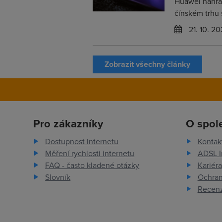
Huawei nahrad
čínském trhu 
21. 10. 2
Zobrazit všechny články
Pro zákazníky
O spol
Dostupnost internetu
Kontak
Měření rychlosti internetu
ADSL I
FAQ - často kladené otázky
Kariéra
Slovník
Ochran
Recenz