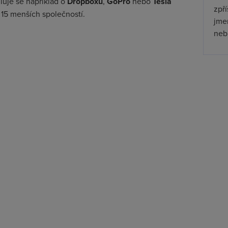
luje se například o
Dropboxu
,
GoPro
nebo
Tesla
zpř
 15 menších společností.
jmen
nebu