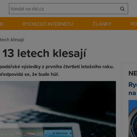
EB
RYCHLOST INTERNETU
ČLÁNKY
P
tech klesají
13 letech klesají
odářské výsledky z prvního čtvrtletí letošního roku.
NE
předpovídá se, že bude hůř.
Ry
na