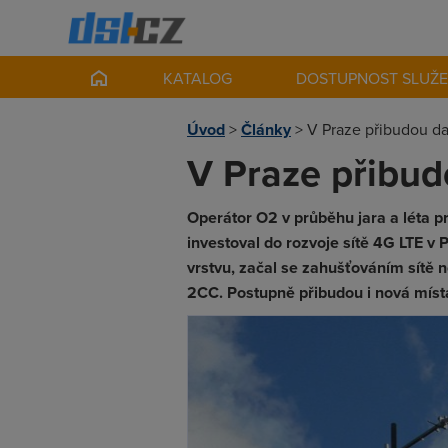
KATALOG
DOSTUPNOST SLUŽ
Úvod
>
Články
>
V Praze přibudou da
V Praze přibud
Operátor O2 v průběhu jara a léta 
investoval do rozvoje sítě 4G LTE v 
vrstvu, začal se zahušťováním sítě n
2CC. Postupně přibudou i nová míst