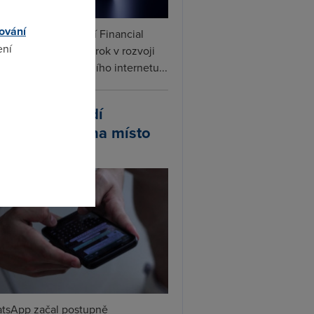
ování
ceX podle informací Financial
ení
s připravuje další krok v rozvoji
linku. Vedle satelitního internetu...
omto
atsApp zavádí
ivatelská jména místo
lefonních čísel
tsApp začal postupně