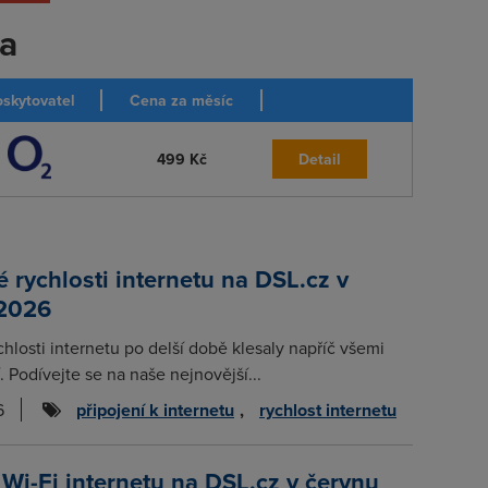
ka
skytovatel
Cena za měsíc
499 Kč
Detail
rychlosti internetu na DSL.cz v
 2026
chlosti internetu po delší době klesaly napříč všemi
. Podívejte se na naše nejnovější...
6
připojení k internetu
,
rychlost internetu
 Wi-Fi internetu na DSL.cz v červnu