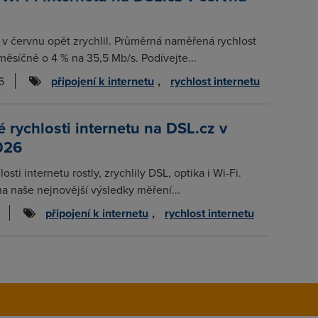
t v červnu opět zrychlil. Průměrná naměřená rychlost
měsíčně o 4 % na 35,5 Mb/s. Podívejte...
6
připojení k internetu
,
rychlost internetu
rychlosti internetu na DSL.cz v
026
osti internetu rostly, zrychlily DSL, optika i Wi-Fi.
na naše nejnovější výsledky měření...
připojení k internetu
,
rychlost internetu