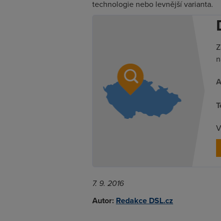
technologie nebo levnější varianta.
Z
n
A
T
V
7. 9. 2016
Autor:
Redakce DSL.cz