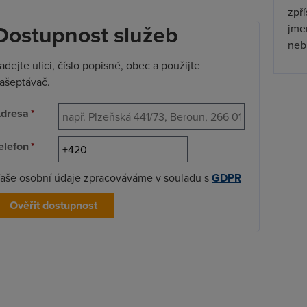
zpř
Dostupnost služeb
jmen
nebu
adejte ulici, číslo popisné, obec a použijte
ašeptávač.
dresa
*
elefon
*
aše osobní údaje zpracováváme v souladu s
GDPR
Ověřit dostupnost