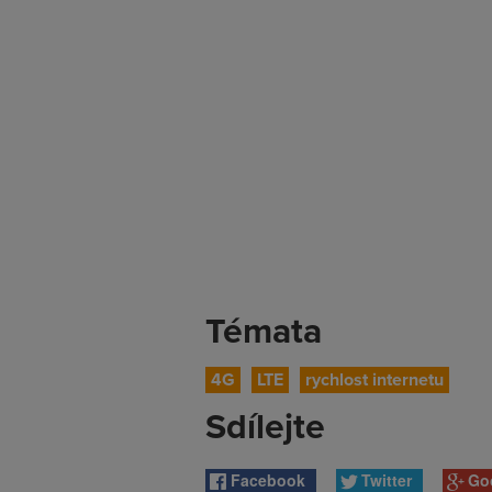
Témata
4G
LTE
rychlost internetu
Sdílejte
Facebook
Twitter
Go