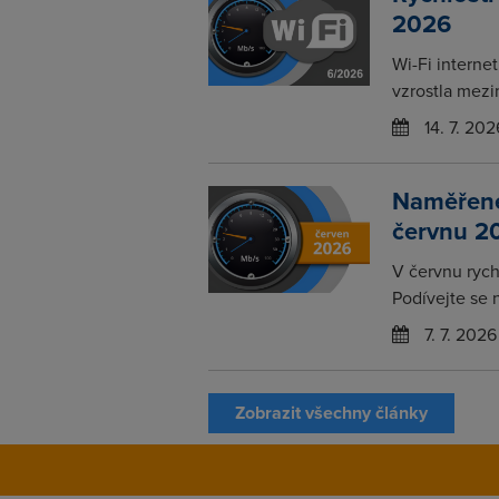
2026
Wi-Fi interne
vzrostla mezi
14. 7. 202
Naměřené 
červnu 2
V červnu rychl
Podívejte se 
7. 7. 2026
Zobrazit všechny články