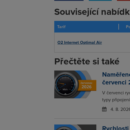
Související nabíd
Tarif
Po
O2 Internet Optimal Air
Přečtěte si také
Naměřené 
červenci
V červenci ry
typy připojení
4. 8. 202
Rychlosti