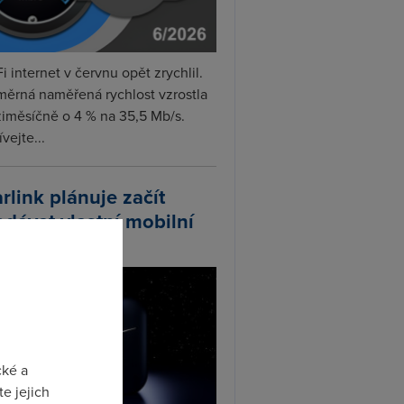
i internet v červnu opět zrychlil.
měrná naměřená rychlost vzrostla
iměsíčně o 4 % na 35,5 Mb/s.
vejte...
arlink plánuje začít
odávat vlastní mobilní
ify
cké a
e jejich