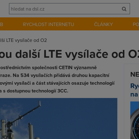
EB
RYCHLOST INTERNETU
ČLÁNKY
P
lší LTE vysílače od O2
ou další LTE vysílače od O
prostřednictvím společnosti CETIN významně
NE
Praze. Na 534 vysílačích přidává druhou kapacitní
ovými vysílači a část stávajících osazuje technologií
Ry
a s dostupnou technologií 3CC.
na