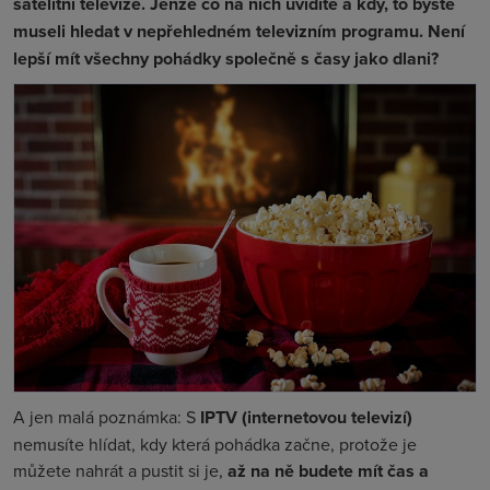
satelitní televize. Jenže co na nich uvidíte a kdy, to byste
museli hledat v nepřehledném televizním programu. Není
lepší mít všechny pohádky společně s časy jako dlani?
A jen malá poznámka: S
IPTV (internetovou televizí)
nemusíte hlídat, kdy která pohádka začne, protože je
můžete nahrát a pustit si je,
až na ně budete mít čas a