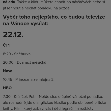
náladu
. Takže v klidu můžete chodit po návštěvách nebo si
jít lehnout a nechat pohádku na později.
Výběr toho nejlepšího, co budou televize
na Vánoce vysílat:
22.12.
ČT1
8:20 - Sněhurka
20:00 - Dvanáct měsíčků
Nova
10:45 - Princezna ze mlejna 2
HBO
7:30 - Králíček Petr - Nejde sice o úplně vánoční pohádku,
ale rozhodně jde o anglickou klasiku podle oblíbené britské
knihy. Film, který zabaví vás i děti legračním rošťáctvím.