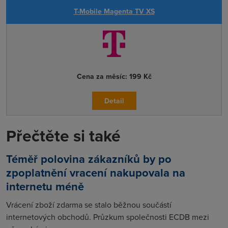
T-Mobile Magenta TV XS
Cena za měsíc:
199 Kč
Detail
Přečtěte si také
Téměř polovina zákazníků by po
zpoplatnění vracení nakupovala na
internetu méně
Vrácení zboží zdarma se stalo běžnou součástí
internetových obchodů. Průzkum společnosti ECDB mezi