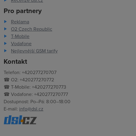
Recenze dsl.cz
Pro partnery
Reklama
O2 Czech Republic
T-Mobile
Vodafone
Nejlevnější GSM tarify
Kontakt
Telefon: +420277270707
☎ O2: +420277270772
☎ T-Mobile: +420277270773
☎ Vodafone: +420277270777
Dostupnost: Po–Pá: 8:00–18:00
E-mail:
info@dsl.cz