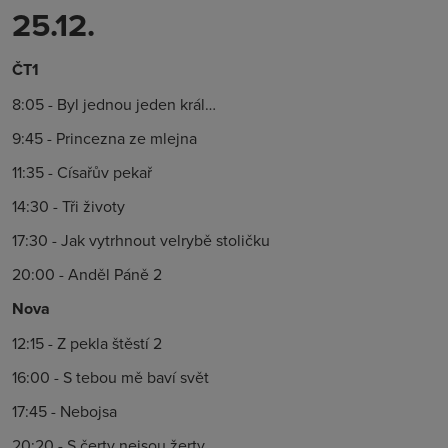
25.12.
ČT1
8:05 - Byl jednou jeden král…
9:45 - Princezna ze mlejna
11:35 - Císařův pekař
14:30 - Tři životy
17:30 - Jak vytrhnout velrybě stoličku
20:00 - Anděl Páně 2
Nova
12:15 - Z pekla štěstí 2
16:00 - S tebou mě baví svět
17:45 - Nebojsa
20:20 - S čerty nejsou žerty