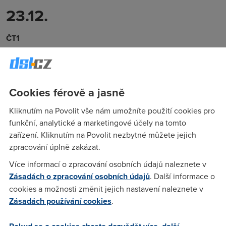
23.12.
ČT1
20:00 - Anděl Páně
21:35 - Noc na Karlštejně
Cookies férově a jasně
Kliknutím na Povolit vše nám umožníte použití cookies pro
funkční, analytické a marketingové účely na tomto
zařízení. Kliknutím na Povolit nezbytné můžete jejich
zpracování úplně zakázat.
Více informací o zpracování osobních údajů naleznete v
Zásadách o zpracování osobních údajů
. Další informace o
cookies a možnosti změnit jejich nastavení naleznete v
24.12.
Zásadách používání cookies
.
ČT1