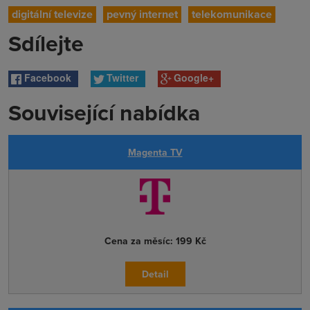
digitální televize
pevný internet
telekomunikace
Sdílejte
Facebook
Twitter
Google+
Související nabídka
Magenta TV
Cena za měsíc:
199 Kč
Detail