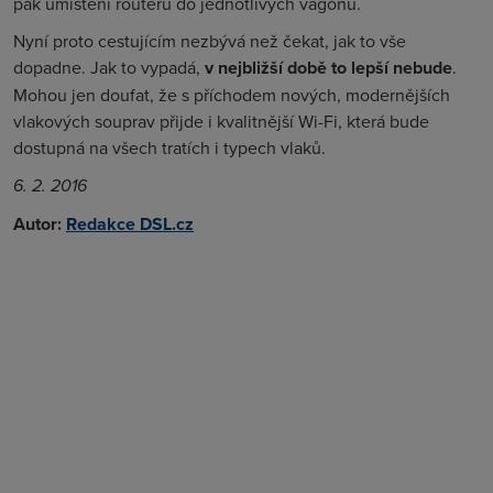
pak umístění routerů do jednotlivých vagonů.
Nyní proto cestujícím nezbývá než čekat, jak to vše
dopadne. Jak to vypadá,
v nejbližší době to lepší nebude
.
Mohou jen doufat, že s příchodem nových, modernějších
vlakových souprav přijde i kvalitnější Wi-Fi, která bude
dostupná na všech tratích i typech vlaků.
6. 2. 2016
Autor:
Redakce DSL.cz