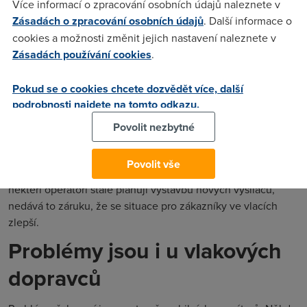
Více informací o zpracování osobních údajů naleznete v
Je vina na straně mobilních
Zásadách o zpracování osobních údajů
. Další informace o
operátorů?
cookies a možnosti změnit jejich nastavení naleznete v
Zásadách používání cookies
.
Přestože se mobilní operátoři chlubí tím, že mají již signálem
Pokud se o cookies chcete dozvědět více, další
pokryto přes více jak
95 % domácností
, tak horší je to již
podrobnosti najdete na tomto odkazu.
s oblastmi, kudy vedou vlakové tratě. Často se jedná o
neosídlené oblasti, do jejichž pokrytí se operátorům moc
Povolit nezbytné
nechce. Důvod je prostý. Dávají přednost umístit vysílače ve
více osídlených oblastech. Vysílač v lese pro ně není nijak
Povolit vše
lukrativní. Záleží jim především na počtu zákazníků. I když
někteří operátoři stále plánují výstavbu nových vysílačů,
nedává to záruku, že se situace pro zákazníky ve vlacích
zlepší.
Problémy jsou i u vlakových
dopravců