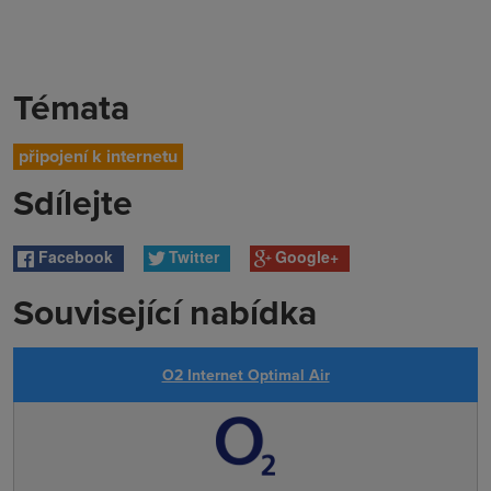
Témata
připojení k internetu
Sdílejte
Facebook
Twitter
Google+
Související nabídka
O2 Internet Optimal Air