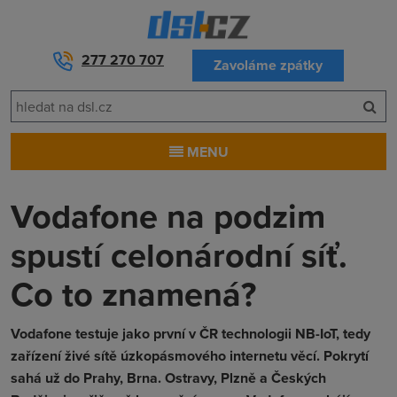
277 270 707
Zavoláme zpátky
MENU
Vodafone na podzim
spustí celonárodní síť.
Co to znamená?
Vodafone testuje jako první v ČR technologii NB-IoT, tedy
zařízení živé sítě úzkopásmového internetu věcí. Pokrytí
sahá už do Prahy, Brna. Ostravy, Plzně a Českých