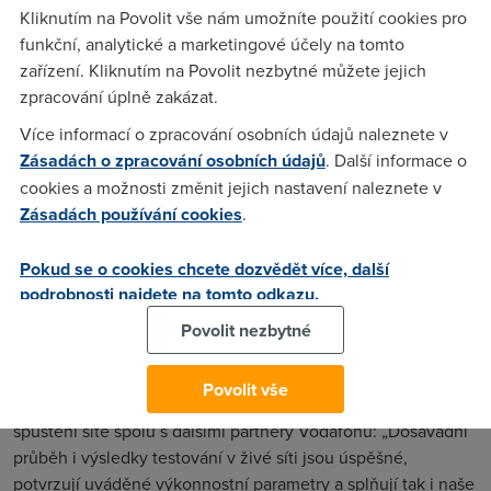
Kliknutím na Povolit vše nám umožníte použití cookies pro
vytvořená speciálně pro potřeby LPWA a nabízí o 20dB
funkční, analytické a marketingové účely na tomto
silnější pokrytí. Abyste měli představu: To je sedmkrát lepší
zařízení. Kliknutím na Povolit nezbytné můžete jejich
než s GSM. Má nízké náklady na zařízení a přitom je stejně
zpracování úplně zakázat.
bezpečná jako LTE.
Fáze testování
Více informací o zpracování osobních údajů naleznete v
Zásadách o zpracování osobních údajů
. Další informace o
cookies a možnosti změnit jejich nastavení naleznete v
Testování začalo v Praze Stodůlkách a pak pokračovalo do
Zásadách používání cookies
.
dalších předem zvolených lokalit. Pro tyto účely v nich byla
zprovozněná síť NB-IoT.„Abychom svým zákazníkům mohli
Pokud se o cookies chcete dozvědět více, další
nabízet ty nejlepší služby je pro nás využití moderních
podrobnosti najdete na tomto odkazu.
technologií a jejich rychlá implementace do konkrétních
produktů nezbytností. Z toho důvodu jsme také přivítali
Povolit nezbytné
možnost testování NB-IoT,“ říká Aleš Krutina, technický
ředitel společnosti Jablotron, která je předním tuzemským
Povolit vše
výrobcem zabezpečovací techniky a spolupracuje na
spuštění sítě spolu s dalšími partnery Vodafonu: „Dosavadní
průběh i výsledky testování v živé síti jsou úspěšné,
potvrzují uváděné výkonnostní parametry a splňují tak i naše