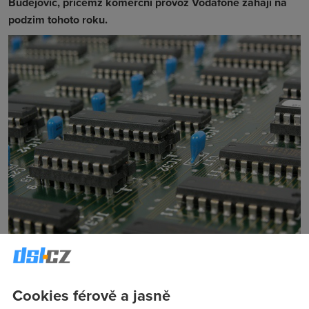
Budějovic, přičemž komerční provoz Vodafone zahájí na
podzim tohoto roku.
Co je to NB-IoT?
Cookies férově a jasně
Jde o mobilní technologii, která se podobá LTE. Byla