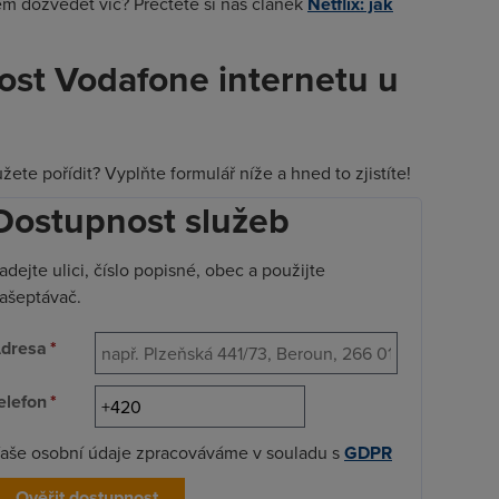
ěm dozvědět víc? Přečtěte si náš článek
Netflix: jak
ost Vodafone internetu u
ete pořídit? Vyplňte formulář níže a hned to zjistíte!
Dostupnost služeb
adejte ulici, číslo popisné, obec a použijte
ašeptávač.
dresa
*
elefon
*
aše osobní údaje zpracováváme v souladu s
GDPR
Ověřit dostupnost