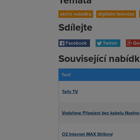
akční nabídka
digitální televize
Sdílejte
Facebook
Twitter
Go
Související nabíd
Tarif
Telly TV
Vodafone Připojení bez kabelu Naplno
O2 Internet MAX Stříbrný