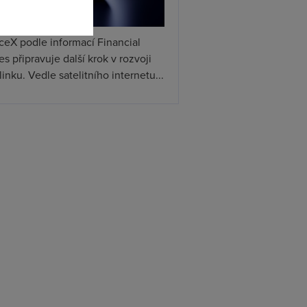
ceX podle informací Financial
s připravuje další krok v rozvoji
linku. Vedle satelitního internetu...