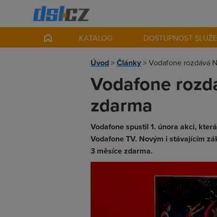
KATALOG
DOSTUPNOST SLUŽ
Úvod
>
Články
>
Vodafone rozdává Ne
Vodafone rozdá
zdarma
Vodafone spustil 1. února akci, kter
Vodafone TV. Novým i stávajícím zák
3 měsíce zdarma.