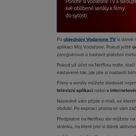
Po
objednání Vodanone TV
si dárek
aplikaci Můj Vodafone. Pokud ještě
ú
zaregistrovat a nastavit platební met
Pokud už účet na Netflixu máte, stačí
nastavené tak, jak jste si nastavili b
Filmy a seriály můžete sledovat neje
televizní aplikaci
nebo
v internetové
Následně vám přijde e-mail, ve které
období. Po expiraci proma se vám z
Předplatné na Netflixu ale můžete n
stránku, na které jste si dárek aktivo