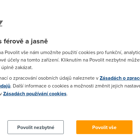
abízel červený operátor už na Vánoce. Pro velký
 jara.
Wi-F
ěchto služeb:
Prů
 férově a jasně
mez
Podí
na Povolit vše nám umožníte použití cookies pro funkční, analyti
vé účely na tomto zařízení. Kliknutím na Povolit nezbytné můžet
 úplně zakázat.
St
mací o zpracování osobních údajů naleznete v
Zásadách o zprac
pr
údajů
. Další informace o cookies a možnosti změnit jejich nastav
tar
a internet platí i na UPC
 v
Zásadách používání cookies
.
 cookies chcete dozvědět více, další podrobnosti najdete na t
stní síť UPC, tak
slevu na první 3 měsíce
mohou
. Podle dostupnosti můžete využívat rychlostí až 1
rifů:
Povolit nezbytné
Povolit vše