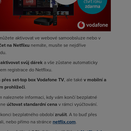
 můžete aktivovat ve webové samoobsluze nebo v
čet na Netflixu
nemáte, musíte se nejdříve
odu.
aktivovat svůj dárek
a vše zůstane automaticky
ěhem registrace do Netflixu.
n
přes set-top box Vodafone TV
, ale také
v mobilní a
m prohlížeči
.
m naleznete informaci, kdy vám končí bezplatné
ačne
účtovat standardní cena
v rámci vyúčtování.
a konci bezplatného období
zrušit
. A to buď přes
vali, nebo přímo na stránce
netflix.com
.