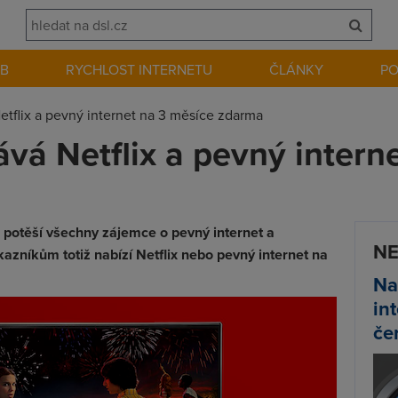
EB
RYCHLOST INTERNETU
ČLÁNKY
P
tflix a pevný internet na 3 měsíce zdarma
vá Netflix a pevný intern
á potěší všechny zájemce o pevný internet a
NE
azníkům totiž nabízí Netflix nebo pevný internet na
Na
in
če