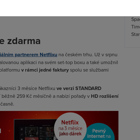
Spa
Time
Star
ce zdarma
iálním partnerem Netflixu
na českém trhu. Už v srpnu
alovanou aplikaci na svém set-top boxu a také umožnil
 platformu
v rámci jedné faktury
spolu se službami
ákazníci 3 měsíce Netflixu
ve verzi STANDARD
jí běžně 259 Kč měsíčně a nabízí pořady v
HD rozlišení
časně.