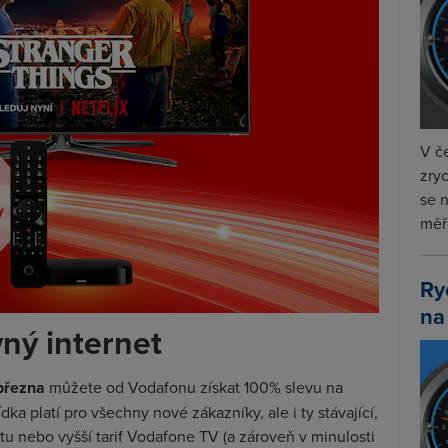
V če
zryc
se 
měře
Ry
na
ný internet
 března
můžete od Vodafonu získat 100% slevu na
dka platí pro všechny nové zákazníky, ale i ty stávající,
etu nebo vyšší tarif Vodafone TV (a zároveň v minulosti