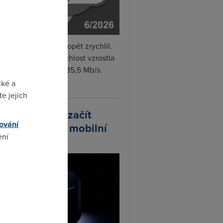
i internet v červnu opět zrychlil.
měrná naměřená rychlost vzrostla
iměsíčně o 4 % na 35,5 Mb/s.
vejte...
cké a
e jejich
arlink plánuje začít
ování
odávat vlastní mobilní
ení
ify
omto