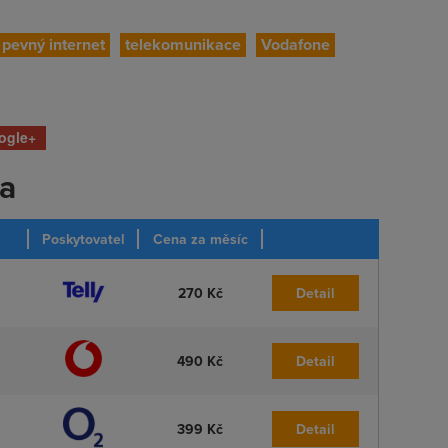
pevný internet
telekomunikace
Vodafone
ogle+
ka
Poskytovatel
Cena za měsíc
270 Kč
Detail
490 Kč
Detail
399 Kč
Detail