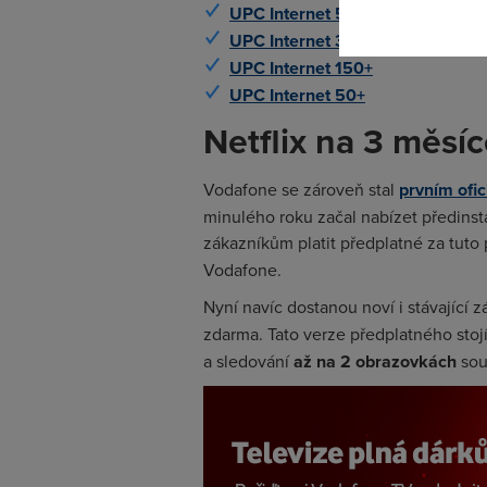
UPC Internet 500+
UPC Internet 300+
UPC Internet 150+
UPC Internet 50+
Netflix na 3 měsí
Vodafone se zároveň stal
prvním ofic
minulého roku začal nabízet předinst
zákazníkům platit předplatné za tuto
Vodafone.
Nyní navíc dostanou noví i stávající z
zdarma. Tato verze předplatného sto
a sledování
až na 2 obrazovkách
sou