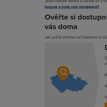
Ještě nemáte Netflix a chcete se o n
funguje a kolik stojí předplatné?
Ověřte si dostupn
vás doma
Jak rychlý internet od Vodafonu si můž
Z
n
A
T
V