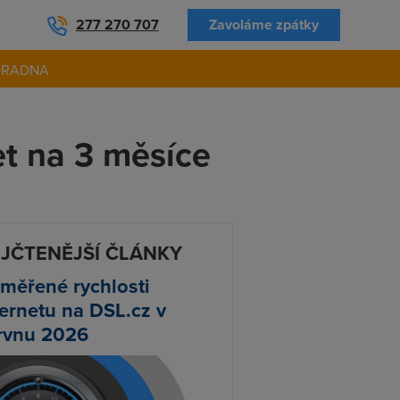
277 270 707
Zavoláme zpátky
ORADNA
et na 3 měsíce
JČTENĚJŠÍ ČLÁNKY
měřené rychlosti
ternetu na DSL.cz v
rvnu 2026