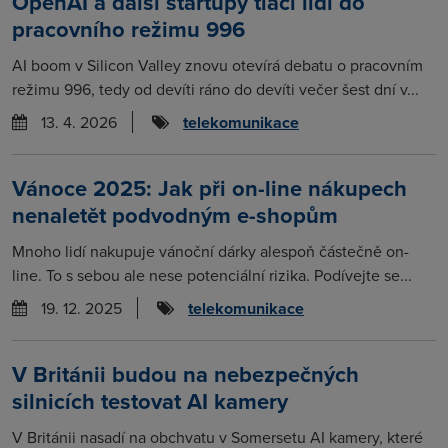
OpenAI a další startupy tlačí lidi do
pracovního režimu 996
AI boom v Silicon Valley znovu otevírá debatu o pracovním
režimu 996, tedy od devíti ráno do devíti večer šest dní v...
13. 4. 2026
telekomunikace
Vánoce 2025: Jak při on-line nákupech
nenaletět podvodným e-shopům
Mnoho lidí nakupuje vánoční dárky alespoň částečně on-
line. To s sebou ale nese potenciální rizika. Podívejte se...
19. 12. 2025
telekomunikace
V Británii budou na nebezpečných
silnicích testovat AI kamery
V Británii nasadí na obchvatu v Somersetu AI kamery, které