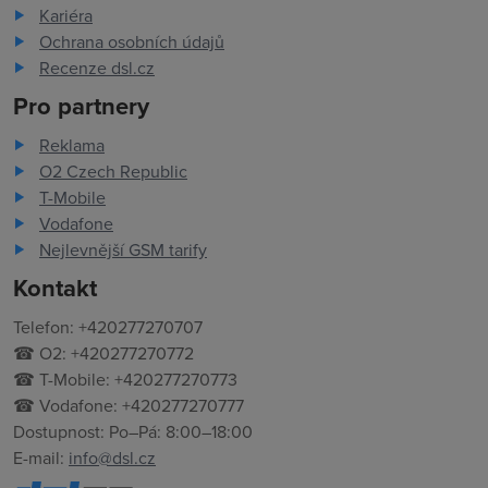
Kariéra
Ochrana osobních údajů
Recenze dsl.cz
Pro partnery
Reklama
O2 Czech Republic
T-Mobile
Vodafone
Nejlevnější GSM tarify
Kontakt
Telefon: +420277270707
☎ O2: +420277270772
☎ T-Mobile: +420277270773
☎ Vodafone: +420277270777
Dostupnost: Po–Pá: 8:00–18:00
E-mail:
info@dsl.cz