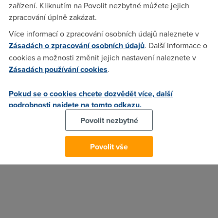
zařízení. Kliknutím na Povolit nezbytné můžete jejich
omezením nebo postižením. Ti mohou na stránkách
zpracování úplně zakázat.
Microsoftu o upgrade požádat.
Více informací o zpracování osobních údajů naleznete v
Podle serveru How To Geek však nikdo žádost neověřuje. Po
Zásadách o zpracování osobních údajů
. Další informace o
odeslání žádosti stačí na zvolit Upgradovat a spustí se
cookies a možnosti změnit jejich nastavení naleznete v
instalace systému
Windows 10
. Zatím není jasné, jak dlouho
Zásadách používání cookies
.
bude nabídka dostupná.
6. 8. 2016
Pokud se o cookies chcete dozvědět více, další
podrobnosti najdete na tomto odkazu.
Autor:
Redakce DSL.cz
Povolit nezbytné
Povolit vše