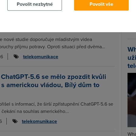
26
mobilní aplikace
Povolit nezbytné
Povolit vše
Spa
tále doporučuje videa podporující
Time
příjmu potravy mladistvým
Star
e nové studie doporučuje mladistvým videa
oruchy příjmu potravy. Oproti situaci před dvěma...
Wh
už
26
telekomunikace
te
 ChatGPT-5.6 se mělo zpozdit kvůli
s americkou vládou, Bílý dům to
řišel s informací, že širší zpřístupnění ChatGPT-5.6 se
i čekání na souhlas amerického...
6
telekomunikace
Wha