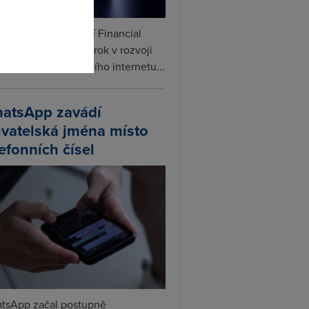
ceX podle informací Financial
s připravuje další krok v rozvoji
linku. Vedle satelitního internetu...
atsApp zavádí
ivatelská jména místo
lefonních čísel
tsApp začal postupně