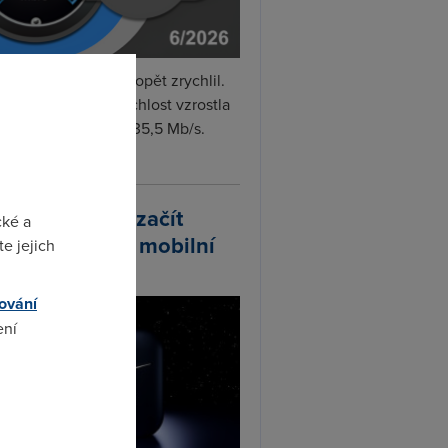
i internet v červnu opět zrychlil.
měrná naměřená rychlost vzrostla
iměsíčně o 4 % na 35,5 Mb/s.
vejte...
arlink plánuje začít
cké a
odávat vlastní mobilní
e jejich
ify
ování
ení
omto