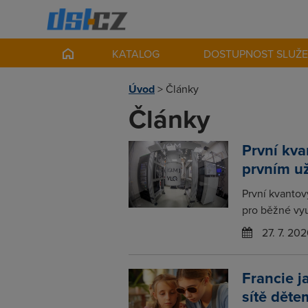
KATALOG
DOSTUPNOST SLUŽ
Úvod
>
Články
Články
První kva
prvním u
První kvantov
pro běžné vyu
27. 7. 202
Francie j
sítě děte