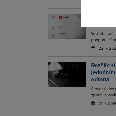
23. 7. 20
YouTube s
poruchy 
YouTube podl
podporující p
22. 7. 20
Rozšíření
jednáním 
odmítá
Server Axios p
zpozdilo kvůl
21. 7. 202