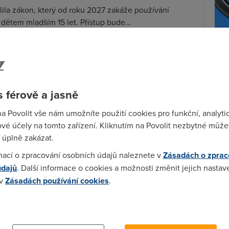
lila zákon, který od roku 2027 zakáže používání
í dětem mladším 15 let. Přístup bude...
26
telekomunikace
Wi-F
Prů
mez
ss dostal od Evropské komise pokutu
Podí
onů eur
 férově a jasně
se uložila internetovému tržišti AliExpress pokutu
St
na Povolit vše nám umožníte použití cookies pro funkční, analyti
r (13,3 miliardy korun) za porušení...
pr
vé účely na tomto zařízení. Kliknutím na Povolit nezbytné můžet
26
telekomunikace
tar
 úplně zakázat.
mací o zpracování osobních údajů naleznete v
Zásadách o zprac
 a Instagram postihl druhý výpadek
údajů
. Další informace o cookies a možnosti změnit jejich nastav
í dnů
 v
Zásadách používání cookies
.
stagram včera postihl už druhý výpadek během tří
 cookies chcete dozvědět více, další podrobnosti najdete na t
ivatelů hlásily problémy s přihlášením i...