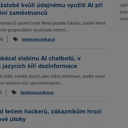
 žalobě kvůli údajnému využití AI při
zpř
ění zaměstnanců
jmen
nebu
stnanců společnosti Meta podala žalobu, podle které
šním propouštění využívala interní...
26
telekomunikace
ázal slabinu AI chatbotů, v
 jazycích šíří dezinformace
 stále častěji slouží jako zdroj informací, podle nové
ení odolná vůči dezinformacím...
6
telekomunikace
tal tečem hackerů, zákazníkům hrozí
ové útoky