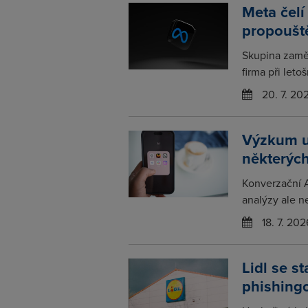
Meta čelí
propoušt
Skupina zamě
firma při leto
20. 7. 20
Výzkum uk
některých
Konverzační AI
analýzy ale n
18. 7. 202
Lidl se s
phishing