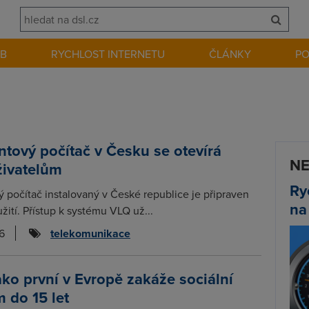
EB
RYCHLOST INTERNETU
ČLÁNKY
P
ntový počítač v Česku se otevírá
NE
živatelům
Ry
ý počítač instalovaný v České republice je připraven
na
žití. Přístup k systému VLQ už...
6
telekomunikace
ako první v Evropě zakáže sociální
m do 15 let