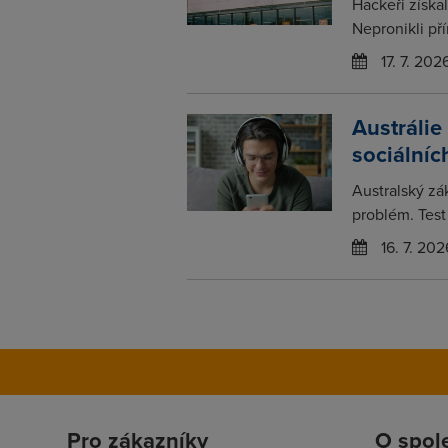
Hackeři získa
Nepronikli pří
17. 7. 202
Austrálie
sociálních
Australský zák
problém. Test 
16. 7. 202
Pro zákazníky
O spol