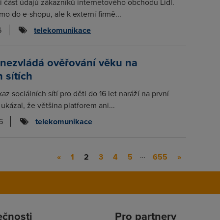
li část údajů zákazníků internetového obchodu Lidl.
mo do e-shopu, ale k externí firmě...
6
telekomunikace
 nezvládá ověřování věku na
 sítích
az sociálních sítí pro děti do 16 let naráží na první
ukázal, že většina platforem ani...
6
telekomunikace
…
«
1
2
3
4
5
655
»
ečnosti
Pro partnery