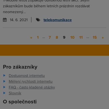
T-Mobile letos zopakuje oblíbenou letní akci. Svým
zákazníkům bude během letních prázdnin rozdávat
neomezený...
14. 6. 2021
telekomunikace
…
…
«
1
7
8
9
10
11
15
»
Pro zákazníky
Dostupnost internetu
Měření rychlosti internetu
FAQ - často kladené otázky
Slovník
O společnosti