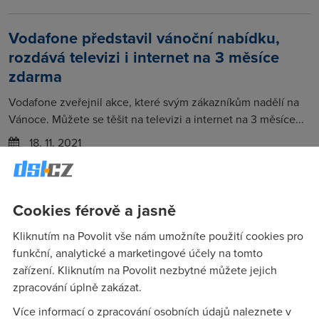
Vodafone představil vánoční nabídku,
rozdává televizi i internet na 3 měsíce
zdarma
Vodafone zveřejnil akce, které svým zákazníkům nadělí na
Vánoce. Můžete se těšit na televizi a internet na 3 měsíce...
18. 11. 2021
T-Mobile odstartoval vánoční nabídku
Cookies férově a jasně
T-Mobile představil svou vánoční nabídku pro rok 2021.
Kromě tradičních vánočních dvojiček nabídne i elektroniku
Kliknutím na Povolit vše nám umožníte použití cookies pro
k...
funkční, analytické a marketingové účely na tomto
zařízení. Kliknutím na Povolit nezbytné můžete jejich
4. 11. 2021
telekomunikace
zpracování úplně zakázat.
Více informací o zpracování osobních údajů naleznete v