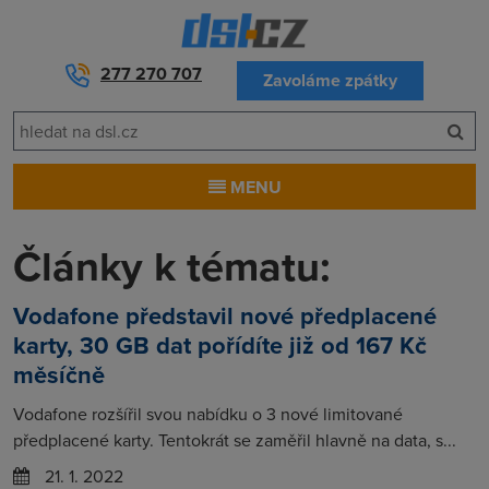
277 270 707
Zavoláme zpátky
MENU
Články k tématu:
Vodafone představil nové předplacené
karty, 30 GB dat pořídíte již od 167 Kč
měsíčně
Vodafone rozšířil svou nabídku o 3 nové limitované
předplacené karty. Tentokrát se zaměřil hlavně na data, s...
21. 1. 2022