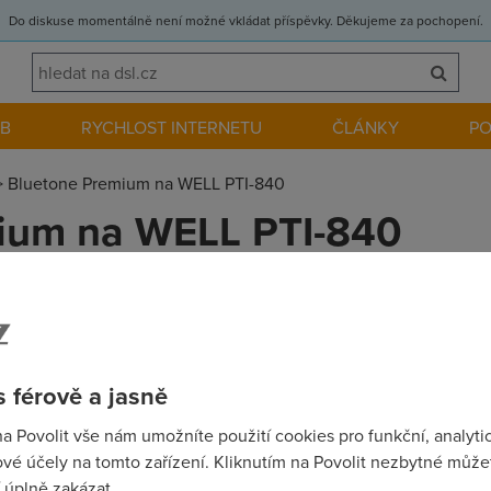
Do diskuse momentálně není možné vkládat příspěvky. Děkujeme za pochopení.
EB
RYCHLOST INTERNETU
ČLÁNKY
P
>
Bluetone Premium na WELL PTI-840
ium na WELL PTI-840
tone a mam svuj ADSL modem WELL PTI-840. Muže se někdo kdo h
e.cz by měl ADSL modem použitelný v jejich síti umět Annex/B 
 férově a jasně
na Povolit vše nám umožníte použití cookies pro funkční, analyti
vé účely na tomto zařízení. Kliknutím na Povolit nezbytné můžet
etone nepoužívá, takže je to v pohodě. Pravděpodobně by nefun
 úplně zakázat.