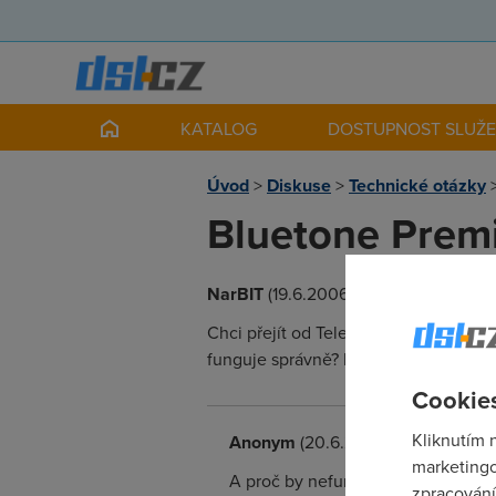
KATALOG
DOSTUPNOST SLUŽ
Úvod
>
Diskuse
>
Technické otázky
Bluetone Prem
NarBIT
(19.6.2006 17:47:23)
Chci přejít od Telecomu k Č.R. Blue
funguje správně? Dle stránek blueton
Cookies
Kliknutím 
Anonym
(20.6.2006 14:00:24)
marketingo
A proč by nefungoval? IPoA už Blu
zpracování