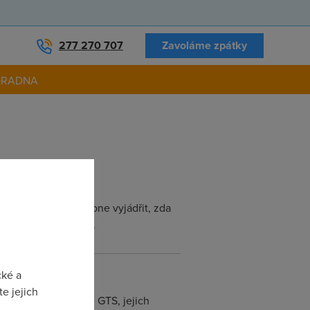
277 270 707
Zavoláme zpátky
ORADNA
o používá s Bluetone vyjádřit, zda
a PPPoE a to on umí.
cké a
e jejich
goval na platformě GTS, jejich