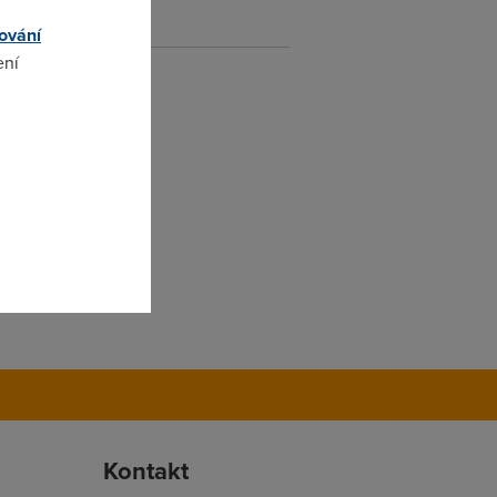
ování
ení
omto
Kontakt