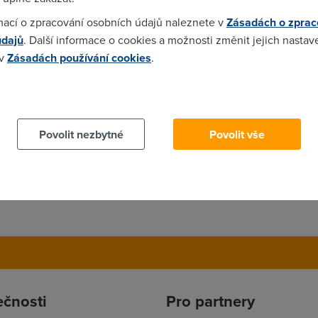
ant chipsety.
mací o zpracování osobních údajů naleznete v
Zásadách o zprac
údajů
. Další informace o cookies a možnosti změnit jejich nastav
 v
Zásadách používání cookies
.
ape jak hodinky
 cookies chcete dozvědět více, další podrobnosti najdete na t
Povolit nezbytné
Povolit vše
ečnosti
Pro partnery