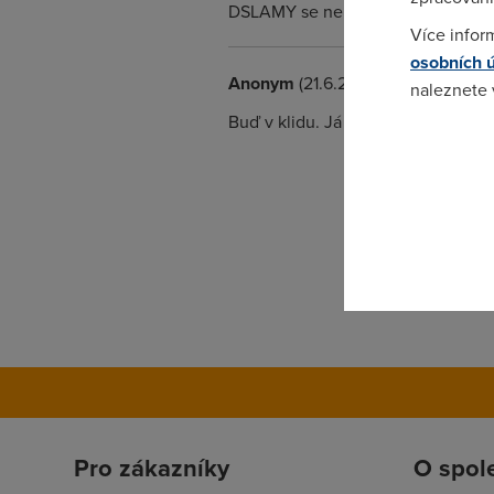
DSLAMY se nemají(?) rády s Conex
Více infor
osobních 
Anonym
(21.6.2006 07:58:51)
naleznete
Buď v klidu. Já mám PTI-845G a šl
Pokud se o
odkazu.
Pro zákazníky
O spol