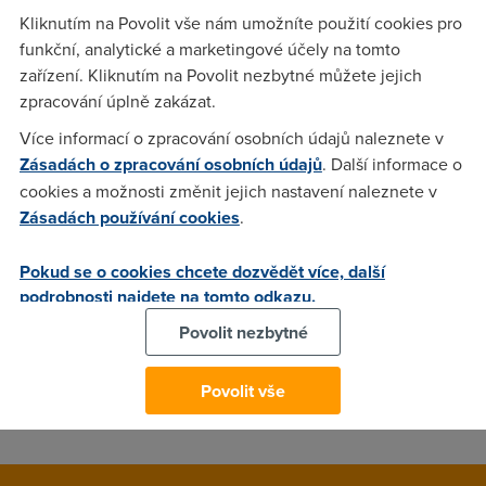
Kliknutím na Povolit vše nám umožníte použití cookies pro
funkční, analytické a marketingové účely na tomto
Nargon
(20.6.2006 12:37:40)
zařízení. Kliknutím na Povolit nezbytné můžete jejich
zpracování úplně zakázat.
A copak to pise za problem na tom verejnym trackeru?
Problem s dsl to nebude, kdyz ti privatni fungujou. Tam je
Více informací o zpracování osobních údajů naleznete v
vlastne jen problem s "prihlasenim" k trackeru, ale ty verejny
Zásadách o zpracování osobních údajů
. Další informace o
to prihlaseni ani nechteji. Takze bych rad vedel co ti to
cookies a možnosti změnit jejich nastavení naleznete v
vypisuje za problem. Spise by s verejnymi nemel byt
Zásadách používání cookies
.
problem, ale s temi privatnimy ano. Obracene je to celkem
divny.
Pokud se o cookies chcete dozvědět více, další
podrobnosti najdete na tomto odkazu.
Povolit nezbytné
Anonym
(5.9.2006 21:09:21)
celkem nic,jen se nenapoji nebo ztrata pripojeni
Povolit vše
atd...newtorrents.info nefunguje