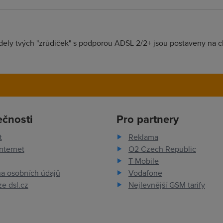
dely tvých "zrůdiček" s podporou ADSL 2/2+ jsou postaveny na ch
ečnosti
Pro partnery
t
Reklama
nternet
O2 Czech Republic
T-Mobile
a osobních údajů
Vodafone
e dsl.cz
Nejlevnější GSM tarify