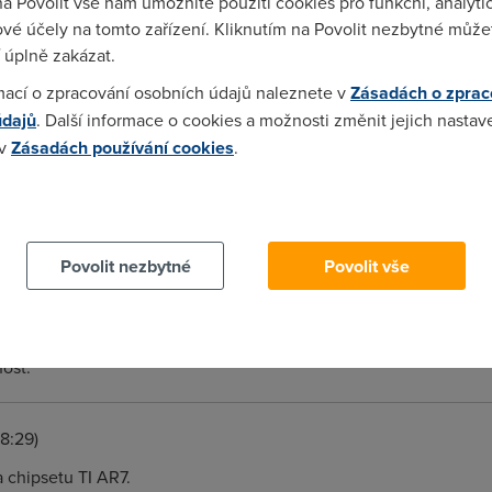
na Povolit vše nám umožníte použití cookies pro funkční, analyti
 maji i ty levne, jde spise o to co si vyberes nez o to v kterem 
vé účely na tomto zařízení. Kliknutím na Povolit nezbytné můžet
 úplně zakázat.
mací o zpracování osobních údajů naleznete v
Zásadách o zprac
údajů
. Další informace o cookies a možnosti změnit jejich nastav
 tam jen lowend modemy, v tom telpointu maj teda i alcatel. A n
 v
Zásadách používání cookies
.
 cookies chcete dozvědět více, další podrobnosti najdete na t
alzasoftu maji i nejaky 3com, sice podezrele levny, ale furt 3com
Povolit nezbytné
Povolit vše
39)
ost.
18:29)
 chipsetu TI AR7.