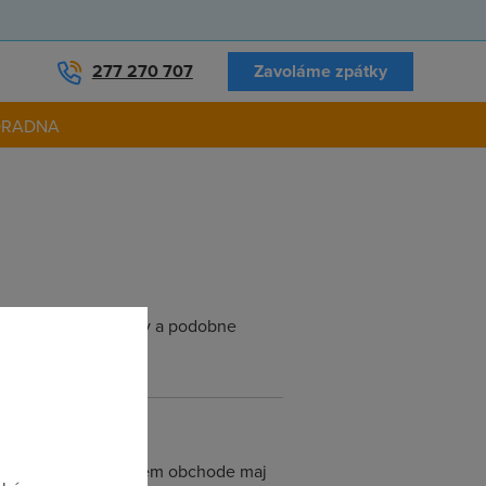
277 270 707
Zavoláme zpátky
ORADNA
asusy, xavi, d-linky a podobne
mel uvedomit ze v kazdem obchode maj