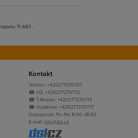
ipsetu TI AR7...
Kontakt
Telefon: +420277270707
☎ O2: +420277270772
☎ T-Mobile: +420277270773
☎ Vodafone: +420277270777
Dostupnost: Po–Pá: 8:00–18:00
E-mail:
info@dsl.cz