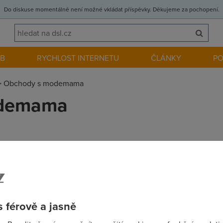
Do diskuse momentálně není možné vkládat příspěvky. Děkujeme za pochopení.
EB
RYCHLOST INTERNETU
ČLÁNKY
P
>
Obchody s modemama
odemama
y s ADSL modemama, hlavne s tema lepsima - alcatel atd. zadne 
viking ci co to je ... ty uz nechci ani videt ...
 férově a jasně
cz www.telepoint.cz ------------------------------ Jinak by sis 