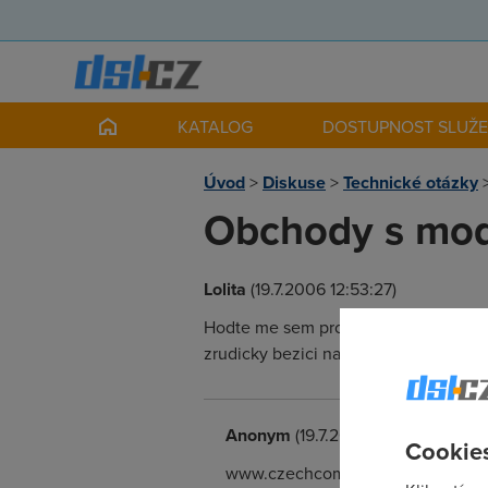
KATALOG
DOSTUPNOST SLUŽ
Úvod
>
Diskuse
>
Technické otázky
Obchody s m
Lolita
(19.7.2006 12:53:27)
Hodte me sem prosim linky na obchod
zrudicky bezici na siemens santis resp. 
Anonym
(19.7.2006 13:10:33)
Cookies
www.czechcomputer.cz www.alzasoft.