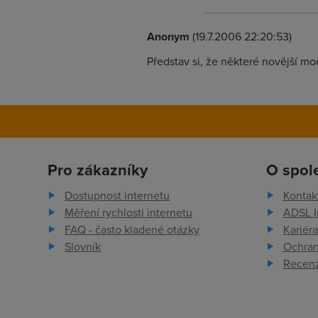
Anonym
(19.7.2006 22:20:53)
Představ si, že některé novější mo
Pro zákazníky
O spol
Dostupnost internetu
Kontak
Měření rychlosti internetu
ADSL I
FAQ - často kladené otázky
Kariéra
Slovník
Ochran
Recenz