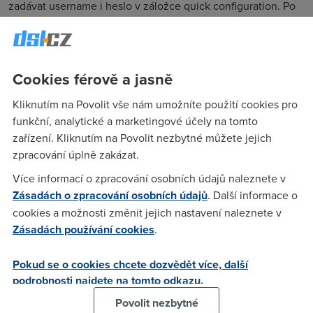
zadávat username i heslo v záložce quick configuration. Po
vypnutí a zapnutí tam vždy v kolonce username je: guest. Je
to normální? Na help lince mi nedokázali poradit a tvářili se,
jako že musím reklamovat modem. Nemá někdo podobnou
zkušenost či dokonce radu jak to vyřešit(konstruktivně)? Dík
Cookies férově a jasně
Kliknutím na Povolit vše nám umožníte použití cookies pro
funkční, analytické a marketingové účely na tomto
Nargon
(21.7.2006 19:30:25)
zařízení. Kliknutím na Povolit nezbytné můžete jejich
Radu snad jedinou. Provedl jsi ulozeni konfigurace?? Tj, po
zpracování úplně zakázat.
zadani jmena a hesla a pripojeni se k internetu. V zalozce
Více informací o zpracování osobních údajů naleznete v
Admin, Commit & Reboot. Kliknout na tlacitko commit. Tim
Zásadách o zpracování osobních údajů
. Další informace o
se veskera konfigurace trvale ulozi do pameti modemu. A pri
cookies a možnosti změnit jejich nastavení naleznete v
jeho "zapnuti" dojde k jejimu nacteni. Co se takhle neulozi,
Zásadách používání cookies
.
tak po "zapnuti" neni a je tam ta predchozi konfigurace.
Pokud jste to takhle ulozil, a po zapnuti modem si
Pokud se o cookies chcete dozvědět více, další
nepamatuje udaje, tak jedine reklamace je to urcite zavada.
podrobnosti najdete na tomto odkazu.
Povolit nezbytné
vb
(22.7.2006 11:02:39)