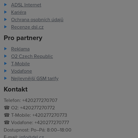
ADSL Internet
Kariéra
Ochrana osobních údajů
Recenze dsl.cz
Pro partnery
Reklama
O2 Czech Republic
T-Mobile
Vodafone
Nejlevnější GSM tarify
Kontakt
Telefon: +420277270707
☎ O2: +420277270772
☎ T-Mobile: +420277270773
☎ Vodafone: +420277270777
Dostupnost: Po–Pá: 8:00–18:00
E-mail:
info@dsl.cz