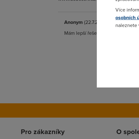
Více infor
osobních 
Anonym
(22.7.2006 10:34:09)
naleznete
Mám lepší řešení: USB šmejd vyho
Pokud se o
odkazu.
Pro zákazníky
O spol