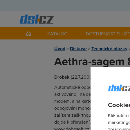
KATALOG
DOSTUPNOST SLUŽ
Úvod
>
Diskuse
>
Technické otázky
Aethra-sagem 
Drobek
(22.7.2006 02:21:30)
Automatické odpojování z důvodu ne
aktivováno i na desktopu. Přes nabíd
modem, a na kartě Řízení spotřeby z
Cookies
odpojování mohou být chyby v přenos
zařízení zaškrtnout políčko Neoznam
Kliknutím 
dojde k přerušení, nechat jej automa
marketingo
www.dobesoft.cz/automat/. doufám 
zpracování