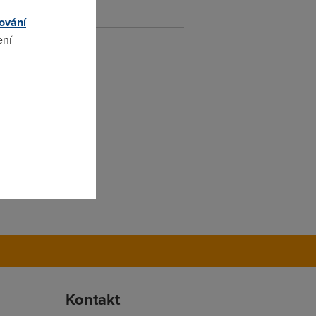
ování
ení
omto
Kontakt