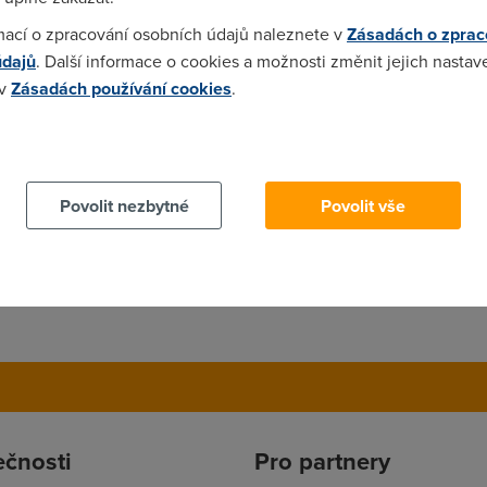
mací o zpracování osobních údajů naleznete v
Zásadách o zprac
údajů
. Další informace o cookies a možnosti změnit jejich nastav
 v
Zásadách používání cookies
.
dit a koupit ethernetový ADSL modem/router!
 cookies chcete dozvědět více, další podrobnosti najdete na t
Povolit nezbytné
Povolit vše
ečnosti
Pro partnery