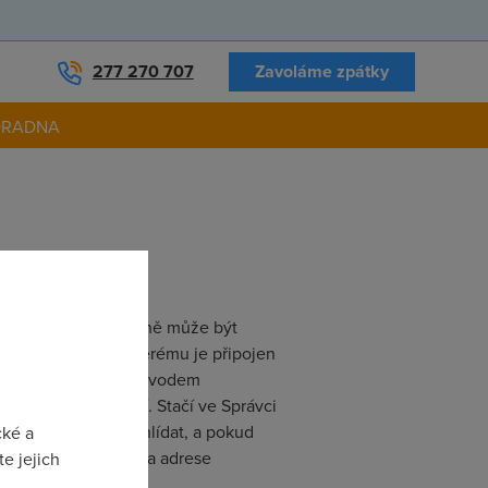
277 270 707
Zavoláme zpátky
ORADNA
u notebooků, nicméně může být
ěte port USB, ke kterému je připojen
ry energie. Druhým důvodem
utomaticky odpojí. Stačí ve Správci
ojení softwarově hlídat, a pokud
cké a
si můžete stáhnout na adrese
e jejich