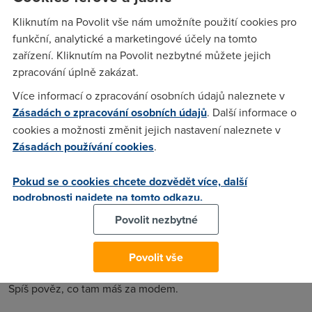
TeamSpeaku. Jesdnou se mi to uz stalo, zkusil jsem PC
Kliknutím na Povolit vše nám umožníte použití cookies pro
zkontrolovat Spybotem, neco to naslo, vymazalo a ve mi jelo
funkční, analytické a marketingové účely na tomto
v pohode. Ted kdyz sem mi to stalo zase tak uz ani todle
zařízení. Kliknutím na Povolit nezbytné můžete jejich
nepomaha. Zkousel jsem i prozkoumat PC ruznými Antiviry
zpracování úplně zakázat.
ale take nic. Jsem na internetu pres hub a na serverovem PC
jede vsechno v pohode. Internet mam od Telecomu IE-
Více informací o zpracování osobních údajů naleznete v
Sprinter nebo co to tedka je. Diky za kazdou radu a omlovam
Zásadách o zpracování osobních údajů
. Další informace o
se za chyby :)
cookies a možnosti změnit jejich nastavení naleznete v
Zásadách používání cookies
.
Flex
(25.7.2006 17:43:36)
Pokud se o cookies chcete dozvědět více, další
podrobnosti najdete na tomto odkazu.
Tak jsem reinstaloval WinXP a nic se nezmenilo akorat se me
jde pripojit na jeden Ventrilo server na ktery predtim neslo.
Povolit nezbytné
Povolit vše
Anonym
(26.7.2006 21:38:10)
Spíš pověz, co tam máš za modem.