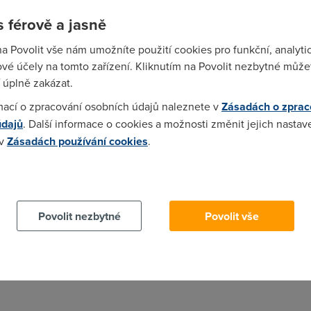
 férově a jasně
na Povolit vše nám umožníte použití cookies pro funkční, analyti
vé účely na tomto zařízení. Kliknutím na Povolit nezbytné můžet
ADSL;ADSL2;ADSL2+) 4xLAN WLAN 2xVPN IKE/IPsec (jenom WAN) 
 úplně zakázat.
mací o zpracování osobních údajů naleznete v
Zásadách o zprac
údajů
. Další informace o cookies a možnosti změnit jejich nastav
 v
Zásadách používání cookies
.
írám, že někteří lidé jsou na něj milosrdní, ale já bych to po z
 cookies chcete dozvědět více, další podrobnosti najdete na t
top - po pár týdnech se začali sypat.
Povolit nezbytné
Povolit vše
yxellem nemám negativní zkušenosti . Obecně patří mezi lepší výro