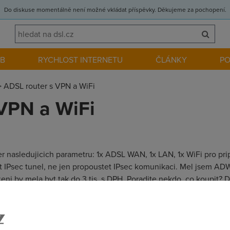
Do diskuse momentálně není možné vkládat příspěvky. Děkujeme za pochopení.
EB
RYCHLOST INTERNETU
ČLÁNKY
P
>
ADSL router s VPN a WiFi
VPN a WiFi
 nasledujicich parametru: 1x ADSL WAN, 1x LAN, 1x WiFi pro pri
t IPsec tunel, ne jen propoustet IPsec komunikaci. Mel jsem ADW
i by mela byt tak do 3 tis. s DPH. Poradite nekdo, co koupit? Di