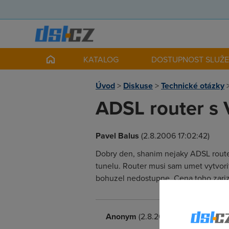
KATALOG
DOSTUPNOST SLUŽ
Úvod
>
Diskuse
>
Technické otázky
ADSL router s 
Pavel Balus
(2.8.2006 17:02:42)
Dobry den, shanim nejaky ADSL router
tunelu. Router musi sam umet vytvori
bohuzel nedostupne. Cena toho zarizen
Anonym
(2.8.2006 17:11:49)