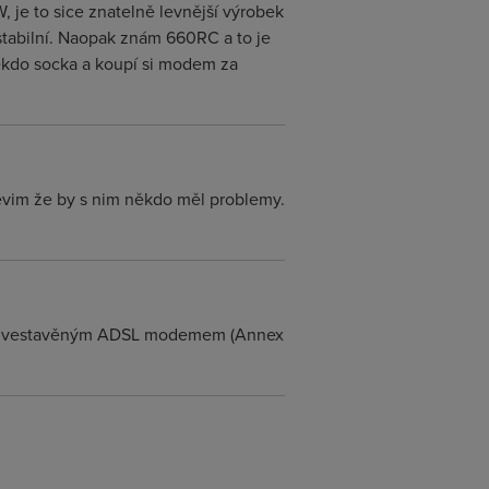
je to sice znatelně levnější výrobek
 stabilní. Naopak znám 660RC a to je
někdo socka a koupí si modem za
nevim že by s nim někdo měl problemy.
s vestavěným ADSL modemem (Annex