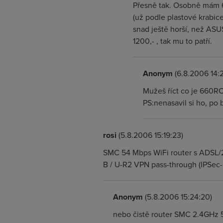
Přesně tak. Osobně mám 6
(už podle plastové krabice
snad ještě horší, než ASU
1200,- , tak mu to patří.
Anonym
(6.8.2006 14:2
Mužeš říct co je 660RC
PS:nenasavil si ho, po
rosi
(5.8.2006 15:19:23)
SMC 54 Mbps WiFi router s ADS
B / U-R2 VPN pass-through (IPSec
Anonym
(5.8.2006 15:24:20)
nebo čistě router SMC 2.4GH