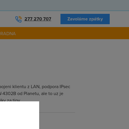
277 270 707
Zavoláme zpátky
ORADNA
pojeni klientu z LAN, podpora IPsec
-4302B od Planetu, ale to uz je
ky za tipy.