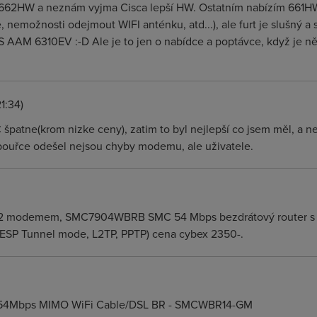
62HW a neznám vyjma Cisca lepší HW. Ostatním nabízím 661HW, 
, nemožnosti odejmout WIFI anténku, atd...), ale furt je slušný a
S AAM 6310EV :-D Ale je to jen o nabídce a poptávce, když je 
1:34)
 špatne(krom nizke ceny), zatim to byl nejlepší co jsem měl, a 
 bouřce odešel nejsou chyby modemu, ale uživatele.
L/2 modemem, SMC7904WBRB SMC 54 Mbps bezdrátový router 
-ESP Tunnel mode, L2TP, PPTP) cena cybex 2350-.
z 54Mbps MIMO WiFi Cable/DSL BR - SMCWBR14-GM