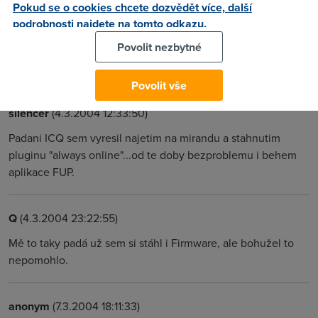
Pokud se o cookies chcete dozvědět více, další
podrobnosti najdete na tomto odkazu.
Keddie
(5.3.2004 13:51:55)
Povolit nezbytné
A to jeste muze byt treba i problemem primo s ICQ servery.
Povolit vše
silencer
(4.3.2004 12:33:50)
Padani ICQ sem vyresil najetim na mirandu a stahnutim
pluginu "always online"...od te doby bezproblemu i behem
aplikace FUP.
Q
(4.3.2004 23:22:55)
Mě to taky padá už sem si stáhl i Firmware, ale bohužel to
nepomohlo.
anonym
(7.3.2004 18:11:33)