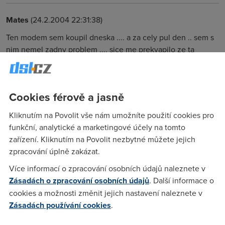
Mates
(24.2.2004 22:31:38)
Ten modem sem koupil dneska .... a za cely pul den .. sem s
nim nemel zadny problem .... sice me prekvapilo ze ta
krabicka docela hreje :) ale zadny vypadky nepozoruju ....
mas to dobre chlazenyy?
Cookies férově a jasně
Milan
(4.3.2004 17:13:50)
Kliknutím na Povolit vše nám umožníte použití cookies pro
mám ho již asi měsíc, hřeje jako blázen, ale zatím se nic
funkční, analytické a marketingové účely na tomto
nestalo, a to ho mám puštěný 24 hodin denně.
zařízení. Kliknutím na Povolit nezbytné můžete jejich
zpracování úplně zakázat.
Keddie
(5.3.2004 13:50:39)
Více informací o zpracování osobních údajů naleznete v
Zásadách o zpracování osobních údajů
. Další informace o
Taky ho mam asi 14 dni a zatim naprosta spokojenost. Sice
cookies a možnosti změnit jejich nastavení naleznete v
obcas se mi prepne ICQ do offline, ale to je skutecne jen
Zásadách používání cookies
.
obcas. Vse ostatni bezi bez znatelnych problemu a modem
je normalne stale zapnuty (taky proc ho vypinat, ze? :o)).