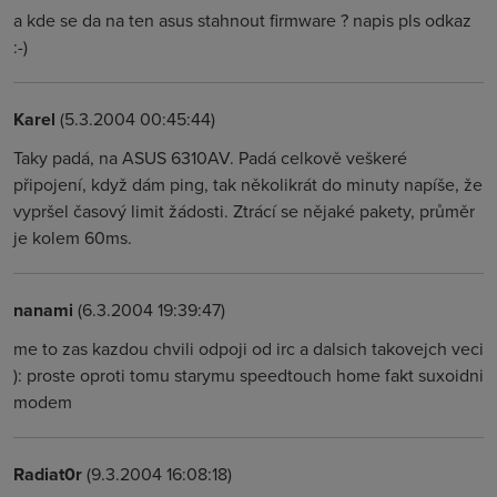
a kde se da na ten asus stahnout firmware ? napis pls odkaz
:-)
Karel
(5.3.2004 00:45:44)
Taky padá, na ASUS 6310AV. Padá celkově veškeré
připojení, když dám ping, tak několikrát do minuty napíše, že
vypršel časový limit žádosti. Ztrácí se nějaké pakety, průměr
je kolem 60ms.
nanami
(6.3.2004 19:39:47)
me to zas kazdou chvili odpoji od irc a dalsich takovejch veci
): proste oproti tomu starymu speedtouch home fakt suxoidni
modem
Radiat0r
(9.3.2004 16:08:18)