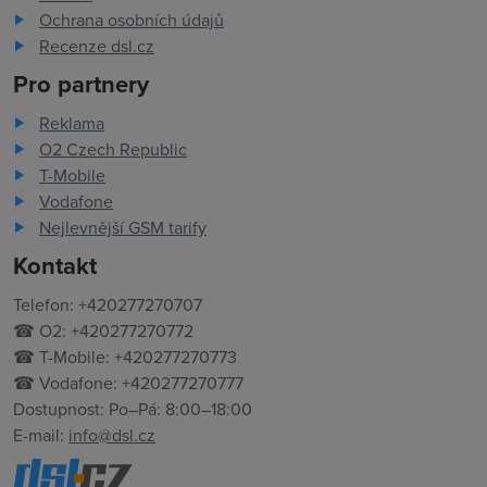
Ochrana osobních údajů
Recenze dsl.cz
Pro partnery
Reklama
O2 Czech Republic
T-Mobile
Vodafone
Nejlevnější GSM tarify
Kontakt
Telefon: +420277270707
☎ O2: +420277270772
☎ T-Mobile: +420277270773
☎ Vodafone: +420277270777
Dostupnost: Po–Pá: 8:00–18:00
E-mail:
info@dsl.cz