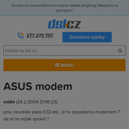
Do diskuse momentálně není možné vkládat příspěvky. Děkujeme za
pochopení.
277 270 707
Zavoláme zpátky
MENU
ASUS modem
eddie
(24.2.2004 21:56:23)
proc neustale pada ICQ atd.. je to zpusobeno modemem ?
da se to nejak spravit ?