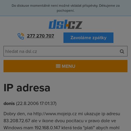
Do diskuse momentálně není možné vkládat příspěvky. Děkujeme za
pochopení.
277 270 707
Zavoláme zpátky
MENU
IP adresa
donis
(22.8.2006 17:01:37)
Dobry den, na http://www.mojeip.cz mi ukazuje ip adresu
83.208.72.67 ale v ikone dvou pocitacu v pravo dole ve
Windows mam 192.168.0.147 která teda "platí" abych mohl