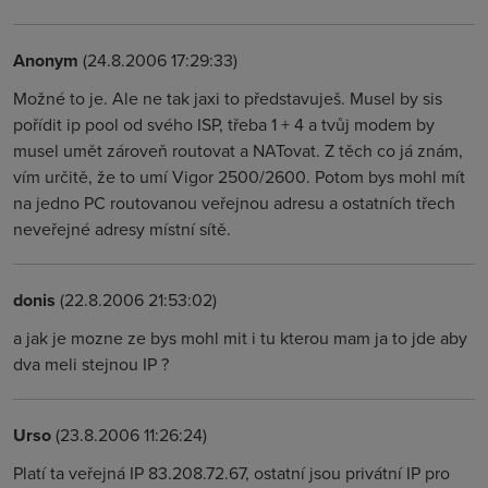
Anonym
(24.8.2006 17:29:33)
Možné to je. Ale ne tak jaxi to představuješ. Musel by sis
pořídit ip pool od svého ISP, třeba 1 + 4 a tvůj modem by
musel umět zároveň routovat a NATovat. Z těch co já znám,
vím určitě, že to umí Vigor 2500/2600. Potom bys mohl mít
na jedno PC routovanou veřejnou adresu a ostatních třech
neveřejné adresy místní sítě.
donis
(22.8.2006 21:53:02)
a jak je mozne ze bys mohl mit i tu kterou mam ja to jde aby
dva meli stejnou IP ?
Urso
(23.8.2006 11:26:24)
Platí ta veřejná IP 83.208.72.67, ostatní jsou privátní IP pro