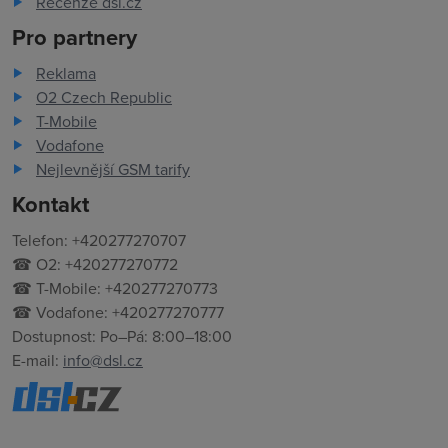
Recenze dsl.cz
Pro partnery
Reklama
O2 Czech Republic
T-Mobile
Vodafone
Nejlevnější GSM tarify
Kontakt
Telefon: +420277270707
☎ O2: +420277270772
☎ T-Mobile: +420277270773
☎ Vodafone: +420277270777
Dostupnost: Po–Pá: 8:00–18:00
E-mail:
info@dsl.cz