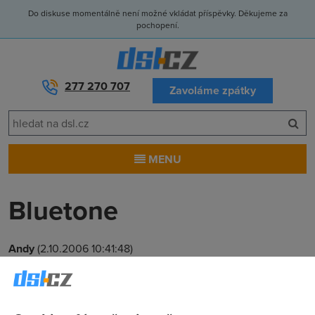
Do diskuse momentálně není možné vkládat příspěvky. Děkujeme za
pochopení.
277 270 707
Zavoláme zpátky
MENU
Bluetone
Andy
(2.10.2006 10:41:48)
Prosim o radu.Během špičky se mi často hroutí
spojení,operátor nehodlá pomoci.HW vybavení je OK.prosim
o radu.