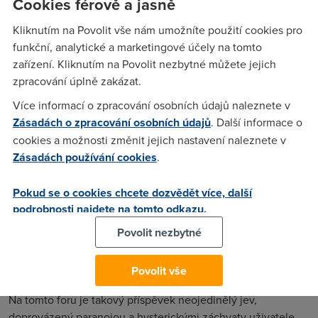
Cookies férově a jasně
Kliknutím na Povolit vše nám umožníte použití cookies pro
Anonym
(2.10.2006 12:06:11)
funkční, analytické a marketingové účely na tomto
zařízení. Kliknutím na Povolit nezbytné můžete jejich
Psychiatr určitě pomůže :-)))
zpracování úplně zakázat.
Více informací o zpracování osobních údajů naleznete v
Anonym
(2.10.2006 12:20:47)
Zásadách o zpracování osobních údajů
. Další informace o
cookies a možnosti změnit jejich nastavení naleznete v
My ti nijak nepomůžem, to si musíš vyřídit s Bluetone
Zásadách používání cookies
.
Anonym
(2.10.2006 15:51:49)
Pokud se o cookies chcete dozvědět více, další
podrobnosti najdete na tomto odkazu.
postni nam sem hodnoty co ti ukazuje modem.. treba mas
slabej signal :)
Povolit nezbytné
Povolit vše
Anonym
(2.10.2006 17:34:18)
Na tomto foru je takový příspěvek neojedinělý jev,
doprovázený paranoiou a hysterickými záchvaty uživatele.