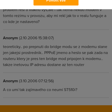
Povolit vše
modemu nastavit. Po odeslani jsem zjistil ze se podobny
problem resi o vlakno vys,ale i tak nema nekdo modem v
tomto rezimu v provozu, aby mi rekl jak to v realu funguje a
co kde je nastaveno?
Anonym
(2.10.2006 15:38:07)
teoreticky.. po prepnuti do bridge modu se z modemu stane
jen jakejsi prostrednik.. PPPoE jmeno a heslo se pak zada na
routeru ktery je pres ten bridge mod pripojen k modemu..
takze inetovou IP adresu dostane az ten router
Anonym
(3.10.2006 07:12:56)
A co umí tak zajímavého co neumí ST510i?