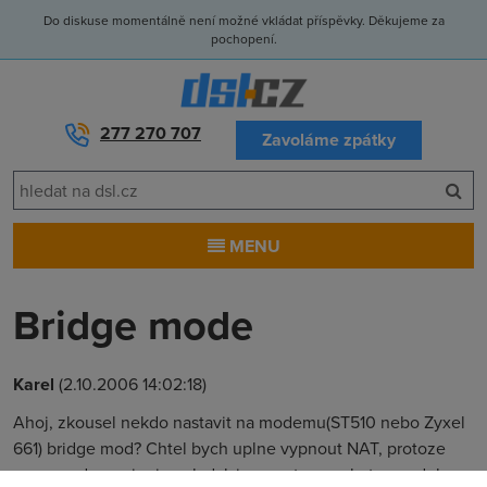
Do diskuse momentálně není možné vkládat příspěvky. Děkujeme za
pochopení.
277 270 707
Zavoláme zpátky
MENU
Bridge mode
Karel
(2.10.2006 14:02:18)
Ahoj, zkousel nekdo nastavit na modemu(ST510 nebo Zyxel
661) bridge mod? Chtel bych uplne vypnout NAT, protoze
mam modem pripojeny k dalsimu routeru a zbytecne delam