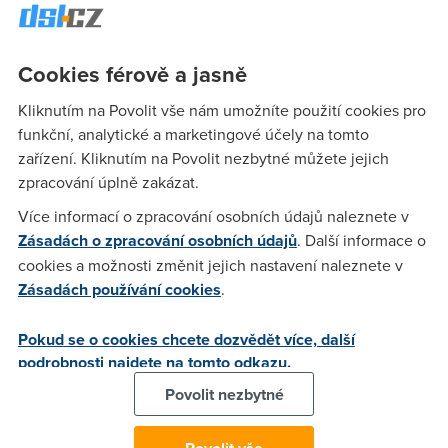
dva preklady zasebou. Mam-li aktivni NAT na modemu tak je
verejna IP pridelena modemu a pozadavky na (SSH,FTP a
HTTP) mam pravidlem presmerovany na WAN routeru.
Cookies férově a jasně
Zajimalo by me jak to bude v brigde modu bez preladu
adres. Jakou adresu bude mit modem, jaka bude pridelena
Kliknutím na Povolit vše nám umožníte použití cookies pro
nebo jakou musim pridelit na rozhrani zapojene za modem?
funkční, analytické a marketingové účely na tomto
Zkousel jsem modem do tohoto rezimu prepnout,ale
zařízení. Kliknutím na Povolit nezbytné můžete jejich
nepodarilo se mi to sprovoznit. Diky vsem za radu.
zpracování úplně zakázat.
Více informací o zpracování osobních údajů naleznete v
Zásadách o zpracování osobních údajů
. Další informace o
Luki
(2.10.2006 14:09:01)
cookies a možnosti změnit jejich nastavení naleznete v
Zásadách používání cookies
.
A proc tam davas dalsi router, kdyz je 510 i Zyxel router?
Neni to zbytecne. Jak nastavit na uvedenych routerech uz
tady bylo tak koukej hledat.
Pokud se o cookies chcete dozvědět více, další
podrobnosti najdete na tomto odkazu.
Povolit nezbytné
Karel
(2.10.2006 14:34:42)
Ten dalsi router je nezbytny, sluzby ktere vyzaduji nelze na