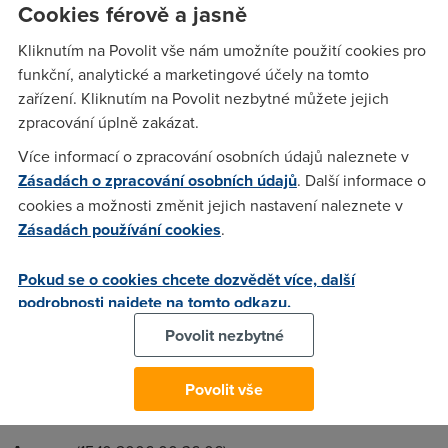
potreboval bych si ji prostrednictvim wifi zavest po byte
Cookies férově a jasně
(nemam rad kabely a navic bude potreba zapojit vice nez
Kliknutím na Povolit vše nám umožníte použití cookies pro
jeden notebook :) ma s tim nekdo nejake zkusenosti???
funkční, analytické a marketingové účely na tomto
zařízení. Kliknutím na Povolit nezbytné můžete jejich
zpracování úplně zakázat.
David
(13.10.2006 18:51:26)
Více informací o zpracování osobních údajů naleznete v
A cos k tomu dostal za modem? Asi bude potřeba nějaký
Zásadách o zpracování osobních údajů
. Další informace o
APčko, jestli se na tuhle službu něco takovýho dá
cookies a možnosti změnit jejich nastavení naleznete v
našroubovat... a pak už je to čistě otázka nastavení wifi, což
Zásadách používání cookies
.
už ale není moc otázka DSL fora :-)
Pokud se o cookies chcete dozvědět více, další
podrobnosti najdete na tomto odkazu.
BDs
(14.10.2006 11:24:48)
Povolit nezbytné
Jde to s jednim konkretnim typem D-linku za cca 2K. U
kamarada jsem to tak udelal a beha to zcela stabilne. Ale na
ten typ si z hlavy nevzpomenu ...
Povolit vše