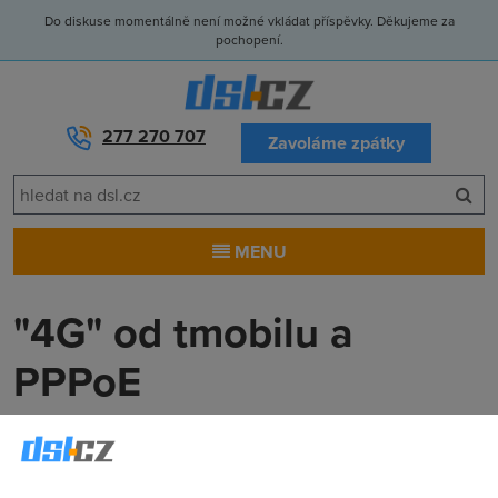
Do diskuse momentálně není možné vkládat příspěvky. Děkujeme za
pochopení.
277 270 707
Zavoláme zpátky
MENU
"4G" od tmobilu a
PPPoE
Martin
(13.10.2006 15:37:04)
Dobry den! Poridil jsem si tuto sluzbu pripojeni k internetu a