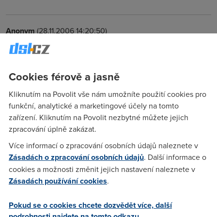
Anonym
(28.11.2006 14:20:50)
ne
Cookies férově a jasně
Tomassek
(28.11.2006 19:21:39)
Kliknutím na Povolit vše nám umožníte použití cookies pro
Sakra. Kamos od shit DSL od kysliku presel na neomezene
funkční, analytické a marketingové účely na tomto
pripojeni od mistniho providera a ten to po bytovkach taha
zařízení. Kliknutím na Povolit nezbytné můžete jejich
stoupackama 100Mbitem. Tak doufal, ze bude moct pouzit
zpracování úplně zakázat.
tenhle klumpr jen misto DSL zapoji LAN. Pesek no :( dik P.S.
nejakej jinej pristroj nedoporucite? LAN vstup, min. 2 LAN
Více informací o zpracování osobních údajů naleznete v
vystupy a g-ckovy wifi po byte?
Zásadách o zpracování osobních údajů
. Další informace o
cookies a možnosti změnit jejich nastavení naleznete v
Zásadách používání cookies
.
Anonym
(29.11.2006 12:37:07)
nevim proc by to neslo.. dyt ma funkci switche, tz. ze muzu
Pokud se o cookies chcete dozvědět více, další
pouzivat sdilene pripojeni k netu... jen se ten net nemuze
podrobnosti najdete na tomto odkazu.