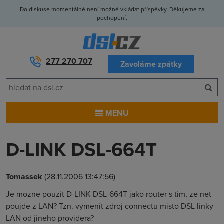
Do diskuse momentálně není možné vkládat příspěvky. Děkujeme za
pochopení.
277 270 707
Zavoláme zpátky
MENU
D-LINK DSL-664T
Tomassek
(28.11.2006 13:47:56)
Je mozne pouzit D-LINK DSL-664T jako router s tim, ze net
poujde z LAN? Tzn. vymenit zdroj connectu misto DSL linky
LAN od jineho providera?