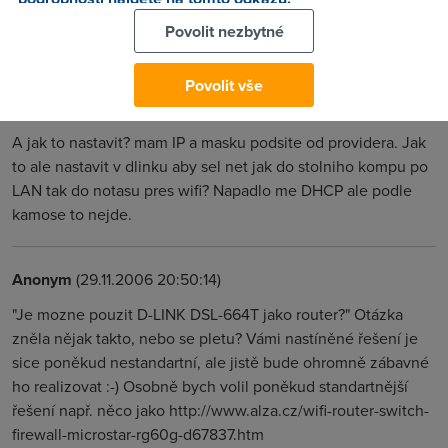
pichnout do dsl konektoru, ale do normalniho ucastnickyho
Povolit nezbytné
portu a ve voknech nastavit ipcka a sdileni ve voknech...
Povolit vše
Tomassek
(29.11.2006 14:00:14)
A jak to nastavit? mam IP a masku podsite od providera. Jak
to ale nastavit v dlinku aby sel net jak do stolniho kompu po
LAN tak do notasu pres wifi? Napadlo me DHCP ale podle
kamose to nejde.
Anonym
(29.11.2006 20:50:14)
"Je mozne pouzit D-LINK DSL-664T jako router?" Otázka
zněla nějak takto, nebo se pletu? Vámi nastíněné řešení je
sice poněkud nestandartní, ale jistě bude ohromně zábavné
ho realizovat :-) Osobně bych volil poněkud standartnější
řešení např. něco jako http://www.alza.cz/wifi-router-switch-
firewall-microstar-rg60g-d67837.htm