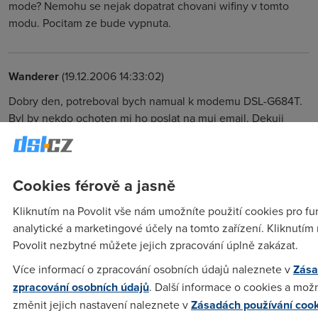
mode? Nemohu se nejak dopatrat chovani wifiny v tomto
modu. Pocitam ze bude vypnuta.
Wanderer
(19.12.2006 14:33:02)
Dobry den, potreboval bych namual k modemu DSL-G684T.
Byl by nekdo ochoten mi ho poslat na muj email. Dekuji
Anonym
(19.12.2006 18:32:35)
Cookies férově a jasně
http://www.cz.o2.com/techzona/cz/koncova_zarizeni/adsl_wifi
Kliknutím na Povolit vše nám umožníte použití cookies pro fu
analytické a marketingové účely na tomto zařízení. Kliknutím
Daniel
(19.12.2006 14:43:03)
Povolit nezbytné můžete jejich zpracování úplně zakázat.
Taky si myslim, ze to bude kruta dan za bridge mod.
Více informací o zpracování osobních údajů naleznete v
Zása
zpracování osobních údajů
. Další informace o cookies a mož
změnit jejich nastavení naleznete v
Zásadách používání coo
Nargon
(19.12.2006 15:21:35)