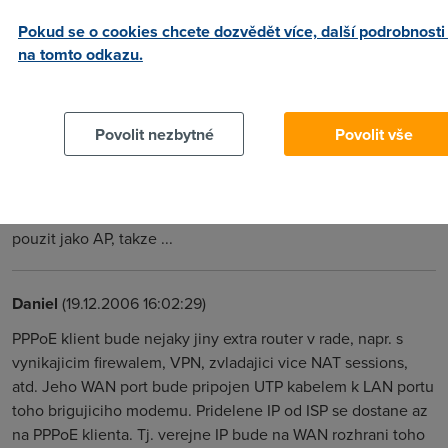
Teoreticky je bridge modu jedno jestli bude wifi zapnuta
Pokud se o cookies chcete dozvědět více, další podrobnosti
nebo vypnuta. Na internet by se melo pripojit jen jedno
na tomto odkazu.
zarizeni, to ktere vytvori PPP spojeni. A z principu je uplne
jedno jestli tam to zarizeni bude pripojene pomoci kabelu
nebo wifi.
Povolit nezbytné
Povolit vše
Daniel
(19.12.2006 15:30:36)
Spojeni na inet se vytvori pres ADSL. Ta WiFi pak nepujde
pouzit jako AP, takze ...
Daniel
(19.12.2006 16:02:29)
PPPoE klient bude nejaky jiny extra router v rade, napr. s
vynikajicim firewalem, VPN, zvladajici vice NAT sessions,
atd. Jeho WAN port bude pripojen UTP kabelem k LAN portu
toho brigujiciho modemu. Pridelene IP od ISP se dostane az
na PPPoE klienta. Tj. verejne IP bude na WAN rozhrani toho