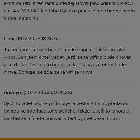
extra routeru a ten take bude zajistovat jeho sdileni pro PCs
na LAN. WiFi AP fce toho D-Linku pracujiciho v bridge modu
budou mimo hru.
Libor
(19.12.2006 18:36:51)
Jo, ten modem mi v bridge mode slape na Debianu jako
vinko. Jen jsem chtel vedet, jestli se ta wifina bude chovat
jako dalsi zarizeni pro bridge a dala se vyuzit nebo bude
mrtva. Bohuzel se zda, ze ta wifi je mrtva.
Anonym
(20.12.2006 00:25:38)
Bych to viděl tak, že při bridge je veškerý traffic předáván
rovnou na interface toho switche, takže tu wifi to ignoruje.
Se vlastně můžete podívat, v 684 by měl běžet linux...